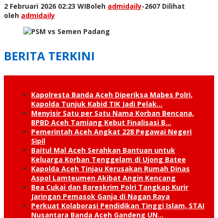
2 Februari 2026 02:23 WIB
oleh
admidaily
-
2607 Dilihat
oleh
admidaily
BERITA TERKINI
Kapolresta Banda Aceh Diperiksa Mabes Polri,
Kapolda Tunjuk Kabid TIK Jadi Pelak…
Menyisir Satu per Satu Nama Korban Bencana,
BPBD Aceh Tamiang Kebut Finalisasi B…
Pemerintah Aceh Angkat 228 Pegawai Negeri
Sipil
Baitul Mal Aceh Serahkan Bantuan untuk
Keluarga Korban Tenggelam di Ujong Batee
Kapolda Aceh Tinjau Kerusakan Rumah Dinas
Aspol Lamteumen Akibat Angin Kencang
Bea Cukai dan Bareskrim Polri Tangkap Kurir
Jaringan Pemasok Ganja di Nagan Raya
Perkuat Kolaborasi Pendidikan Tinggi Islam, STAI
Nusantara Banda Aceh Gandeng UN…