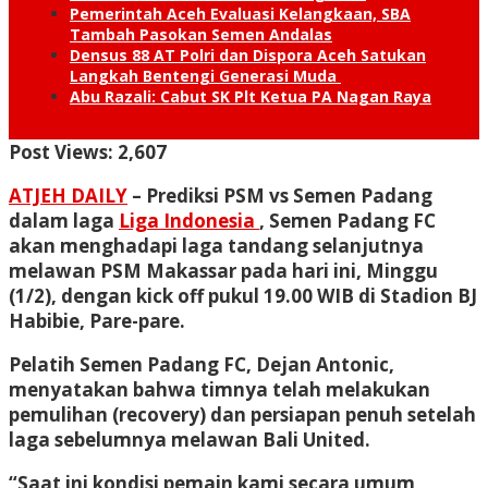
Pemerintah Aceh Evaluasi Kelangkaan, SBA
Tambah Pasokan Semen Andalas
Densus 88 AT Polri dan Dispora Aceh Satukan
Langkah Bentengi Generasi Muda
Abu Razali: Cabut SK Plt Ketua PA Nagan Raya
Post Views:
2,607
ATJEH DAILY
– Prediksi PSM vs Semen Padang
dalam laga
Liga Indonesia
, Semen Padang FC
akan menghadapi laga tandang selanjutnya
melawan PSM Makassar pada hari ini, Minggu
(1/2), dengan kick off pukul 19.00 WIB di Stadion BJ
Habibie, Pare-pare.
Pelatih Semen Padang FC, Dejan Antonic,
menyatakan bahwa timnya telah melakukan
pemulihan (recovery) dan persiapan penuh setelah
laga sebelumnya melawan Bali United.
“Saat ini kondisi pemain kami secara umum