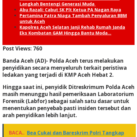
Langkah Bentengi Generasi Muda
Abu Razali: Cabut SK Plt Ketua PA Nagan Raya
Pertamina Patra Niaga Tambah Penyaluran BBM
untuk Aceh
Kapolres Aceh Selatan Janji Rehab Rumah Janda
Eks Kombatan GAM Hingga Bantu Moda…
Post Views:
760
Banda Aceh (AD)- P
olda Aceh terus melakukan
penyidikan secara menyeluruh terkait peristiwa
ledakan yang terjadi di KMP Aceh Hebat 2.
Hingga saat ini, penyidik Ditreskrimum Polda Aceh
masih menunggu hasil pemeriksaan Laboratorium
Forensik (Labfor) sebagai salah satu dasar untuk
menentukan penyebab pasti insiden tersebut dan
arah penyidikan lebih lanjut.
BACA..
Bea Cukai dan Bareskrim Polri Tangkap