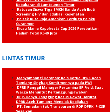
Kebakaran di Lamteumen Timur
Ratusan Siswa Tiga SMKN Banda Aceh Ikuti
Screening HIV dan Edukasi Kesehatan
Polsek Kuta Raja Amankan Terduga Pelaku
Curanmor
Kicau Mania Kapolresta Cup 2026 Perebutkan
Hadiah Total Rp40 Juta
LINTAS TIMUR
Menyambangi Harapan; Kala Ketua DPRK Aceh
Tamiang Singkap Komitmennya pada PWI
DPRK Panggil Manager Pertamina EP Field: Saat
Warga Menuntut Pertanggung­jawaban…
BPJS Hanya Tanggung Kasus Gawat Darurat,
DPRK Aceh Tamiang Menolak Kebijakan
PT. Semadam tak Transparan di RDP DPRK, F-CSR
Sesalkan