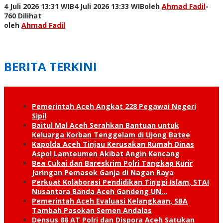
4 Juli 2026 13:31 WIB
4 Juli 2026 13:33 WIB
oleh
Ahmad Fadil
-
760 Dilihat
oleh
Ahmad Fadil
BERITA TERKINI
Pemerintah Aceh Angkat 228 Pegawai Negeri
Sipil
Baitul Mal Aceh Serahkan Bantuan untuk
Keluarga Korban Tenggelam di Ujong Batee
Kapolda Aceh Tinjau Kerusakan Rumah Dinas
Aspol Lamteumen Akibat Angin Kencang
Bea Cukai dan Bareskrim Polri Tangkap Kurir
Jaringan Pemasok Ganja di Nagan Raya
Perkuat Kolaborasi Pendidikan Tinggi Islam, STAI
Nusantara Banda Aceh Gandeng UN…
Pemerintah Aceh Evaluasi Kelangkaan, SBA
Tambah Pasokan Semen Andalas
Densus 88 AT Polri dan Dispora Aceh Satukan