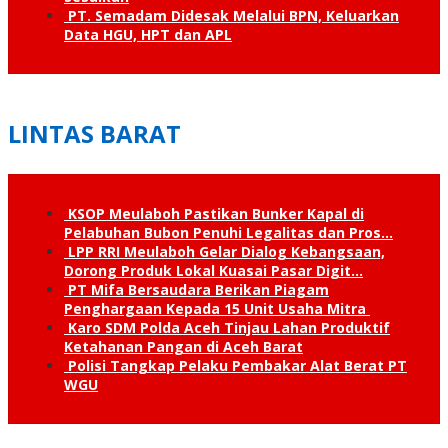
PT. Semadam Didesak Melalui BPN, Keluarkan
Data HGU, HPT dan APL
LINTAS BARAT
KSOP Meulaboh Pastikan Bunker Kapal di
Pelabuhan Bubon Penuhi Legalitas dan Pros…
LPP RRI Meulaboh Gelar Dialog Kebangsaan,
Dorong Produk Lokal Kuasai Pasar Digit…
PT Mifa Bersaudara Berikan Piagam
Penghargaan Kepada 15 Unit Usaha Mitra
Karo SDM Polda Aceh Tinjau Lahan Produktif
Ketahanan Pangan di Aceh Barat
Polisi Tangkap Pelaku Pembakar Alat Berat PT
WGU