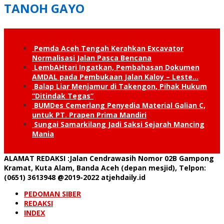
TANOH GAYO
Pemda Aceh Tengah Kerahkan Excavator
Normalisasi Jalan Pasca Bencana
LembAHtari Ingatkan, Pembahasan Dokumen
AMDAL pada Pembukaan Jalan Kaloy – Leste…
Balap Liar Menjamur di Takengon, Pihak Hukum
“Ditindak Tegas”
BUMDes Cemerlang Penyedia Material Galian C,
untuk PT. Prapen Prima Mandiri
Sungai Samarkilang Jadi Saksi Sejarah Mancing
Mania
ALAMAT REDAKSI
:Jalan Cendrawasih Nomor 02B Gampong
Kramat, Kuta Alam, Banda Aceh (depan mesjid), Telpon:
(0651) 3613948
@2019-2022 atjehdaily.id
PEDOMAN SIBER
REDAKSI
INDEX