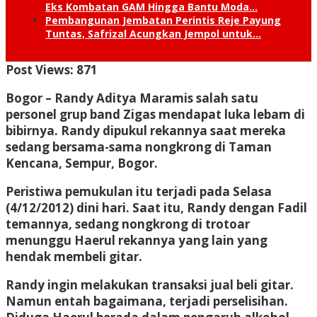
Eks Kombatan GAM Hingga Bantu Moda…
Pembangunan Jembatan Perintis Reje Payung
Tuntas, Safrizal Acungkan Jempol untuk…
Post Views:
871
Bogor
– Randy Aditya Maramis salah satu
personel grup band Zigas mendapat luka lebam di
bibirnya. Randy dipukul rekannya saat mereka
sedang bersama-sama nongkrong di Taman
Kencana, Sempur, Bogor.
Peristiwa pemukulan itu terjadi pada Selasa
(4/12/2012) dini hari. Saat itu, Randy dengan Fadil
temannya, sedang nongkrong di trotoar
menunggu Haerul rekannya yang lain yang
hendak membeli gitar.
Randy ingin melakukan transaksi jual beli gitar.
Namun entah bagaimana, terjadi perselisihan.