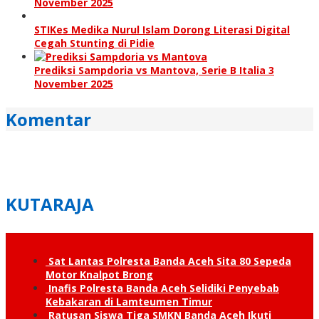
November 2025
STIKes Medika Nurul Islam Dorong Literasi Digital
Cegah Stunting di Pidie
Prediksi Sampdoria vs Mantova, Serie B Italia 3
November 2025
Komentar
KUTARAJA
Sat Lantas Polresta Banda Aceh Sita 80 Sepeda
Motor Knalpot Brong
Inafis Polresta Banda Aceh Selidiki Penyebab
Kebakaran di Lamteumen Timur
Ratusan Siswa Tiga SMKN Banda Aceh Ikuti