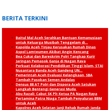
BERITA TERKINI
Baitul Mal Aceh Serahkan Bantuan Kemanusiaan
untuk Keluarga Musibah Tenggelam di…
Kapolda Aceh Tinjau Kerusakan Rumah Dinas
Aspol Lamteumen Akibat Angin Kencang
Bea Cukai dan Bareskrim Polri Tangkap Kurir
Jaringan Pemasok Ganja di Nagan Raya
Perkuat Kolaborasi Pendidikan Tinggi Islam, STAI
Nusantara Banda Aceh Gandeng UN…
Pemerintah Aceh Evaluasi Kelangkaan, SBA
Tambah Pasokan Semen Andalas
Densus 88 AT Polri dan Dispora Aceh Satukan
Langkah Bentengi Generasi Muda
Abu Razali: Cabut SK Plt Ketua PA Nagan Raya
Pertamina Patra Niaga Tambah Penyaluran BBM
untuk Aceh
Kapolres Aceh Selatan Janji Rehab Rumah Janda