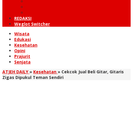
KUTARAJA
LINTAS TIMUR
TANOH GAYO
REDAKSI
Weglot Switcher
Wisata
Edukasi
Kesehatan
Opini
Prajurit
Senjata
ATJEH DAILY
»
Kesehatan
»
Cekcok Jual Beli Gitar, Gitaris
Zigas Dipukul Teman Sendiri