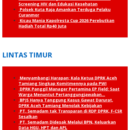
Screening HIV dan Edukasi Kesehatan
Polsek Kuta Raja Amankan Terduga Pelaku
Curanmor
Kicau Mania Kapolresta Cup 2026 Perebutkan
Hadiah Total Rp40 Juta
LINTAS TIMUR
Menyambangi Harapan; Kala Ketua DPRK Aceh
Tamiang Singkap Komitmennya pada PWI
DPRK Panggil Manager Pertamina EP Field: Saat
Warga Menuntut Pertanggung­jawaban…
BPJS Hanya Tanggung Kasus Gawat Darurat,
DPRK Aceh Tamiang Menolak Kebijakan
PT. Semadam tak Transparan di RDP DPRK, F-CSR
Sesalkan
PT. Semadam Didesak Melalui BPN, Keluarkan
Data HGU, HPT dan APL