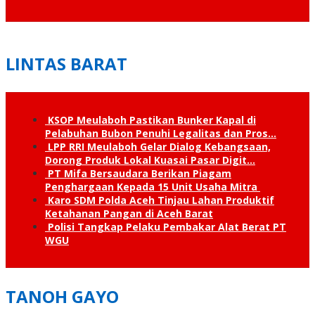
LINTAS BARAT
KSOP Meulaboh Pastikan Bunker Kapal di
Pelabuhan Bubon Penuhi Legalitas dan Pros…
LPP RRI Meulaboh Gelar Dialog Kebangsaan,
Dorong Produk Lokal Kuasai Pasar Digit…
PT Mifa Bersaudara Berikan Piagam
Penghargaan Kepada 15 Unit Usaha Mitra
Karo SDM Polda Aceh Tinjau Lahan Produktif
Ketahanan Pangan di Aceh Barat
Polisi Tangkap Pelaku Pembakar Alat Berat PT
WGU
TANOH GAYO