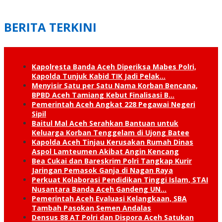
BERITA TERKINI
Kapolresta Banda Aceh Diperiksa Mabes Polri,
Kapolda Tunjuk Kabid TIK Jadi Pelak…
Menyisir Satu per Satu Nama Korban Bencana,
BPBD Aceh Tamiang Kebut Finalisasi B…
Pemerintah Aceh Angkat 228 Pegawai Negeri
Sipil
Baitul Mal Aceh Serahkan Bantuan untuk
Keluarga Korban Tenggelam di Ujong Batee
Kapolda Aceh Tinjau Kerusakan Rumah Dinas
Aspol Lamteumen Akibat Angin Kencang
Bea Cukai dan Bareskrim Polri Tangkap Kurir
Jaringan Pemasok Ganja di Nagan Raya
Perkuat Kolaborasi Pendidikan Tinggi Islam, STAI
Nusantara Banda Aceh Gandeng UN…
Pemerintah Aceh Evaluasi Kelangkaan, SBA
Tambah Pasokan Semen Andalas
Densus 88 AT Polri dan Dispora Aceh Satukan