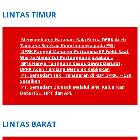
LINTAS TIMUR
Menyambangi Harapan; Kala Ketua DPRK Aceh
Tamiang Singkap Komitmennya pada PWI
DPRK Panggil Manager Pertamina EP Field: Saat
Warga Menuntut Pertanggung­jawaban…
BPJS Hanya Tanggung Kasus Gawat Darurat,
DPRK Aceh Tamiang Menolak Kebijakan
PT. Semadam tak Transparan di RDP DPRK, F-CSR
Sesalkan
PT. Semadam Didesak Melalui BPN, Keluarkan
Data HGU, HPT dan APL
LINTAS BARAT