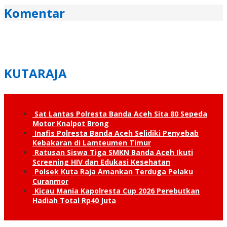
Komentar
KUTARAJA
Sat Lantas Polresta Banda Aceh Sita 80 Sepeda
Motor Knalpot Brong
Inafis Polresta Banda Aceh Selidiki Penyebab
Kebakaran di Lamteumen Timur
Ratusan Siswa Tiga SMKN Banda Aceh Ikuti
Screening HIV dan Edukasi Kesehatan
Polsek Kuta Raja Amankan Terduga Pelaku
Curanmor
Kicau Mania Kapolresta Cup 2026 Perebutkan
Hadiah Total Rp40 Juta