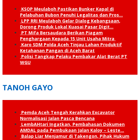
KSOP Meulaboh Pastikan Bunker Kapal di
Pelabuhan Bubon Penuhi Legalitas dan Pros…
LPP RRI Meulaboh Gelar Dialog Kebangsaan,
Dorong Produk Lokal Kuasai Pasar Digit…
PT Mifa Bersaudara Berikan Piagam
Penghargaan Kepada 15 Unit Usaha Mitra
Karo SDM Polda Aceh Tinjau Lahan Produktif
Ketahanan Pangan di Aceh Barat
Polisi Tangkap Pelaku Pembakar Alat Berat PT
WGU
TANOH GAYO
Pemda Aceh Tengah Kerahkan Excavator
Normalisasi Jalan Pasca Bencana
LembAHtari Ingatkan, Pembahasan Dokumen
AMDAL pada Pembukaan Jalan Kaloy – Leste…
Balap Liar Menjamur di Takengon, Pihak Hukum