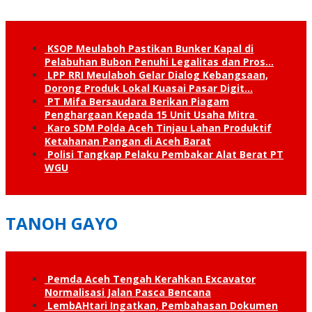
KSOP Meulaboh Pastikan Bunker Kapal di
Pelabuhan Bubon Penuhi Legalitas dan Pros…
LPP RRI Meulaboh Gelar Dialog Kebangsaan,
Dorong Produk Lokal Kuasai Pasar Digit…
PT Mifa Bersaudara Berikan Piagam
Penghargaan Kepada 15 Unit Usaha Mitra
Karo SDM Polda Aceh Tinjau Lahan Produktif
Ketahanan Pangan di Aceh Barat
Polisi Tangkap Pelaku Pembakar Alat Berat PT
WGU
TANOH GAYO
Pemda Aceh Tengah Kerahkan Excavator
Normalisasi Jalan Pasca Bencana
LembAHtari Ingatkan, Pembahasan Dokumen