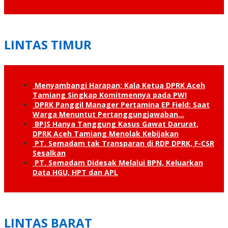
LINTAS TIMUR
Menyambangi Harapan; Kala Ketua DPRK Aceh
Tamiang Singkap Komitmennya pada PWI
DPRK Panggil Manager Pertamina EP Field: Saat
Warga Menuntut Pertanggung­jawaban…
BPJS Hanya Tanggung Kasus Gawat Darurat,
DPRK Aceh Tamiang Menolak Kebijakan
PT. Semadam tak Transparan di RDP DPRK, F-CSR
Sesalkan
PT. Semadam Didesak Melalui BPN, Keluarkan
Data HGU, HPT dan APL
LINTAS BARAT