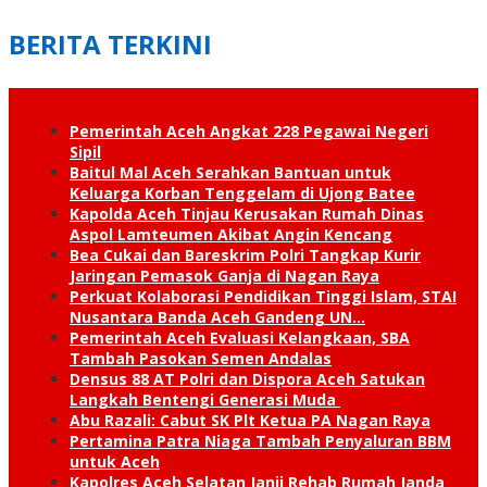
BERITA TERKINI
Pemerintah Aceh Angkat 228 Pegawai Negeri
Sipil
Baitul Mal Aceh Serahkan Bantuan untuk
Keluarga Korban Tenggelam di Ujong Batee
Kapolda Aceh Tinjau Kerusakan Rumah Dinas
Aspol Lamteumen Akibat Angin Kencang
Bea Cukai dan Bareskrim Polri Tangkap Kurir
Jaringan Pemasok Ganja di Nagan Raya
Perkuat Kolaborasi Pendidikan Tinggi Islam, STAI
Nusantara Banda Aceh Gandeng UN…
Pemerintah Aceh Evaluasi Kelangkaan, SBA
Tambah Pasokan Semen Andalas
Densus 88 AT Polri dan Dispora Aceh Satukan
Langkah Bentengi Generasi Muda
Abu Razali: Cabut SK Plt Ketua PA Nagan Raya
Pertamina Patra Niaga Tambah Penyaluran BBM
untuk Aceh
Kapolres Aceh Selatan Janji Rehab Rumah Janda