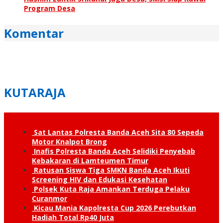
Program Desa
Komentar
KUTARAJA
Sat Lantas Polresta Banda Aceh Sita 80 Sepeda
Motor Knalpot Brong
Inafis Polresta Banda Aceh Selidiki Penyebab
Kebakaran di Lamteumen Timur
Ratusan Siswa Tiga SMKN Banda Aceh Ikuti
Screening HIV dan Edukasi Kesehatan
Polsek Kuta Raja Amankan Terduga Pelaku
Curanmor
Kicau Mania Kapolresta Cup 2026 Perebutkan
Hadiah Total Rp40 Juta