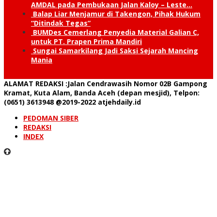
AMDAL pada Pembukaan Jalan Kaloy – Leste…
Balap Liar Menjamur di Takengon, Pihak Hukum
“Ditindak Tegas”
BUMDes Cemerlang Penyedia Material Galian C,
untuk PT. Prapen Prima Mandiri
Sungai Samarkilang Jadi Saksi Sejarah Mancing
Mania
ALAMAT REDAKSI
:Jalan Cendrawasih Nomor 02B Gampong
Kramat, Kuta Alam, Banda Aceh (depan mesjid), Telpon:
(0651) 3613948
@2019-2022 atjehdaily.id
PEDOMAN SIBER
REDAKSI
INDEX