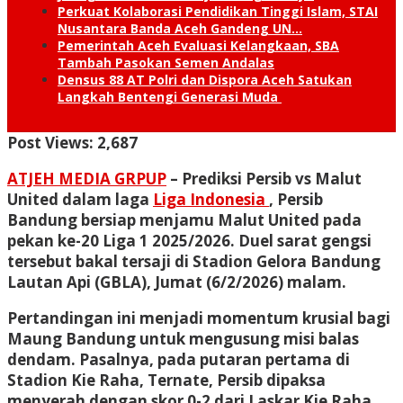
Perkuat Kolaborasi Pendidikan Tinggi Islam, STAI
Nusantara Banda Aceh Gandeng UN…
Pemerintah Aceh Evaluasi Kelangkaan, SBA
Tambah Pasokan Semen Andalas
Densus 88 AT Polri dan Dispora Aceh Satukan
Langkah Bentengi Generasi Muda
Post Views:
2,687
ATJEH MEDIA GRPUP
– Prediksi Persib vs Malut
United dalam laga
Liga Indonesia
, Persib
Bandung bersiap menjamu Malut United pada
pekan ke-20 Liga 1 2025/2026. Duel sarat gengsi
tersebut bakal tersaji di Stadion Gelora Bandung
Lautan Api (GBLA), Jumat (6/2/2026) malam.
Pertandingan ini menjadi momentum krusial bagi
Maung Bandung untuk mengusung misi balas
dendam. Pasalnya, pada putaran pertama di
Stadion Kie Raha, Ternate, Persib dipaksa
menyerah dengan skor 0-2 dari Laskar Kie Raha.