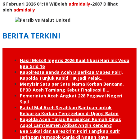
6 Februari 2026 01:10 WIB
oleh
admidaily
-
2687 Dilihat
oleh
admidaily
BERITA TERKINI
Hasil Moto3 Inggris 2026 Kualifikasi Hari Ini: Veda
Ega Grid 16
Kapolresta Banda Aceh Diperiksa Mabes Polri,
Kapolda Tunjuk Kabid TIK Jadi Pelak…
Menyisir Satu per Satu Nama Korban Bencana,
BPBD Aceh Tamiang Kebut Finalisasi B…
Pemerintah Aceh Angkat 228 Pegawai Negeri
Sipil
Baitul Mal Aceh Serahkan Bantuan untuk
Keluarga Korban Tenggelam di Ujong Batee
Kapolda Aceh Tinjau Kerusakan Rumah Dinas
Aspol Lamteumen Akibat Angin Kencang
Bea Cukai dan Bareskrim Polri Tangkap Kurir
Jaringan Pemasok Ganja di Nagan Raya