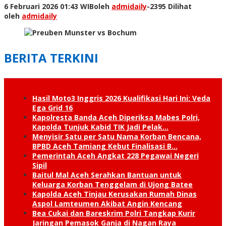
6 Februari 2026 01:43 WIB
oleh
admidaily
-
2395 Dilihat
oleh
admidaily
BERITA TERKINI
Hasil Moto3 Inggris 2026 Kualifikasi Hari Ini: Veda
Ega Grid 16
Kapolresta Banda Aceh Diperiksa Mabes Polri,
Kapolda Tunjuk Kabid TIK Jadi Pelak…
Menyisir Satu per Satu Nama Korban Bencana,
BPBD Aceh Tamiang Kebut Finalisasi B…
Pemerintah Aceh Angkat 228 Pegawai Negeri
Sipil
Baitul Mal Aceh Serahkan Bantuan untuk
Keluarga Korban Tenggelam di Ujong Batee
Kapolda Aceh Tinjau Kerusakan Rumah Dinas
Aspol Lamteumen Akibat Angin Kencang
Bea Cukai dan Bareskrim Polri Tangkap Kurir
Jaringan Pemasok Ganja di Nagan Raya