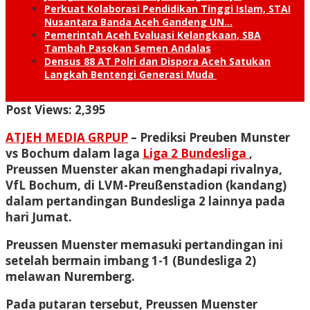
Perkuat Kolaborasi Pendidikan Tinggi Islam, STAI
Nusantara Banda Aceh Gandeng UN…
Pemerintah Aceh Evaluasi Kelangkaan, SBA
Tambah Pasokan Semen Andalas
Densus 88 AT Polri dan Dispora Aceh Satukan
Langkah Bentengi Generasi Muda
Post Views:
2,395
ATJEH MEDIA GRPUP
– Prediksi Preuben Munster
vs Bochum dalam laga
Liga 2 Bundesliga
,
Preussen Muenster akan menghadapi rivalnya,
VfL Bochum, di LVM-Preußenstadion (kandang)
dalam pertandingan Bundesliga 2 lainnya pada
hari Jumat.
Preussen Muenster memasuki pertandingan ini
setelah bermain imbang 1-1 (Bundesliga 2)
melawan Nuremberg.
Pada putaran tersebut, Preussen Muenster