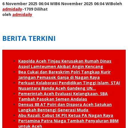
6 November 2025 06:04 WIB
6 November 2025 06:04 WIB
oleh
admidaily
-
1709 Dilihat
oleh
admidaily
BERITA TERKINI
Kapolda Aceh Tinjau Kerusakan Rumah Dinas
Aspol Lamteumen Akibat Angin Kencang
Bea Cukai dan Bareskrim Polri Tangkap Kurir
Jaringan Pemasok Ganja di Nagan Raya
Perkuat Kolaborasi Pendidikan Tinggi Islam, STAI
Nusantara Banda Aceh Gandeng UN…
Pemerintah Aceh Evaluasi Kelangkaan, SBA
Tambah Pasokan Semen Andalas
Densus 88 AT Polri dan Dispora Aceh Satukan
Langkah Bentengi Generasi Muda
Abu Razali: Cabut SK Plt Ketua PA Nagan Raya
Pertamina Patra Niaga Tambah Penyaluran BBM
untuk Aceh