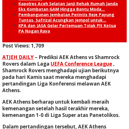
Kapolres Aceh Selatan Janji Rehab Rumah Janda
Eks Kombatan GAM Hingga Bantu Moda…
Pembangunan Jembatan Perintis Reje Payung
Tuntas, Safrizal Acungkan Jempol untuk…
KPA dan JASA Gelar Pertemuan Tolak Plt Ketua
PA Nagan Raya
Post Views:
1,709
ATJEH DAILY
– Prediksi AEK Athens vs Shamrock
Rovers dalam Laga
UEFA Conference League
,
Shamrock Rovers menghadapi ujian berikutnya
pada hari Kamis saat mereka menghadapi
pertandingan Liga Konferensi melawan AEK
Athens.
AEK Athens berharap untuk kembali meraih
kemenangan setelah hasil terakhir mereka,
kemenangan 1-0 di Liga Super atas Panetolikos.
Dalam pertandingan tersebut, AEK Athens