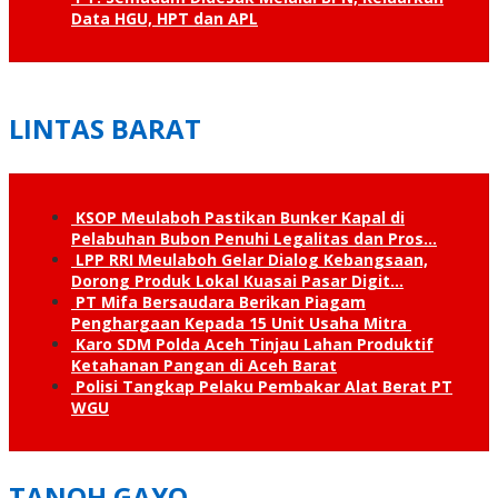
Data HGU, HPT dan APL
LINTAS BARAT
KSOP Meulaboh Pastikan Bunker Kapal di
Pelabuhan Bubon Penuhi Legalitas dan Pros…
LPP RRI Meulaboh Gelar Dialog Kebangsaan,
Dorong Produk Lokal Kuasai Pasar Digit…
PT Mifa Bersaudara Berikan Piagam
Penghargaan Kepada 15 Unit Usaha Mitra
Karo SDM Polda Aceh Tinjau Lahan Produktif
Ketahanan Pangan di Aceh Barat
Polisi Tangkap Pelaku Pembakar Alat Berat PT
WGU
TANOH GAYO