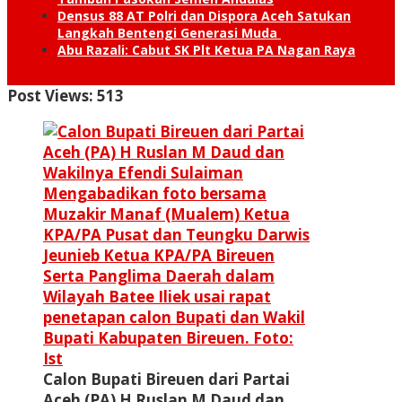
Densus 88 AT Polri dan Dispora Aceh Satukan
Langkah Bentengi Generasi Muda
Abu Razali: Cabut SK Plt Ketua PA Nagan Raya
Post Views:
513
Calon Bupati Bireuen dari Partai
Aceh (PA) H Ruslan M Daud dan