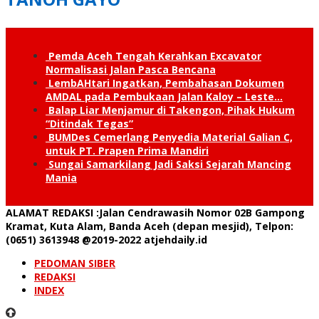
Pemda Aceh Tengah Kerahkan Excavator
Normalisasi Jalan Pasca Bencana
LembAHtari Ingatkan, Pembahasan Dokumen
AMDAL pada Pembukaan Jalan Kaloy – Leste…
Balap Liar Menjamur di Takengon, Pihak Hukum
“Ditindak Tegas”
BUMDes Cemerlang Penyedia Material Galian C,
untuk PT. Prapen Prima Mandiri
Sungai Samarkilang Jadi Saksi Sejarah Mancing
Mania
ALAMAT REDAKSI
:Jalan Cendrawasih Nomor 02B Gampong
Kramat, Kuta Alam, Banda Aceh (depan mesjid), Telpon:
(0651) 3613948
@2019-2022 atjehdaily.id
PEDOMAN SIBER
REDAKSI
INDEX