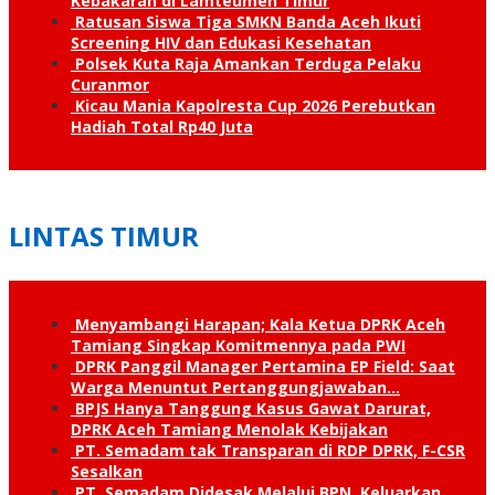
Kebakaran di Lamteumen Timur
Ratusan Siswa Tiga SMKN Banda Aceh Ikuti
Screening HIV dan Edukasi Kesehatan
Polsek Kuta Raja Amankan Terduga Pelaku
Curanmor
Kicau Mania Kapolresta Cup 2026 Perebutkan
Hadiah Total Rp40 Juta
LINTAS TIMUR
Menyambangi Harapan; Kala Ketua DPRK Aceh
Tamiang Singkap Komitmennya pada PWI
DPRK Panggil Manager Pertamina EP Field: Saat
Warga Menuntut Pertanggung­jawaban…
BPJS Hanya Tanggung Kasus Gawat Darurat,
DPRK Aceh Tamiang Menolak Kebijakan
PT. Semadam tak Transparan di RDP DPRK, F-CSR
Sesalkan
PT. Semadam Didesak Melalui BPN, Keluarkan