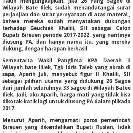
Takin mengungkapkan, jika 26 Pang Sagoe di
Wilayah Bate Iliek, sudah menandatangai surat
perjanjian dan surat pernyataan di atas materai ,
bahwa mereka sudah menyatakan dukungan
terhadap Geuchiek Khalili, SH sebagai Calon
Bupati Bireuen periode 2017-2022, yang nantinya
diusung PA, dan hanya nama itu, yang mereka
dukung, dengan harapan berhasil
Sementarta Wakil Panglima KPA Daerah II
Wilayah bate Iliiek, Tgk Idris Taleb yang akrab di
sapa, Aparih Juli, menyebut figur H Khalili, SH
sebagai pilihan utama yang didukung 26 Sagoe
dari jumlah seluruhnya 33 sagoe di Wilayah Batee
Iliek. Jadi, aku Aparih, harga mati yang tidak bisa
dikotak-katik lagi untuk diusung PA dalam pilkada
2017.
Menurut Aparih, mengamati poros pemerintah
Bireuen yang dikendalikan Bupati Ruslan, tidak