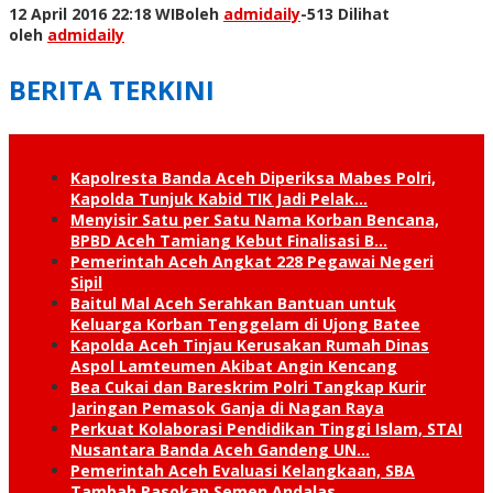
12 April 2016 22:18 WIB
oleh
admidaily
-
513 Dilihat
oleh
admidaily
BERITA TERKINI
Kapolresta Banda Aceh Diperiksa Mabes Polri,
Kapolda Tunjuk Kabid TIK Jadi Pelak…
Menyisir Satu per Satu Nama Korban Bencana,
BPBD Aceh Tamiang Kebut Finalisasi B…
Pemerintah Aceh Angkat 228 Pegawai Negeri
Sipil
Baitul Mal Aceh Serahkan Bantuan untuk
Keluarga Korban Tenggelam di Ujong Batee
Kapolda Aceh Tinjau Kerusakan Rumah Dinas
Aspol Lamteumen Akibat Angin Kencang
Bea Cukai dan Bareskrim Polri Tangkap Kurir
Jaringan Pemasok Ganja di Nagan Raya
Perkuat Kolaborasi Pendidikan Tinggi Islam, STAI
Nusantara Banda Aceh Gandeng UN…
Pemerintah Aceh Evaluasi Kelangkaan, SBA
Tambah Pasokan Semen Andalas