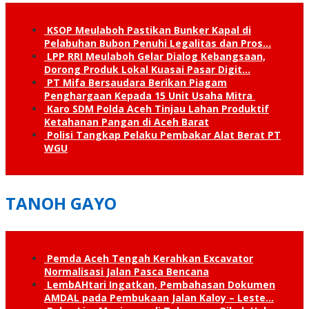
KSOP Meulaboh Pastikan Bunker Kapal di
Pelabuhan Bubon Penuhi Legalitas dan Pros…
LPP RRI Meulaboh Gelar Dialog Kebangsaan,
Dorong Produk Lokal Kuasai Pasar Digit…
PT Mifa Bersaudara Berikan Piagam
Penghargaan Kepada 15 Unit Usaha Mitra
Karo SDM Polda Aceh Tinjau Lahan Produktif
Ketahanan Pangan di Aceh Barat
Polisi Tangkap Pelaku Pembakar Alat Berat PT
WGU
TANOH GAYO
Pemda Aceh Tengah Kerahkan Excavator
Normalisasi Jalan Pasca Bencana
LembAHtari Ingatkan, Pembahasan Dokumen
AMDAL pada Pembukaan Jalan Kaloy – Leste…