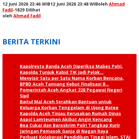
12 Juni 2026 23:46 WIB
12 Juni 2026 23:48 WIB
oleh
Ahmad
Fadil
-
1829 Dilihat
oleh
Ahmad Fadil
BERITA TERKINI
Kapolresta Banda Aceh Diperiksa Mabes Polri,
Kapolda Tunjuk Kabid TIK Jadi Pelak…
Menyisir Satu per Satu Nama Korban Bencana,
BPBD Aceh Tamiang Kebut Finalisasi B…
Pemerintah Aceh Angkat 228 Pegawai Negeri
Sipil
Baitul Mal Aceh Serahkan Bantuan untuk
Keluarga Korban Tenggelam di Ujong Batee
Kapolda Aceh Tinjau Kerusakan Rumah Dinas
Aspol Lamteumen Akibat Angin Kencang
Bea Cukai dan Bareskrim Polri Tangkap Kurir
Jaringan Pemasok Ganja di Nagan Raya
Perkuat Kolaborasi Pendidikan Tinggi Islam, STAI