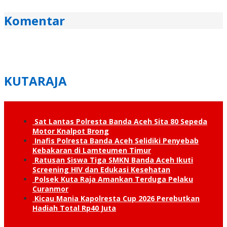
Komentar
KUTARAJA
Sat Lantas Polresta Banda Aceh Sita 80 Sepeda
Motor Knalpot Brong
Inafis Polresta Banda Aceh Selidiki Penyebab
Kebakaran di Lamteumen Timur
Ratusan Siswa Tiga SMKN Banda Aceh Ikuti
Screening HIV dan Edukasi Kesehatan
Polsek Kuta Raja Amankan Terduga Pelaku
Curanmor
Kicau Mania Kapolresta Cup 2026 Perebutkan
Hadiah Total Rp40 Juta