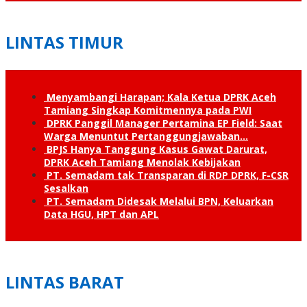
LINTAS TIMUR
Menyambangi Harapan; Kala Ketua DPRK Aceh
Tamiang Singkap Komitmennya pada PWI
DPRK Panggil Manager Pertamina EP Field: Saat
Warga Menuntut Pertanggung­jawaban…
BPJS Hanya Tanggung Kasus Gawat Darurat,
DPRK Aceh Tamiang Menolak Kebijakan
PT. Semadam tak Transparan di RDP DPRK, F-CSR
Sesalkan
PT. Semadam Didesak Melalui BPN, Keluarkan
Data HGU, HPT dan APL
LINTAS BARAT