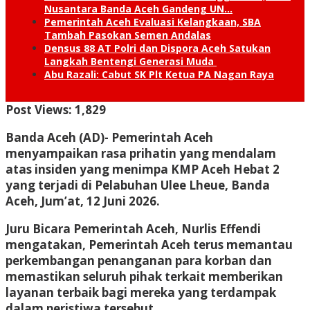
Nusantara Banda Aceh Gandeng UN…
Pemerintah Aceh Evaluasi Kelangkaan, SBA
Tambah Pasokan Semen Andalas
Densus 88 AT Polri dan Dispora Aceh Satukan
Langkah Bentengi Generasi Muda
Abu Razali: Cabut SK Plt Ketua PA Nagan Raya
Post Views:
1,829
Banda Aceh (AD)- P
emerintah Aceh
menyampaikan rasa prihatin yang mendalam
atas insiden yang menimpa KMP Aceh Hebat 2
yang terjadi di Pelabuhan Ulee Lheue, Banda
Aceh, Jum’at, 12 Juni 2026.‎
‎Juru Bicara Pemerintah Aceh, Nurlis Effendi
mengatakan, Pemerintah Aceh terus memantau
perkembangan penanganan para korban dan
memastikan seluruh pihak terkait memberikan
layanan terbaik bagi mereka yang terdampak
dalam peristiwa tersebut.