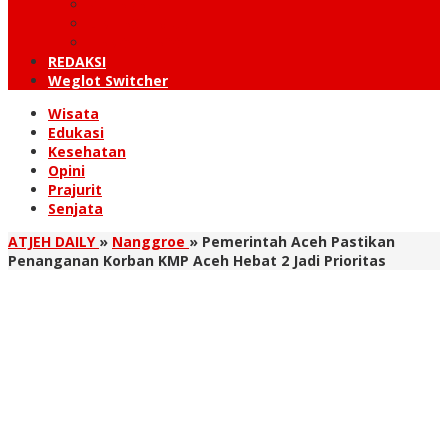
KUTARAJA
LINTAS TIMUR
TANOH GAYO
REDAKSI
Weglot Switcher
Wisata
Edukasi
Kesehatan
Opini
Prajurit
Senjata
ATJEH DAILY
»
Nanggroe
»
‎Pemerintah Aceh Pastikan
Penanganan Korban KMP Aceh Hebat 2 Jadi Prior‎itas