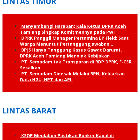
LINTAS TIMUR
Menyambangi Harapan; Kala Ketua DPRK Aceh
Tamiang Singkap Komitmennya pada PWI
DPRK Panggil Manager Pertamina EP Field: Saat
Warga Menuntut Pertanggung­jawaban…
BPJS Hanya Tanggung Kasus Gawat Darurat,
DPRK Aceh Tamiang Menolak Kebijakan
PT. Semadam tak Transparan di RDP DPRK, F-CSR
Sesalkan
PT. Semadam Didesak Melalui BPN, Keluarkan
Data HGU, HPT dan APL
LINTAS BARAT
KSOP Meulaboh Pastikan Bunker Kapal di