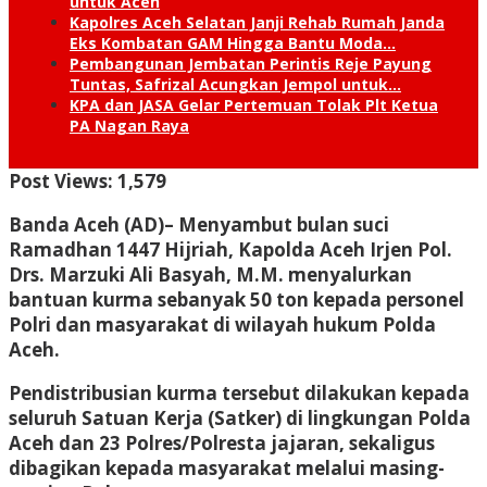
untuk Aceh
Kapolres Aceh Selatan Janji Rehab Rumah Janda
Eks Kombatan GAM Hingga Bantu Moda…
Pembangunan Jembatan Perintis Reje Payung
Tuntas, Safrizal Acungkan Jempol untuk…
KPA dan JASA Gelar Pertemuan Tolak Plt Ketua
PA Nagan Raya
Post Views:
1,579
Banda Aceh (AD)– M
enyambut bulan suci
Ramadhan 1447 Hijriah, Kapolda Aceh Irjen Pol.
Drs. Marzuki Ali Basyah, M.M. menyalurkan
bantuan kurma sebanyak 50 ton kepada personel
Polri dan masyarakat di wilayah hukum Polda
Aceh.
Pendistribusian kurma tersebut dilakukan kepada
seluruh Satuan Kerja (Satker) di lingkungan Polda
Aceh dan 23 Polres/Polresta jajaran, sekaligus
dibagikan kepada masyarakat melalui masing-