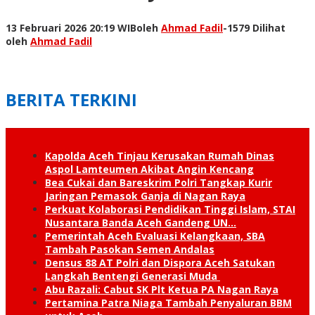
13 Februari 2026 20:19 WIB
oleh
Ahmad Fadil
-
1579 Dilihat
oleh
Ahmad Fadil
BERITA TERKINI
Kapolda Aceh Tinjau Kerusakan Rumah Dinas
Aspol Lamteumen Akibat Angin Kencang
Bea Cukai dan Bareskrim Polri Tangkap Kurir
Jaringan Pemasok Ganja di Nagan Raya
Perkuat Kolaborasi Pendidikan Tinggi Islam, STAI
Nusantara Banda Aceh Gandeng UN…
Pemerintah Aceh Evaluasi Kelangkaan, SBA
Tambah Pasokan Semen Andalas
Densus 88 AT Polri dan Dispora Aceh Satukan
Langkah Bentengi Generasi Muda
Abu Razali: Cabut SK Plt Ketua PA Nagan Raya
Pertamina Patra Niaga Tambah Penyaluran BBM