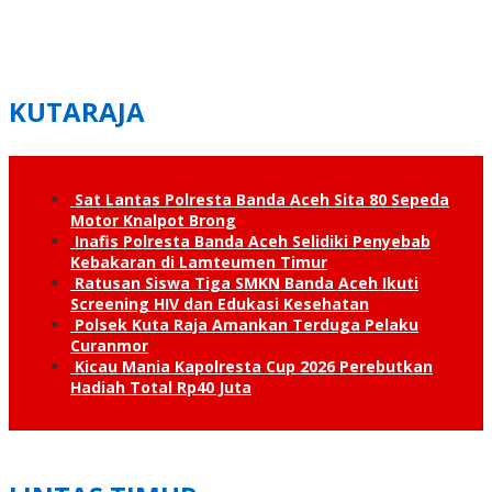
KUTARAJA
Sat Lantas Polresta Banda Aceh Sita 80 Sepeda
Motor Knalpot Brong
Inafis Polresta Banda Aceh Selidiki Penyebab
Kebakaran di Lamteumen Timur
Ratusan Siswa Tiga SMKN Banda Aceh Ikuti
Screening HIV dan Edukasi Kesehatan
Polsek Kuta Raja Amankan Terduga Pelaku
Curanmor
Kicau Mania Kapolresta Cup 2026 Perebutkan
Hadiah Total Rp40 Juta