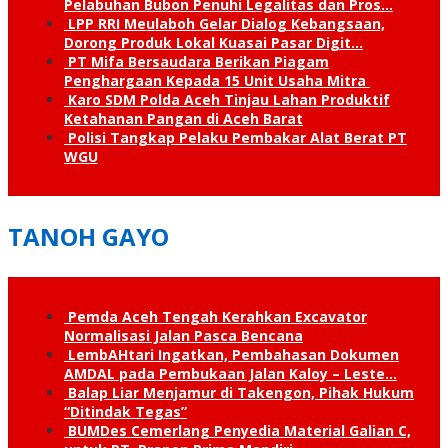
Pelabuhan Bubon Penuhi Legalitas dan Pros…
LPP RRI Meulaboh Gelar Dialog Kebangsaan,
Dorong Produk Lokal Kuasai Pasar Digit…
PT Mifa Bersaudara Berikan Piagam
Penghargaan Kepada 15 Unit Usaha Mitra
Karo SDM Polda Aceh Tinjau Lahan Produktif
Ketahanan Pangan di Aceh Barat
Polisi Tangkap Pelaku Pembakar Alat Berat PT
WGU
TANOH GAYO
Pemda Aceh Tengah Kerahkan Excavator
Normalisasi Jalan Pasca Bencana
LembAHtari Ingatkan, Pembahasan Dokumen
AMDAL pada Pembukaan Jalan Kaloy – Leste…
Balap Liar Menjamur di Takengon, Pihak Hukum
“Ditindak Tegas”
BUMDes Cemerlang Penyedia Material Galian C,