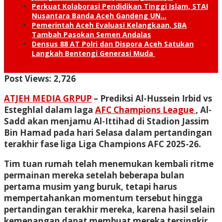
Perkuat Kolaborasi Pendidikan Tinggi Islam, STAI
Nusantara Banda Aceh Gandeng UN…
Pemerintah Aceh Evaluasi Kelangkaan, SBA
Tambah Pasokan Semen Andalas
Densus 88 AT Polri dan Dispora Aceh Satukan
Langkah Bentengi Generasi Muda
Post Views:
2,726
ATJEH MEDIA GRPUP
– Prediksi Al-Hussein Irbid vs
Esteghlal dalam laga
AFC Champions League
, Al-
Sadd akan menjamu Al-Ittihad di Stadion Jassim
Bin Hamad pada hari Selasa dalam pertandingan
terakhir fase liga Liga Champions AFC 2025-26.
Tim tuan rumah telah menemukan kembali ritme
permainan mereka setelah beberapa bulan
pertama musim yang buruk, tetapi harus
mempertahankan momentum tersebut hingga
pertandingan terakhir mereka, karena hasil selain
kemenangan dapat membuat mereka tersingkir