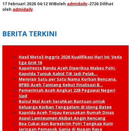
17 Februari 2026 04:12 WIB
oleh
admidaily
-
2726 Dilihat
oleh
admidaily
BERITA TERKINI
Hasil Moto3 Inggris 2026 Kualifikasi Hari Ini: Veda
Ega Grid 16
Kapolresta Banda Aceh Diperiksa Mabes Polri,
Kapolda Tunjuk Kabid TIK Jadi Pelak…
Menyisir Satu per Satu Nama Korban Bencana,
BPBD Aceh Tamiang Kebut Finalisasi B…
Pemerintah Aceh Angkat 228 Pegawai Negeri
Sipil
Baitul Mal Aceh Serahkan Bantuan untuk
Keluarga Korban Tenggelam di Ujong Batee
Kapolda Aceh Tinjau Kerusakan Rumah Dinas
Aspol Lamteumen Akibat Angin Kencang
Bea Cukai dan Bareskrim Polri Tangkap Kurir
Jaringan Pemasok Ganja di Nagan Raya