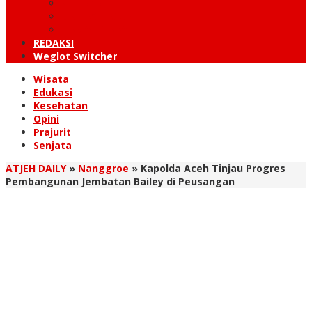
KUTARAJA
LINTAS TIMUR
TANOH GAYO
REDAKSI
Weglot Switcher
Wisata
Edukasi
Kesehatan
Opini
Prajurit
Senjata
ATJEH DAILY
»
Nanggroe
»
Kapolda Aceh Tinjau Progres
Pembangunan Jembatan Bailey di Peusangan