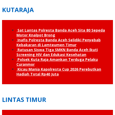
KUTARAJA
Sat Lantas Polresta Banda Aceh Sita 80 Sepeda
Motor Knalpot Brong
Inafis Polresta Banda Aceh Selidiki Penyebab
Kebakaran di Lamteumen Timur
Ratusan Siswa Tiga SMKN Banda Aceh Ikuti
Screening HIV dan Edukasi Kesehatan
Polsek Kuta Raja Amankan Terduga Pelaku
Curanmor
Kicau Mania Kapolresta Cup 2026 Perebutkan
Hadiah Total Rp40 Juta
LINTAS TIMUR