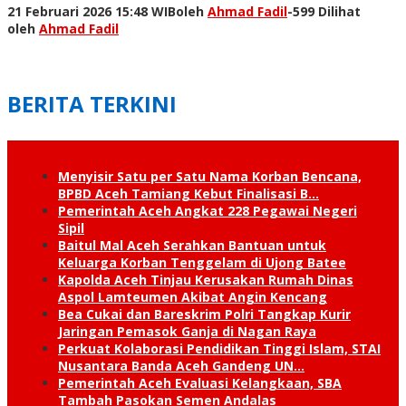
21 Februari 2026 15:48 WIB
oleh
Ahmad Fadil
-
599 Dilihat
oleh
Ahmad Fadil
BERITA TERKINI
Menyisir Satu per Satu Nama Korban Bencana,
BPBD Aceh Tamiang Kebut Finalisasi B…
Pemerintah Aceh Angkat 228 Pegawai Negeri
Sipil
Baitul Mal Aceh Serahkan Bantuan untuk
Keluarga Korban Tenggelam di Ujong Batee
Kapolda Aceh Tinjau Kerusakan Rumah Dinas
Aspol Lamteumen Akibat Angin Kencang
Bea Cukai dan Bareskrim Polri Tangkap Kurir
Jaringan Pemasok Ganja di Nagan Raya
Perkuat Kolaborasi Pendidikan Tinggi Islam, STAI
Nusantara Banda Aceh Gandeng UN…
Pemerintah Aceh Evaluasi Kelangkaan, SBA
Tambah Pasokan Semen Andalas