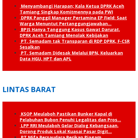
Menyambangi Harapan; Kala Ketua DPRK Aceh
Tamiang Singkap Komitmennya pada PWI
DPRK Panggil Manager Pertamina EP Field: Saat
Warga Menuntut Pertanggung­jawaban…
BPJS Hanya Tanggung Kasus Gawat Darurat,
DPRK Aceh Tamiang Menolak Kebijakan
PT. Semadam tak Transparan di RDP DPRK, F-CSR
Sesalkan
PT. Semadam Didesak Melalui BPN, Keluarkan
Data HGU, HPT dan APL
LINTAS BARAT
KSOP Meulaboh Pastikan Bunker Kapal di
Pelabuhan Bubon Penuhi Legalitas dan Pros…
LPP RRI Meulaboh Gelar Dialog Kebangsaan,
Dorong Produk Lokal Kuasai Pasar Digit…
PT Mifa Bersaudara Berikan Piagam