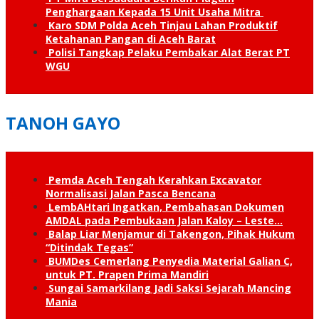
Penghargaan Kepada 15 Unit Usaha Mitra
Karo SDM Polda Aceh Tinjau Lahan Produktif
Ketahanan Pangan di Aceh Barat
Polisi Tangkap Pelaku Pembakar Alat Berat PT
WGU
TANOH GAYO
Pemda Aceh Tengah Kerahkan Excavator
Normalisasi Jalan Pasca Bencana
LembAHtari Ingatkan, Pembahasan Dokumen
AMDAL pada Pembukaan Jalan Kaloy – Leste…
Balap Liar Menjamur di Takengon, Pihak Hukum
“Ditindak Tegas”
BUMDes Cemerlang Penyedia Material Galian C,
untuk PT. Prapen Prima Mandiri
Sungai Samarkilang Jadi Saksi Sejarah Mancing
Mania