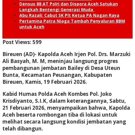
Densus 88 AT Polri dan Dispora Aceh Satukan
Langkah Bentengi Generasi Muda
Abu Razali: Cabut SK Plt Ketua PA Nagan Raya
Pertamina Patra Niaga Tambah Penyaluran BBM
untuk Aceh
Post Views:
599
Bireuen (AD)- K
apolda Aceh Irjen Pol. Drs. Marzuki
Ali Basyah, M. M, meninjau langsung progres
pembangunan jembatan Bailey di Desa Uteun
Bunta, Kecamatan Peusangan, Kabupaten
Bireuen, Kamis, 19 Februari 2026.
Kabid Humas Polda Aceh Kombes Pol. Joko
Krisdiyanto, S.I.K, dalam keterangannya, Sabtu,
21 Februari 2026, menyampaikan bahwa, Kapolda
Aceh beserta rombongan tiba di lokasi untuk
melihat secara langsung kondisi jembatan yang
telah dibangun.