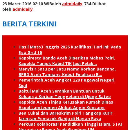
23 Maret 2016 02:10 WIB
oleh
admidaily
-
734 Dilihat
oleh
admidaily
BERITA TERKINI
Hasil Moto3 Inggris 2026 Kualifikasi Hari Ini: Veda
Ega Grid 16
Kapolresta Banda Aceh Diperiksa Mabes Polri,
Kapolda Tunjuk Kabid TIK Jadi Pelak…
Menyisir Satu per Satu Nama Korban Bencana,
BPBD Aceh Tamiang Kebut Finalisasi B…
Pemerintah Aceh Angkat 228 Pegawai Negeri
Sipil
Baitul Mal Aceh Serahkan Bantuan untuk
Keluarga Korban Tenggelam di Ujong Batee
Kapolda Aceh Tinjau Kerusakan Rumah Dinas
Aspol Lamteumen Akibat Angin Kencang
Bea Cukai dan Bareskrim Polri Tangkap Kurir
Jaringan Pemasok Ganja di Nagan Raya
Perkuat Kolaborasi Pendidikan Tinggi Islam, STAI
Nusantara Banda Aceh Gandeng UN…