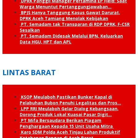
DPRK Panggil Manager Pertamina EP Field: Saat
Warga Menuntut Pertanggung­jawaban…
BPJS Hanya Tanggung Kasus Gawat Darurat,
DPRK Aceh Tamiang Menolak Kebijakan
PT. Semadam tak Transparan di RDP DPRK, F-CSR
Sesalkan
PT. Semadam Didesak Melalui BPN, Keluarkan
Data HGU, HPT dan APL
LINTAS BARAT
KSOP Meulaboh Pastikan Bunker Kapal di
Pelabuhan Bubon Penuhi Legalitas dan Pros…
LPP RRI Meulaboh Gelar Dialog Kebangsaan,
Dorong Produk Lokal Kuasai Pasar Digit…
PT Mifa Bersaudara Berikan Piagam
Penghargaan Kepada 15 Unit Usaha Mitra
Karo SDM Polda Aceh Tinjau Lahan Produktif
Ketahanan Pangan di Aceh Barat