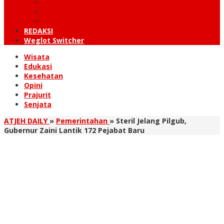
KUTARAJA
LINTAS TIMUR
TANOH GAYO
REDAKSI
Weglot Switcher
Wisata
Edukasi
Kesehatan
Opini
Prajurit
Senjata
ATJEH DAILY
»
Pemerintahan
»
Steril Jelang Pilgub,
Gubernur Zaini Lantik 172 Pejabat Baru