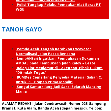
Polisi Tangkap Pelaku Pembakar Alat Berat PT
WGU
TANOH GAYO
Pemda Aceh Tengah Kerahkan Excavator
Normalisasi Jalan Pasca Bencana
LembAHtari Ingatkan, Pembahasan Dokumen
AMDAL pada Pembukaan Jalan Kaloy – Leste…
Balap Liar Menjamur di Takengon, Pihak Hukum
“Ditindak Tegas”
BUMDes Cemerlang Penyedia Material Galian C,
untuk PT. Prapen Prima Mandiri
Sungai Samarkilang Jadi Saksi Sejarah Mancing
Mania
ALAMAT REDAKSI
:Jalan Cendrawasih Nomor 02B Gampong
Kramat, Kuta Alam, Banda Aceh (depan mesjid), Telpon: