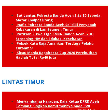
Sat Lantas Polresta Banda Aceh Sita 80 Sepeda
Motor Knalpot Brong
Inafis Polresta Banda Aceh Selidiki Penyebab
Kebakaran di Lamteumen Timur
Ratusan Siswa Tiga SMKN Banda Aceh Ikuti
Screening HIV dan Edukasi Kesehatan
Polsek Kuta Raja Amankan Terduga Pelaku
Curanmor
Kicau Mania Kapolresta Cup 2026 Perebutkan
Hadiah Total Rp40 Juta
LINTAS TIMUR
Menyambangi Harapan; Kala Ketua DPRK Aceh
Tamiang Singkap Komitmennya pada PWI