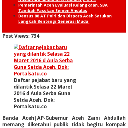
Pemerintah Aceh Evaluasi Kelangkaan, SBA
Tambah Pasokan Semen Andalas
Densus 88 AT Polri dan Dispora Aceh Satukan
Langkah Bentengi Generasi Muda
Post Views:
734
Daftar pejabat baru yang
dilantik Selasa 22 Maret
2016 d Aula Serba Guna
Setda Aceh. Dok:
Portalsatu.co
Banda Aceh|AP
-Gubernur Aceh Zaini Abdullah
memang diketahui publik tidak begitu kompak