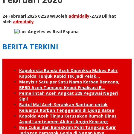
24 Februari 2026 02:28 WIB
oleh
admidaily
-
2728 Dilihat
oleh
admidaily
BERITA TERKINI
Kapolresta Banda Aceh Diperiksa Mabes Polri,
Kapolda Tunjuk Kabid TIK Jadi Pelak…
Menyisir Satu per Satu Nama Korban Bencana,
BPBD Aceh Tamiang Kebut Finalisasi B…
Pemerintah Aceh Angkat 228 Pegawai Negeri
Sipil
Baitul Mal Aceh Serahkan Bantuan untuk
Keluarga Korban Tenggelam di Ujong Batee
Kapolda Aceh Tinjau Kerusakan Rumah Dinas
Aspol Lamteumen Akibat Angin Kencang
Bea Cukai dan Bareskrim Polri Tangkap Kurir
Jaringan Pemasok Ganja di Nagan Raya