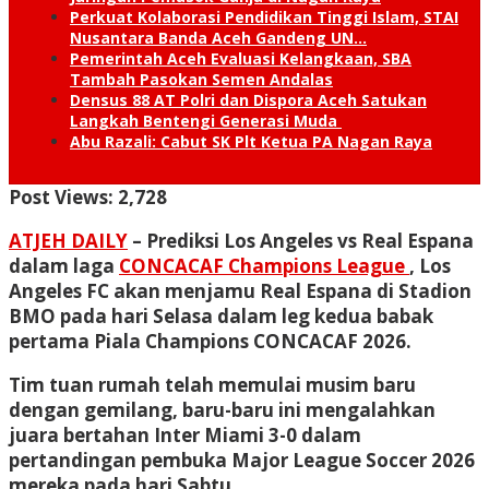
Perkuat Kolaborasi Pendidikan Tinggi Islam, STAI
Nusantara Banda Aceh Gandeng UN…
Pemerintah Aceh Evaluasi Kelangkaan, SBA
Tambah Pasokan Semen Andalas
Densus 88 AT Polri dan Dispora Aceh Satukan
Langkah Bentengi Generasi Muda
Abu Razali: Cabut SK Plt Ketua PA Nagan Raya
Post Views:
2,728
ATJEH DAILY
– Prediksi Los Angeles vs Real Espana
dalam laga
CONCACAF Champions League
, Los
Angeles FC akan menjamu Real Espana di Stadion
BMO pada hari Selasa dalam leg kedua babak
pertama Piala Champions CONCACAF 2026.
Tim tuan rumah telah memulai musim baru
dengan gemilang, baru-baru ini mengalahkan
juara bertahan Inter Miami 3-0 dalam
pertandingan pembuka Major League Soccer 2026
mereka pada hari Sabtu.