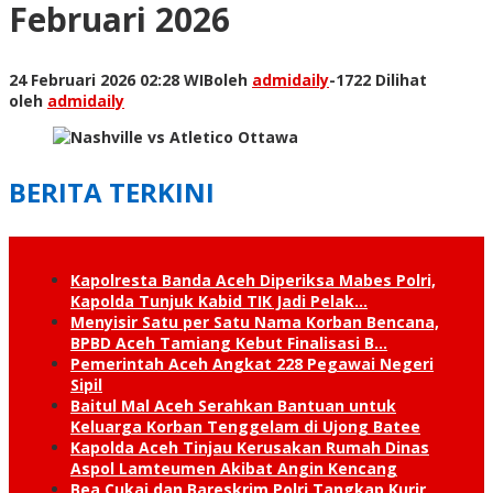
Februari 2026
24 Februari 2026 02:28 WIB
oleh
admidaily
-
1722 Dilihat
oleh
admidaily
BERITA TERKINI
Kapolresta Banda Aceh Diperiksa Mabes Polri,
Kapolda Tunjuk Kabid TIK Jadi Pelak…
Menyisir Satu per Satu Nama Korban Bencana,
BPBD Aceh Tamiang Kebut Finalisasi B…
Pemerintah Aceh Angkat 228 Pegawai Negeri
Sipil
Baitul Mal Aceh Serahkan Bantuan untuk
Keluarga Korban Tenggelam di Ujong Batee
Kapolda Aceh Tinjau Kerusakan Rumah Dinas
Aspol Lamteumen Akibat Angin Kencang
Bea Cukai dan Bareskrim Polri Tangkap Kurir