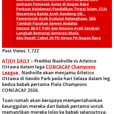
Jaringan Pemasok Ganja di Nagan Raya
Perkuat Kolaborasi Pendidikan Tinggi Islam, STAI
Nusantara Banda Aceh Gandeng UN…
Pemerintah Aceh Evaluasi Kelangkaan, SBA
Tambah Pasokan Semen Andalas
Densus 88 AT Polri dan Dispora Aceh Satukan
Langkah Bentengi Generasi Muda
Abu Razali: Cabut SK Plt Ketua PA Nagan Raya
Post Views:
1,722
ATJEH DAILY
– Prediksi Nashville vs Atletico
Ottawa dalam laga
CONCACAF Champions
League
, Nashville akan menjamu Atletico
Ottawa di Geodis Park pada hari Selasa dalam leg
kedua babak pertama Piala Champions
CONCACAF 2026.
Tuan rumah akan berupaya mempertahankan
keunggulan mereka dari babak pertama untuk
memastikan mereka lolos ke babak selanjutnya.