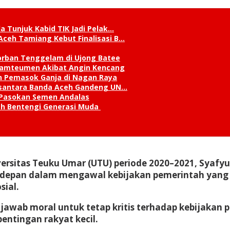
a Tunjuk Kabid TIK Jadi Pelak…
Aceh Tamiang Kebut Finalisasi B…
orban Tenggelam di Ujong Batee
 Lamteumen Akibat Angin Kencang
an Pemasok Ganja di Nagan Raya
Nusantara Banda Aceh Gandeng UN…
 Pasokan Semen Andalas
kah Bentengi Generasi Muda
ersitas Teuku Umar (UTU) periode 2020–2021, Syafy
erdepan dalam mengawal kebijakan pemerintah yang
sial.
jawab moral untuk tetap kritis terhadap kebijaka
entingan rakyat kecil.