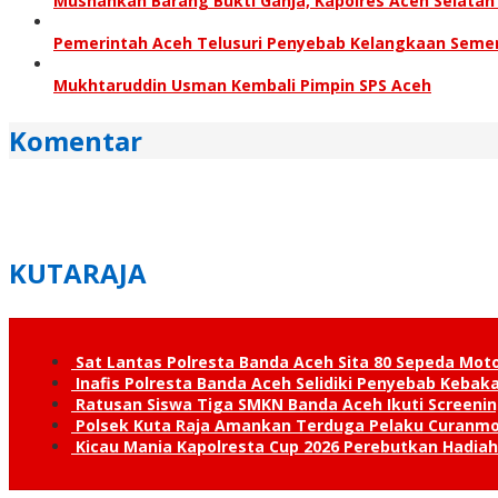
Musnahkan Barang Bukti Ganja, Kapolres Aceh Selata
Pemerintah Aceh Telusuri Penyebab Kelangkaan Seme
Mukhtaruddin Usman Kembali Pimpin SPS Aceh
Komentar
KUTARAJA
Sat Lantas Polresta Banda Aceh Sita 80 Sepeda Mot
Inafis Polresta Banda Aceh Selidiki Penyebab Keba
Ratusan Siswa Tiga SMKN Banda Aceh Ikuti Screenin
Polsek Kuta Raja Amankan Terduga Pelaku Curanmo
Kicau Mania Kapolresta Cup 2026 Perebutkan Hadiah