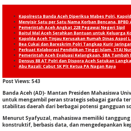
Kapolresta Banda Aceh Diperiksa Mabes Polri, Kapold
Menyisir Satu per Satu Nama Korban Bencana, BPBD 
Pemerintah Aceh Angkat 228 Pegawai Negeri Sipil
Baitul Mal Aceh Serahkan Bantuan untuk Keluarga K
Kapolda Aceh Tinjau Kerusakan Rumah Dinas Aspol
Bea Cukai dan Bareskrim Polri Tangkap Kurir Jaring
Perkuat Kolaborasi Pendidikan Tinggi Islam, STAI 
Pemerintah Aceh Evaluasi Kelangkaan, SBA Tambah
Densus 88 AT Polri dan Dispora Aceh Satukan Lang
Abu Razali: Cabut SK Plt Ketua PA Nagan Raya
Post Views:
543
Banda Aceh (AD)- M
antan Presiden Mahasiswa Univ
untuk mengambil peran strategis sebagai garda t
stabilitas daerah dari berbagai potensi gangguan so
Menurut Syafyuzal, mahasiswa memiliki tanggung 
konstruktif, berbasis data, dan mengedepankan kep