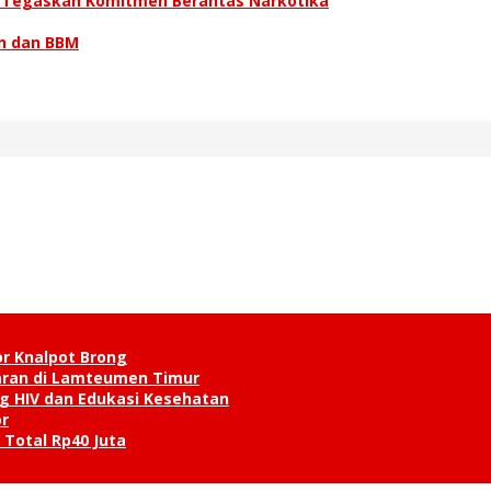
n Tegaskan Komitmen Berantas Narkotika
n dan BBM
or Knalpot Brong
karan di Lamteumen Timur
g HIV dan Edukasi Kesehatan
r
 Total Rp40 Juta