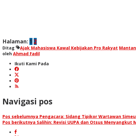
Halaman:
1
2
Ditag
Ajak Mahasiswa Kawal Kebijakan Pro Rakyat
Mantan
oleh
Ahmad Fadil
Ikuti Kami Pada
Navigasi pos
Pos sebelumnya
Pengacara: Sidang Tipikor Wartawan Simeu
Pos berikutnya
Salihin: Revisi UUPA dan Otsus Menyangkut