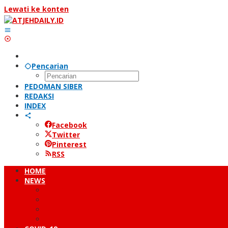
Lewati ke konten
Pencarian
PEDOMAN SIBER
REDAKSI
INDEX
Facebook
Twitter
Pinterest
RSS
HOME
NEWS
PERISTIWA
HUKUM & KRIMINAL
NUSANTARA
DUNIA