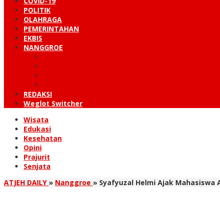
COVID-19
POLITIK
OLAHRAGA
PEMERINTAHAN
EKBIS
NANGGROE
LINTAS BARAT
KUTARAJA
LINTAS TIMUR
TANOH GAYO
REDAKSI
Weglot Switcher
Wisata
Edukasi
Kesehatan
Opini
Prajurit
Senjata
ATJEH DAILY
»
Nanggroe
»
Syafyuzal Helmi Ajak Mahasiswa 