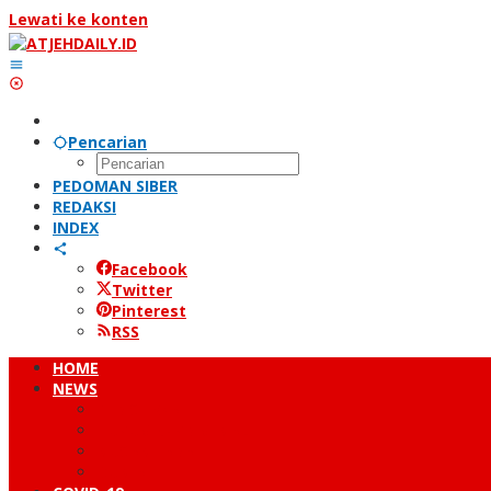
Lewati ke konten
Pencarian
PEDOMAN SIBER
REDAKSI
INDEX
Facebook
Twitter
Pinterest
RSS
HOME
NEWS
PERISTIWA
HUKUM & KRIMINAL
NUSANTARA
DUNIA