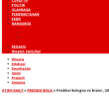
COVID-19
POLITIK
OLAHRAGA
PEMERINTAHAN
EKBIS
NANGGROE
LINTAS BARAT
KUTARAJA
LINTAS TIMUR
TANOH GAYO
REDAKSI
Weglot Switcher
Wisata
Edukasi
Kesehatan
Opini
Prajurit
Senjata
ATJEH DAILY
»
PREDIKSI BOLA
»
Prediksi Bologna vs Brann , U