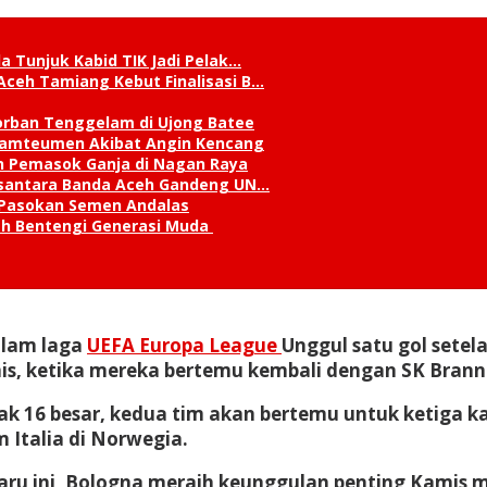
a Tunjuk Kabid TIK Jadi Pelak…
Aceh Tamiang Kebut Finalisasi B…
orban Tenggelam di Ujong Batee
 Lamteumen Akibat Angin Kencang
an Pemasok Ganja di Nagan Raya
Nusantara Banda Aceh Gandeng UN…
 Pasokan Semen Andalas
kah Bentengi Generasi Muda
alam laga
UEFA Europa League
Unggul satu gol setel
s, ketika mereka bertemu kembali dengan SK Brann d
 16 besar, kedua tim akan bertemu untuk ketiga kalin
 Italia di Norwegia.
u ini, Bologna meraih keunggulan penting Kamis ma