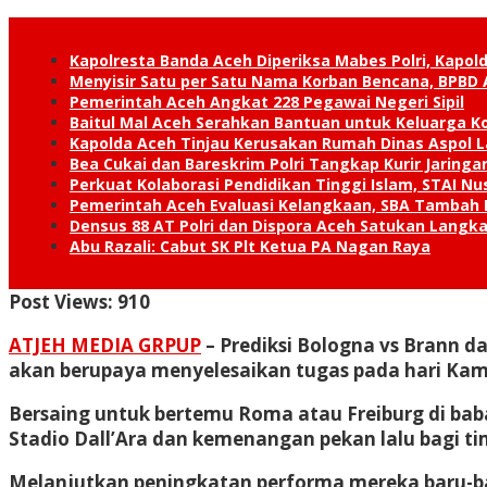
Kapolresta Banda Aceh Diperiksa Mabes Polri, Kapold
Menyisir Satu per Satu Nama Korban Bencana, BPBD 
Pemerintah Aceh Angkat 228 Pegawai Negeri Sipil
Baitul Mal Aceh Serahkan Bantuan untuk Keluarga K
Kapolda Aceh Tinjau Kerusakan Rumah Dinas Aspol
Bea Cukai dan Bareskrim Polri Tangkap Kurir Jaring
Perkuat Kolaborasi Pendidikan Tinggi Islam, STAI 
Pemerintah Aceh Evaluasi Kelangkaan, SBA Tambah
Densus 88 AT Polri dan Dispora Aceh Satukan Lang
Abu Razali: Cabut SK Plt Ketua PA Nagan Raya
Post Views:
910
ATJEH MEDIA GRPUP
– Prediksi Bologna vs Brann d
akan berupaya menyelesaikan tugas pada hari Kami
Bersaing untuk bertemu Roma atau Freiburg di babak
Stadio Dall’Ara dan kemenangan pekan lalu bagi tim
Melanjutkan peningkatan performa mereka baru-bar