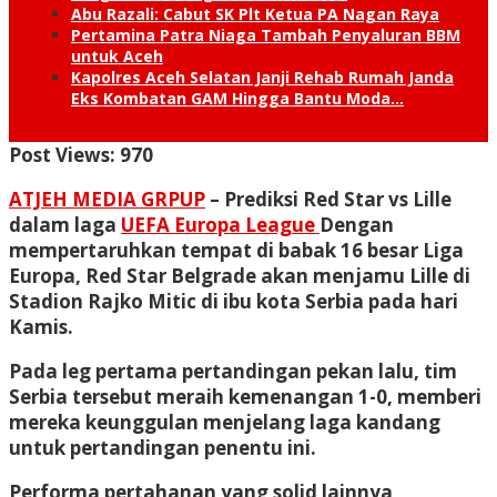
Abu Razali: Cabut SK Plt Ketua PA Nagan Raya
Pertamina Patra Niaga Tambah Penyaluran BBM
untuk Aceh
Kapolres Aceh Selatan Janji Rehab Rumah Janda
Eks Kombatan GAM Hingga Bantu Moda…
Post Views:
970
ATJEH MEDIA GRPUP
– Prediksi Red Star vs Lille
dalam laga
UEFA Europa League
Dengan
mempertaruhkan tempat di babak 16 besar Liga
Europa, Red Star Belgrade akan menjamu Lille di
Stadion Rajko Mitic di ibu kota Serbia pada hari
Kamis.
Pada leg pertama pertandingan pekan lalu, tim
Serbia tersebut meraih kemenangan 1-0, memberi
mereka keunggulan menjelang laga kandang
untuk pertandingan penentu ini.
Performa pertahanan yang solid lainnya