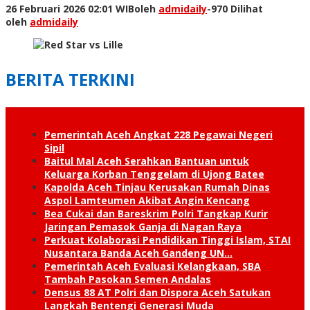
26 Februari 2026 02:01 WIB
oleh
admidaily
-
970 Dilihat
oleh
admidaily
BERITA TERKINI
Pemerintah Aceh Angkat 228 Pegawai Negeri
Sipil
Baitul Mal Aceh Serahkan Bantuan untuk
Keluarga Korban Tenggelam di Ujong Batee
Kapolda Aceh Tinjau Kerusakan Rumah Dinas
Aspol Lamteumen Akibat Angin Kencang
Bea Cukai dan Bareskrim Polri Tangkap Kurir
Jaringan Pemasok Ganja di Nagan Raya
Perkuat Kolaborasi Pendidikan Tinggi Islam, STAI
Nusantara Banda Aceh Gandeng UN…
Pemerintah Aceh Evaluasi Kelangkaan, SBA
Tambah Pasokan Semen Andalas
Densus 88 AT Polri dan Dispora Aceh Satukan
Langkah Bentengi Generasi Muda