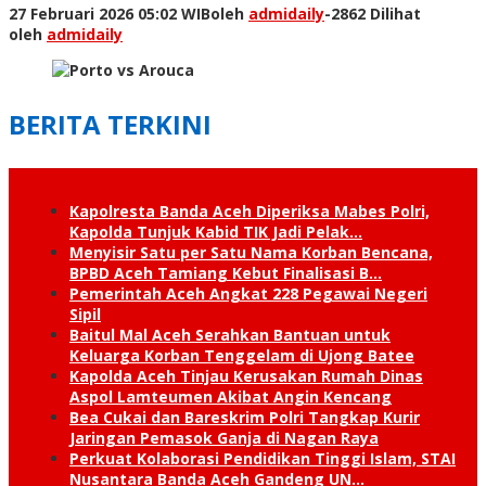
27 Februari 2026 05:02 WIB
oleh
admidaily
-
2862 Dilihat
oleh
admidaily
BERITA TERKINI
Kapolresta Banda Aceh Diperiksa Mabes Polri,
Kapolda Tunjuk Kabid TIK Jadi Pelak…
Menyisir Satu per Satu Nama Korban Bencana,
BPBD Aceh Tamiang Kebut Finalisasi B…
Pemerintah Aceh Angkat 228 Pegawai Negeri
Sipil
Baitul Mal Aceh Serahkan Bantuan untuk
Keluarga Korban Tenggelam di Ujong Batee
Kapolda Aceh Tinjau Kerusakan Rumah Dinas
Aspol Lamteumen Akibat Angin Kencang
Bea Cukai dan Bareskrim Polri Tangkap Kurir
Jaringan Pemasok Ganja di Nagan Raya
Perkuat Kolaborasi Pendidikan Tinggi Islam, STAI
Nusantara Banda Aceh Gandeng UN…