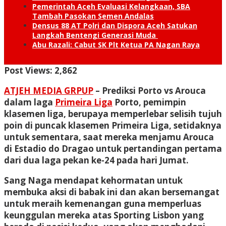
Pemerintah Aceh Evaluasi Kelangkaan, SBA
Tambah Pasokan Semen Andalas
Densus 88 AT Polri dan Dispora Aceh Satukan
Langkah Bentengi Generasi Muda
Abu Razali: Cabut SK Plt Ketua PA Nagan Raya
Post Views:
2,862
ATJEH MEDIA GRPUP
– Prediksi Porto vs Arouca
dalam laga
Primeira Liga
Porto, pemimpin
klasemen liga, berupaya memperlebar selisih tujuh
poin di puncak klasemen Primeira Liga, setidaknya
untuk sementara, saat mereka menjamu Arouca
di Estadio do Dragao untuk pertandingan pertama
dari dua laga pekan ke-24 pada hari Jumat.
Sang Naga mendapat kehormatan untuk
membuka aksi di babak ini dan akan bersemangat
untuk meraih kemenangan guna memperluas
keunggulan mereka atas Sporting Lisbon yang