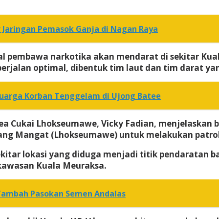
r Jaringan Pemasok Ganja di Nagan Raya
apal pembawa narkotika akan mendarat di sekitar K
alan optimal, dibentuk tim laut dan tim darat yan
luarga Korban Tenggelam di Ujong Batee
ea Cukai Lhokseumawe, Vicky Fadian, menjelaskan ba
lang Mangat (Lhokseumawe) untuk melakukan patroli
kitar lokasi yang diduga menjadi titik pendaratan b
i kawasan Kuala Meuraksa.
 Tambah Pasokan Semen Andalas