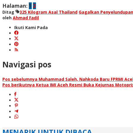
Halaman:
1
2
Ditag
325 Kilogram Asal Thailand
Gagalkan Penyelundupan
oleh
Ahmad Fadil
Ikuti Kami Pada
Navigasi pos
Pos sebelumnya
Muhammad Saleh, Nahkoda Baru FPRMI Ace
Pos berikutnya
Ketua IMI Aceh Resmi Buka Kejurnas Motoprix
MENARIK UNTUK DIBACA...