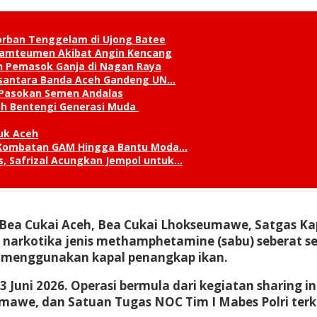
orban Tenggelam di Ujong Batee
 Lamteumen Akibat Angin Kencang
an Pemasok Ganja di Nagan Raya
Nusantara Banda Aceh Gandeng UN…
 Pasokan Semen Andalas
kah Bentengi Generasi Muda
uk Aceh
ks Kombatan GAM Hingga Bantu Moda…
, Safrizal Acungkan Jempol untuk…
 Bea Cukai Aceh, Bea Cukai Lhokseumawe, Satgas Kap
narkotika jenis methamphetamine (sabu) seberat sek
ut menggunakan kapal penangkap ikan.
Juni 2026. Operasi bermula dari kegiatan sharing in
umawe, dan Satuan Tugas NOC Tim I Mabes Polri ter