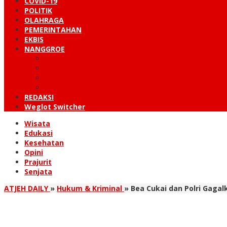
COVID-19
POLITIK
OLAHRAGA
PEMERINTAHAN
EKBIS
NANGGROE
LINTAS BARAT
KUTARAJA
LINTAS TIMUR
TANOH GAYO
REDAKSI
Weglot Switcher
Wisata
Edukasi
Kesehatan
Opini
Prajurit
Senjata
ATJEH DAILY
»
Hukum & Kriminal
»
Bea Cukai dan Polri Gaga