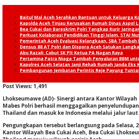
Baitul Mal Aceh Serahkan Bantuan untuk Keluarga K
Kapolda Aceh Tinjau Kerusakan Rumah Dinas Aspol
Bea Cukai dan Bareskrim Polri Tangkap Kurir Jaring
Perkuat Kolaborasi Pendidikan Tinggi Islam, STAI 
Pemerintah Aceh Evaluasi Kelangkaan, SBA Tambah
Densus 88 AT Polri dan Dispora Aceh Satukan Lang
Abu Razali: Cabut SK Plt Ketua PA Nagan Raya
Pertamina Patra Niaga Tambah Penyaluran BBM unt
Kapolres Aceh Selatan Janji Rehab Rumah Janda E
Pembangunan Jembatan Perintis Reje Payung Tuntas
Post Views:
1,491
Lhokseumawe (AD)- S
inergi antara Kantor Wilayah
Mabes Polri berhasil menggagalkan penyelundupan 
Thailand dan masuk ke Indonesia melalui jalur la
Pengungkapan tersebut berlangsung pada Selasa, 23 
Kantor Wilayah Bea Cukai Aceh, Bea Cukai Lhokse