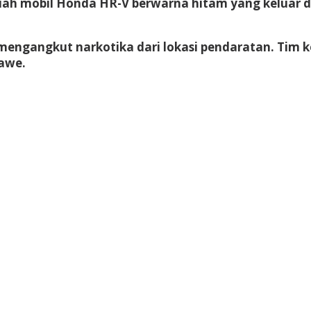
ah mobil Honda HR-V berwarna hitam yang keluar d
 mengangkut narkotika dari lokasi pendaratan. Ti
awe.