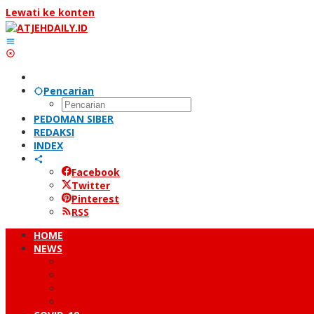
Lewati ke konten
Pencarian
PEDOMAN SIBER
REDAKSI
INDEX
Facebook
Twitter
Pinterest
RSS
HOME
NEWS
PERISTIWA
HUKUM & KRIMINAL
NUSANTARA
DUNIA