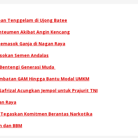
ban Tenggelam di Ujong Batee
amteumen Akibat Angin Kencang
 Pemasok Ganja di Nagan Raya
asokan Semen Andalas
 Bentengi Generasi Muda
 Kombatan GAM Hingga Bantu Modal UMKM
afrizal Acungkan Jempol untuk Prajurit TNI
an Raya
n Tegaskan Komitmen Berantas Narkotika
n dan BBM