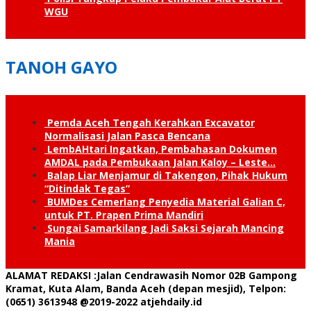
WGU
TANOH GAYO
Pemda Aceh Tengah Kerahkan Excavator
Normalisasi Jalan Pasca Bencana
LembAHtari Ingatkan, Pembahasan Dokumen
AMDAL pada Pembukaan Jalan Kaloy – Leste…
Balap Liar Menjamur di Takengon, Pihak Hukum
“Ditindak Tegas”
BUMDes Cemerlang Penyedia Material Galian C,
untuk PT. Prapen Prima Mandiri
Sungai Samarkilang Jadi Saksi Sejarah Mancing
Mania
ALAMAT REDAKSI
:Jalan Cendrawasih Nomor 02B Gampong
Kramat, Kuta Alam, Banda Aceh (depan mesjid), Telpon:
(0651) 3613948
@2019-2022 atjehdaily.id