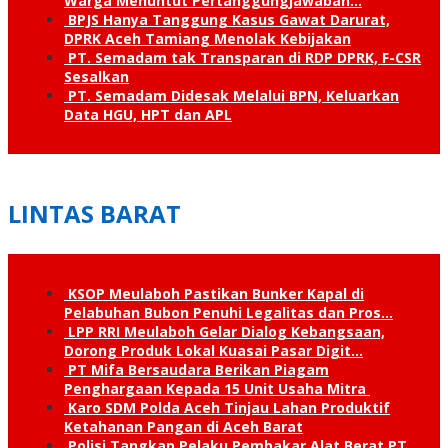
Warga Menuntut Pertanggung­jawaban…
BPJS Hanya Tanggung Kasus Gawat Darurat,
DPRK Aceh Tamiang Menolak Kebijakan
PT. Semadam tak Transparan di RDP DPRK, F-CSR
Sesalkan
PT. Semadam Didesak Melalui BPN, Keluarkan
Data HGU, HPT dan APL
LINTAS BARAT
KSOP Meulaboh Pastikan Bunker Kapal di
Pelabuhan Bubon Penuhi Legalitas dan Pros…
LPP RRI Meulaboh Gelar Dialog Kebangsaan,
Dorong Produk Lokal Kuasai Pasar Digit…
PT Mifa Bersaudara Berikan Piagam
Penghargaan Kepada 15 Unit Usaha Mitra
Karo SDM Polda Aceh Tinjau Lahan Produktif
Ketahanan Pangan di Aceh Barat
Polisi Tangkap Pelaku Pembakar Alat Berat PT