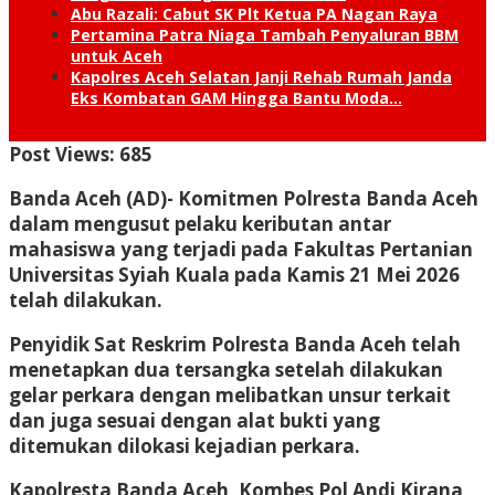
Abu Razali: Cabut SK Plt Ketua PA Nagan Raya
Pertamina Patra Niaga Tambah Penyaluran BBM
untuk Aceh
Kapolres Aceh Selatan Janji Rehab Rumah Janda
Eks Kombatan GAM Hingga Bantu Moda…
Post Views:
685
Banda Aceh (AD)- K
omitmen Polresta Banda Aceh
dalam mengusut pelaku keributan antar
mahasiswa yang terjadi pada Fakultas Pertanian
Universitas Syiah Kuala pada Kamis 21 Mei 2026
telah dilakukan.
Penyidik Sat Reskrim Polresta Banda Aceh telah
menetapkan dua tersangka setelah dilakukan
gelar perkara dengan melibatkan unsur terkait
dan juga sesuai dengan alat bukti yang
ditemukan dilokasi kejadian perkara.
Kapolresta Banda Aceh, Kombes Pol Andi Kirana