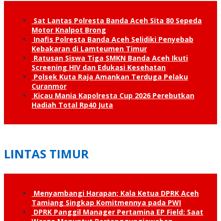
Sat Lantas Polresta Banda Aceh Sita 80 Sepeda
Motor Knalpot Brong
Inafis Polresta Banda Aceh Selidiki Penyebab
Kebakaran di Lamteumen Timur
Ratusan Siswa Tiga SMKN Banda Aceh Ikuti
Screening HIV dan Edukasi Kesehatan
Polsek Kuta Raja Amankan Terduga Pelaku
Curanmor
Kicau Mania Kapolresta Cup 2026 Perebutkan
Hadiah Total Rp40 Juta
LINTAS TIMUR
Menyambangi Harapan; Kala Ketua DPRK Aceh
Tamiang Singkap Komitmennya pada PWI
DPRK Panggil Manager Pertamina EP Field: Saat