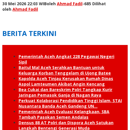
30 Mei 2026 22:03 WIB
oleh
Ahmad Fadil
-
685 Dilihat
oleh
Ahmad Fadil
BERITA TERKINI
Pemerintah Aceh Angkat 228 Pegawai Negeri
Sipil
Baitul Mal Aceh Serahkan Bantuan untuk
Keluarga Korban Tenggelam di Ujong Batee
Kapolda Aceh Tinjau Kerusakan Rumah Dinas
Aspol Lamteumen Akibat Angin Kencang
Bea Cukai dan Bareskrim Polri Tangkap Kurir
Jaringan Pemasok Ganja di Nagan Raya
Perkuat Kolaborasi Pendidikan Tinggi Islam, STAI
Nusantara Banda Aceh Gandeng UN…
Pemerintah Aceh Evaluasi Kelangkaan, SBA
Tambah Pasokan Semen Andalas
Densus 88 AT Polri dan Dispora Aceh Satukan
Langkah Bentengi Generasi Muda