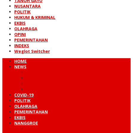
TANOH GAYO
NUSANTARA
POLITIK
HUKUM & KRIMINAL
EKBIS
OLAHRAGA
OPINI
PEMERINTAHAN
INDEKS
Weglot Switcher
HOME
NEWS
PERISTIWA
HUKUM & KRIMINAL
NUSANTARA
DUNIA
COVID-19
POLITIK
OLAHRAGA
PEMERINTAHAN
EKBIS
NANGGROE
LINTAS BARAT