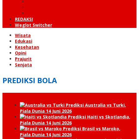
KUTARAJA
LINTAS TIMUR
TANOH GAYO
REDAKSI
Weglot Switcher
Wisata
Edukasi
Kesehatan
Opini
Prajurit
Senjata
PREDIKSI BOLA
Prediksi Australia vs Turki,
Piala Dunia 14 Juni 2026
Prediksi Haiti vs Skotlandia,
Piala Dunia 14 Juni 2026
Prediksi Brasil vs Maroko,
Piala Dunia 14 Juni 2026