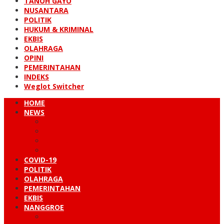
TANOH GAYO
NUSANTARA
POLITIK
HUKUM & KRIMINAL
EKBIS
OLAHRAGA
OPINI
PEMERINTAHAN
INDEKS
Weglot Switcher
HOME
NEWS
PERISTIWA
HUKUM & KRIMINAL
NUSANTARA
DUNIA
COVID-19
POLITIK
OLAHRAGA
PEMERINTAHAN
EKBIS
NANGGROE
LINTAS BARAT