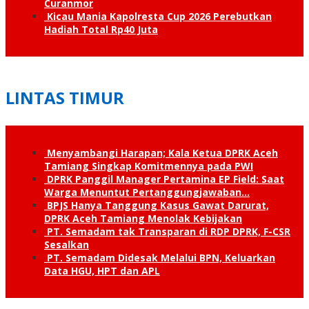
Curanmor
Kicau Mania Kapolresta Cup 2026 Perebutkan
Hadiah Total Rp40 Juta
LINTAS TIMUR
Menyambangi Harapan; Kala Ketua DPRK Aceh
Tamiang Singkap Komitmennya pada PWI
DPRK Panggil Manager Pertamina EP Field: Saat
Warga Menuntut Pertanggung­jawaban…
BPJS Hanya Tanggung Kasus Gawat Darurat,
DPRK Aceh Tamiang Menolak Kebijakan
PT. Semadam tak Transparan di RDP DPRK, F-CSR
Sesalkan
PT. Semadam Didesak Melalui BPN, Keluarkan
Data HGU, HPT dan APL