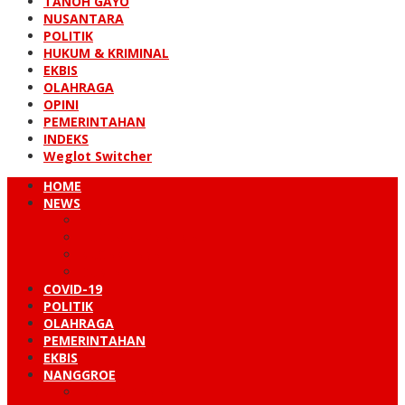
TANOH GAYO
NUSANTARA
POLITIK
HUKUM & KRIMINAL
EKBIS
OLAHRAGA
OPINI
PEMERINTAHAN
INDEKS
Weglot Switcher
HOME
NEWS
PERISTIWA
HUKUM & KRIMINAL
NUSANTARA
DUNIA
COVID-19
POLITIK
OLAHRAGA
PEMERINTAHAN
EKBIS
NANGGROE
LINTAS BARAT