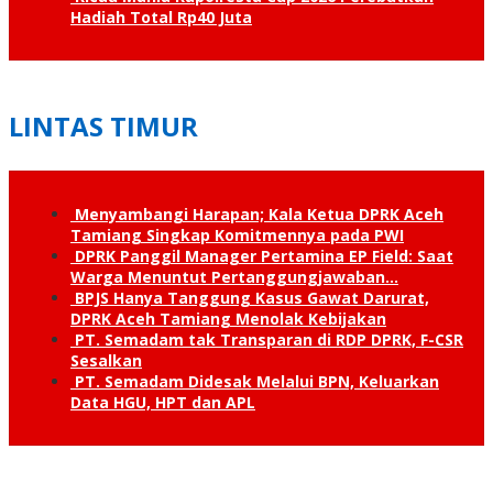
Hadiah Total Rp40 Juta
LINTAS TIMUR
Menyambangi Harapan; Kala Ketua DPRK Aceh
Tamiang Singkap Komitmennya pada PWI
DPRK Panggil Manager Pertamina EP Field: Saat
Warga Menuntut Pertanggung­jawaban…
BPJS Hanya Tanggung Kasus Gawat Darurat,
DPRK Aceh Tamiang Menolak Kebijakan
PT. Semadam tak Transparan di RDP DPRK, F-CSR
Sesalkan
PT. Semadam Didesak Melalui BPN, Keluarkan
Data HGU, HPT dan APL