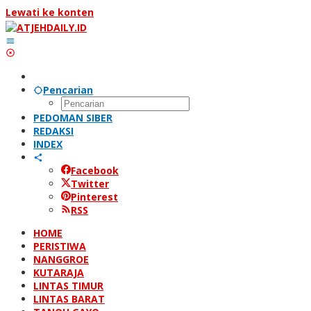
Lewati ke konten
Pencarian
PEDOMAN SIBER
REDAKSI
INDEX
Facebook
Twitter
Pinterest
RSS
HOME
PERISTIWA
NANGGROE
KUTARAJA
LINTAS TIMUR
LINTAS BARAT