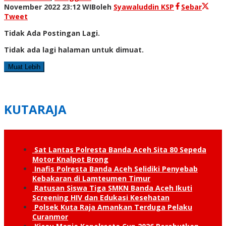
November 2022 23:12 WIB
oleh
Syawaluddin KSP
Sebar
Tweet
Tidak Ada Postingan Lagi.
Tidak ada lagi halaman untuk dimuat.
Muat Lebih
KUTARAJA
Sat Lantas Polresta Banda Aceh Sita 80 Sepeda
Motor Knalpot Brong
Inafis Polresta Banda Aceh Selidiki Penyebab
Kebakaran di Lamteumen Timur
Ratusan Siswa Tiga SMKN Banda Aceh Ikuti
Screening HIV dan Edukasi Kesehatan
Polsek Kuta Raja Amankan Terduga Pelaku
Curanmor