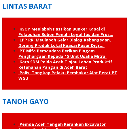
LINTAS BARAT
KSOP Meulaboh Pastikan Bunker Kapal di
Pelabuhan Bubon Penuhi Legalitas dan Pros…
LPP RRI Meulaboh Gelar Dialog Kebangsaan,
Dorong Produk Lokal Kuasai Pasar Digit…
PT Mifa Bersaudara Berikan Piagam
Penghargaan Kepada 15 Unit Usaha Mitra
Karo SDM Polda Aceh Tinjau Lahan Produktif
Ketahanan Pangan di Aceh Barat
Polisi Tangkap Pelaku Pembakar Alat Berat PT
WGU
TANOH GAYO
Pemda Aceh Tengah Kerahkan Excavator