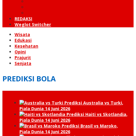
KUTARAJA
LINTAS TIMUR
TANOH GAYO
REDAKSI
Weglot Switcher
Wisata
Edukasi
Kesehatan
Opini
Prajurit
Senjata
PREDIKSI BOLA
Prediksi Australia vs Turki,
Piala Dunia 14 Juni 2026
Prediksi Haiti vs Skotlandia,
Piala Dunia 14 Juni 2026
Prediksi Brasil vs Maroko,
Piala Dunia 14 Juni 2026