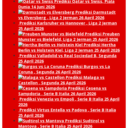
Prediksi Qatar vs Swiss, Piala
Dunia 14 Juni 2026
Prediksi Darmstadt
vs Elversberg , Liga 2 Jerman 26 April 2026
Prediksi Karlsruher vs Hannover , Liga 2 Jerman
25 April 2026
Prediksi Preuben
Munster vs Bielefeld, Liga 2 Jerman 25 April 2026
Prediksi Hertha
Berlin vs Holstein Kiel, Liga 2 Jerman 25 April 2026
Prediksi Valladolid vs Real Sociedad B, Segunda
25 April 2026
Prediksi Burgos vs La
Coruna , Segunda 26 April 2026
Prediksi Malaga vs
Castellon , Segunda 26 April 2026
Prediksi Cesena vs
Sampdoria , Serie B Italia 26 April 2026
Prediksi Venezia vs Empoli , Serie B Italia 25 April
2026
Prediksi Virtus Entella vs Padova , Serie B Italia
25 April 2026
Prediksi Sudtirol vs
Mantova , Serie B Italia 25 April 2026