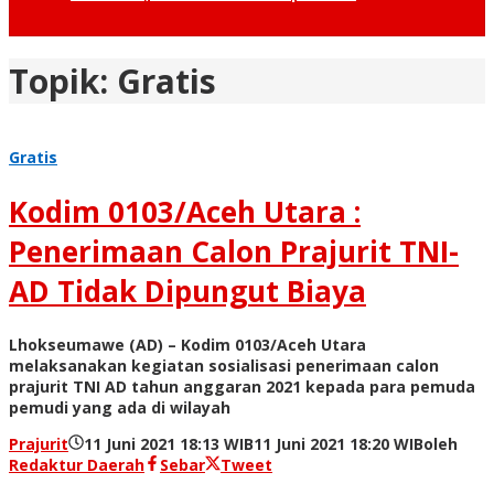
Topik:
Gratis
Gratis
Kodim 0103/Aceh Utara :
Penerimaan Calon Prajurit TNI-
AD Tidak Dipungut Biaya
Lhokseumawe (AD) – Kodim 0103/Aceh Utara
melaksanakan kegiatan sosialisasi penerimaan calon
prajurit TNI AD tahun anggaran 2021 kepada para pemuda
pemudi yang ada di wilayah
Prajurit
11 Juni 2021 18:13 WIB
11 Juni 2021 18:20 WIB
oleh
Redaktur Daerah
Sebar
Tweet