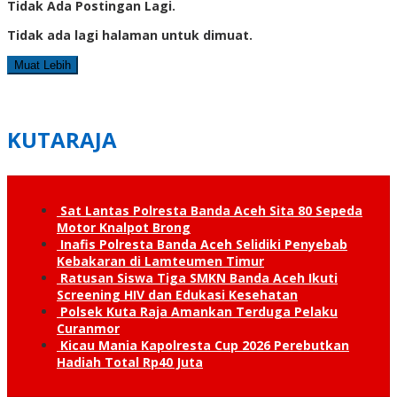
Tidak Ada Postingan Lagi.
Tidak ada lagi halaman untuk dimuat.
Muat Lebih
KUTARAJA
Sat Lantas Polresta Banda Aceh Sita 80 Sepeda
Motor Knalpot Brong
Inafis Polresta Banda Aceh Selidiki Penyebab
Kebakaran di Lamteumen Timur
Ratusan Siswa Tiga SMKN Banda Aceh Ikuti
Screening HIV dan Edukasi Kesehatan
Polsek Kuta Raja Amankan Terduga Pelaku
Curanmor
Kicau Mania Kapolresta Cup 2026 Perebutkan
Hadiah Total Rp40 Juta