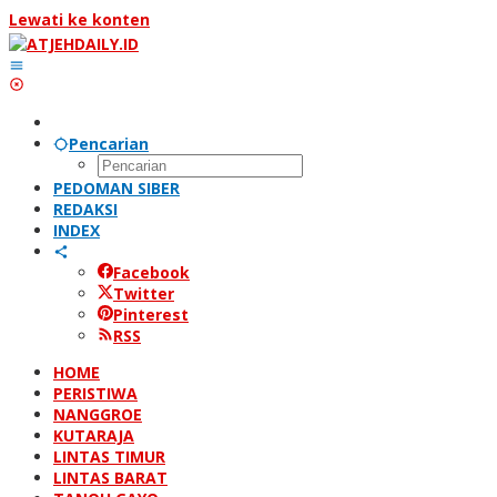
Lewati ke konten
Pencarian
PEDOMAN SIBER
REDAKSI
INDEX
Facebook
Twitter
Pinterest
RSS
HOME
PERISTIWA
NANGGROE
KUTARAJA
LINTAS TIMUR
LINTAS BARAT