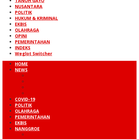
TANOH GAYO
NUSANTARA
POLITIK
HUKUM & KRIMINAL
EKBIS
OLAHRAGA
OPINI
PEMERINTAHAN
INDEKS
Weglot Switcher
HOME
NEWS
PERISTIWA
HUKUM & KRIMINAL
NUSANTARA
DUNIA
COVID-19
POLITIK
OLAHRAGA
PEMERINTAHAN
EKBIS
NANGGROE
LINTAS BARAT