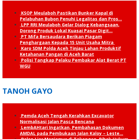
KSOP Meulaboh Pastikan Bunker Kapal di
Pelabuhan Bubon Penuhi Legalitas dan Pros…
LPP RRI Meulaboh Gelar Dialog Kebangsaan,
Dorong Produk Lokal Kuasai Pasar Digit…
PT Mifa Bersaudara Berikan Piagam
Penghargaan Kepada 15 Unit Usaha Mitra
Karo SDM Polda Aceh Tinjau Lahan Produktif
Ketahanan Pangan di Aceh Barat
Polisi Tangkap Pelaku Pembakar Alat Berat PT
WGU
TANOH GAYO
Pemda Aceh Tengah Kerahkan Excavator
Normalisasi Jalan Pasca Bencana
LembAHtari Ingatkan, Pembahasan Dokumen
AMDAL pada Pembukaan Jalan Kaloy – Leste…