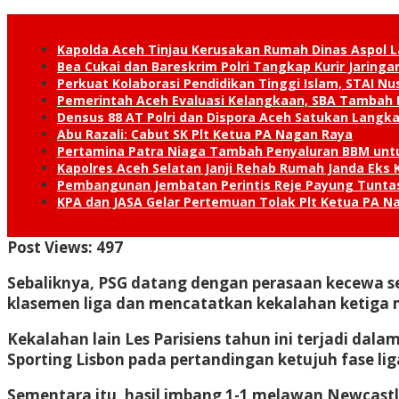
Kapolda Aceh Tinjau Kerusakan Rumah Dinas Aspol
Bea Cukai dan Bareskrim Polri Tangkap Kurir Jaring
Perkuat Kolaborasi Pendidikan Tinggi Islam, STAI 
Pemerintah Aceh Evaluasi Kelangkaan, SBA Tambah
Densus 88 AT Polri dan Dispora Aceh Satukan Lang
Abu Razali: Cabut SK Plt Ketua PA Nagan Raya
Pertamina Patra Niaga Tambah Penyaluran BBM unt
Kapolres Aceh Selatan Janji Rehab Rumah Janda E
Pembangunan Jembatan Perintis Reje Payung Tuntas
KPA dan JASA Gelar Pertemuan Tolak Plt Ketua PA N
Post Views:
497
Sebaliknya, PSG datang dengan perasaan kecewa sete
klasemen liga dan mencatatkan kekalahan ketiga m
Kekalahan lain Les Parisiens tahun ini terjadi dal
Sporting Lisbon pada pertandingan ketujuh fase li
Sementara itu, hasil imbang 1-1 melawan Newcastle 