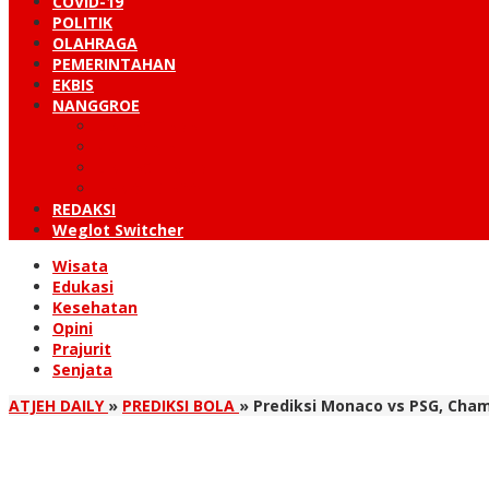
COVID-19
POLITIK
OLAHRAGA
PEMERINTAHAN
EKBIS
NANGGROE
LINTAS BARAT
KUTARAJA
LINTAS TIMUR
TANOH GAYO
REDAKSI
Weglot Switcher
Wisata
Edukasi
Kesehatan
Opini
Prajurit
Senjata
ATJEH DAILY
»
PREDIKSI BOLA
»
Prediksi Monaco vs PSG, Cham