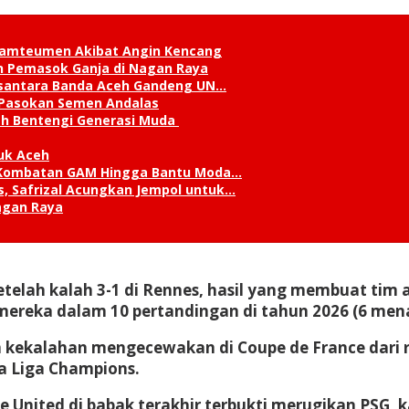
 Lamteumen Akibat Angin Kencang
an Pemasok Ganja di Nagan Raya
Nusantara Banda Aceh Gandeng UN…
 Pasokan Semen Andalas
kah Bentengi Generasi Muda
uk Aceh
ks Kombatan GAM Hingga Bantu Moda…
, Safrizal Acungkan Jempol untuk…
agan Raya
lah kalah 3-1 di Rennes, hasil yang membuat tim asu
ereka dalam 10 pertandingan di tahun 2026 (6 menan
am kekalahan mengecewakan di Coupe de France dari r
ga Liga Champions.
United di babak terakhir terbukti merugikan PSG, ka