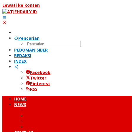
Lewati ke konten
Pencarian
PEDOMAN SIBER
REDAKSI
INDEX
Facebook
Twitter
Pinterest
RSS
HOME
NEWS
PERISTIWA
HUKUM & KRIMINAL
NUSANTARA
DUNIA