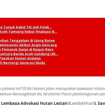
a Tunjuk Kabid TIK Jadi Pelak…
Aceh Tamiang Kebut Finalisasi B…
orban Tenggelam di Ujong Batee
 Lamteumen Akibat Angin Kencang
an Pemasok Ganja di Nagan Raya
Nusantara Banda Aceh Gandeng UN…
 Pasokan Semen Andalas
kah Bentengi Generasi Muda
 potensi ini? Di kiri kanan jalan merupakan kawasan Hut
semua kemungkinan ini, terutama Pasca pembangunan pembu
f Lembaga Advokasi Hutan Lestari (
LembAHtari
). Sa