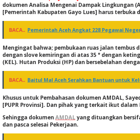
dokumen Analisa Mengenai Dampak Lingkungan (A
[Pemerintah Kabupaten Gayo Lues] harus terbuka d
BACA..
Pemerintah Aceh Angkat 228 Pegawai Negeri
Mengingat bahwa; pembukaan ruas jalan tembus dari
dengan slove kemiringan di atas 35 ° dengan keti
(KEL). Hutan Produksi (HP) dan bersebelahan den
BACA..
Baitul Mal Aceh Serahkan Bantuan untuk Ke
Khusus untuk Pembahasan dokumen AMDAL, Sayed m
[PUPR Provinsi]. Dan pihak yang terkait ikut dala
Sehingga dokumen
AMDAL
yang dituangkan bersifa
dan pasca selesai Pekerjaan.