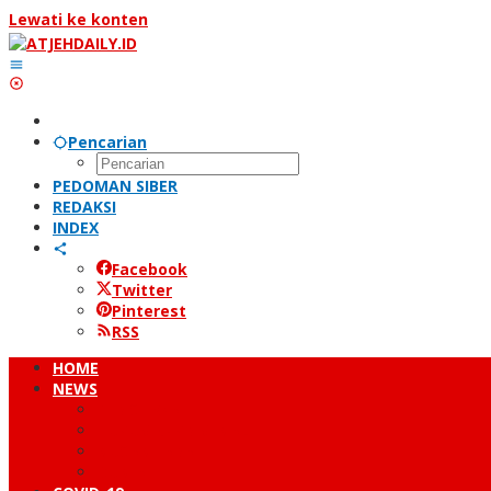
Lewati ke konten
Pencarian
PEDOMAN SIBER
REDAKSI
INDEX
Facebook
Twitter
Pinterest
RSS
HOME
NEWS
PERISTIWA
HUKUM & KRIMINAL
NUSANTARA
DUNIA