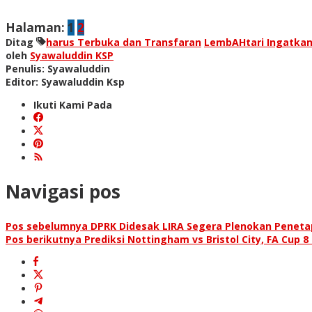
Halaman:
1
2
Ditag
harus Terbuka dan Transfaran
LembAHtari Ingatka
oleh
Syawaluddin KSP
Penulis: Syawaluddin
Editor: Syawaluddin Ksp
Ikuti Kami Pada
Navigasi pos
Pos sebelumnya
DPRK Didesak LIRA Segera Plenokan Penetap
Pos berikutnya
Prediksi Nottingham vs Bristol City, FA Cup 8