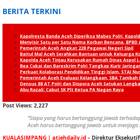
BERITA TERKINI
Kapolresta Banda Aceh Diperiksa Mabes Polri, Kapold
Menyisir Satu per Satu Nama Korban Bencana, BPBD 
Pemerintah Aceh Angkat 228 Pegawai Negeri Sipil
Baitul Mal Aceh Serahkan Bantuan untuk Keluarga K
Kapolda Aceh Tinjau Kerusakan Rumah Dinas Aspol
Bea Cukai dan Bareskrim Polri Tangkap Kurir Jaring
Perkuat Kolaborasi Pendidikan Tinggi Islam, STAI 
Pemerintah Aceh Evaluasi Kelangkaan, SBA Tambah
Densus 88 AT Polri dan Dispora Aceh Satukan Lang
Abu Razali: Cabut SK Plt Ketua PA Nagan Raya
Post Views:
2,227
“Siapa yang harus bertanggung jawab terhadap
Aceh harus bertanggung jawab untuk menjaga 
KUALASIMPANG | atjehdaily.id –
Direktur Eksekuti