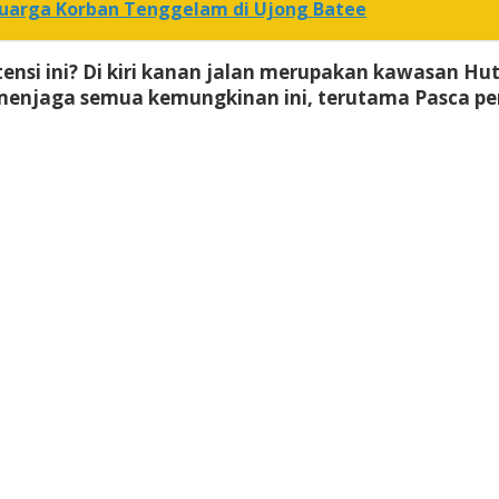
luarga Korban Tenggelam di Ujong Batee
tensi ini? Di kiri kanan jalan merupakan kawasan 
menjaga semua kemungkinan ini, terutama Pasca pe