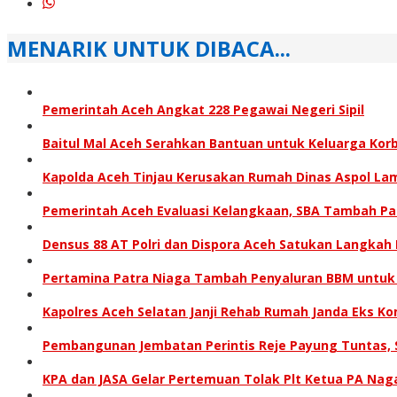
MENARIK UNTUK DIBACA...
Pemerintah Aceh Angkat 228 Pegawai Negeri Sipil
Baitul Mal Aceh Serahkan Bantuan untuk Keluarga Kor
Kapolda Aceh Tinjau Kerusakan Rumah Dinas Aspol L
Pemerintah Aceh Evaluasi Kelangkaan, SBA Tambah P
Densus 88 AT Polri dan Dispora Aceh Satukan Langkah
Pertamina Patra Niaga Tambah Penyaluran BBM untuk
Kapolres Aceh Selatan Janji Rehab Rumah Janda Eks
Pembangunan Jembatan Perintis Reje Payung Tuntas, S
KPA dan JASA Gelar Pertemuan Tolak Plt Ketua PA Nag