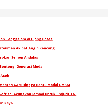
ban Tenggelam di Ujong Batee
amteumen Akibat Angin Kencang
asokan Semen Andalas
 Bentengi Generasi Muda
 Aceh
 Kombatan GAM Hingga Bantu Modal UMKM
afrizal Acungkan Jempol untuk Prajurit TNI
an Raya