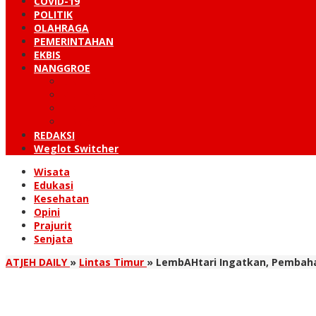
COVID-19
POLITIK
OLAHRAGA
PEMERINTAHAN
EKBIS
NANGGROE
LINTAS BARAT
KUTARAJA
LINTAS TIMUR
TANOH GAYO
REDAKSI
Weglot Switcher
Wisata
Edukasi
Kesehatan
Opini
Prajurit
Senjata
ATJEH DAILY
»
Lintas Timur
»
LembAHtari Ingatkan, Pembaha