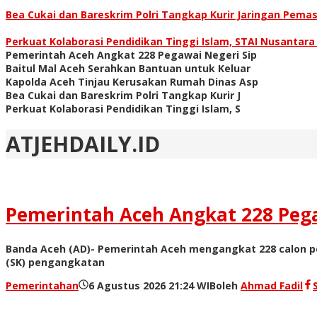
Bea Cukai dan Bareskrim Polri Tangkap Kurir Jaringan Pema
Perkuat Kolaborasi Pendidikan Tinggi Islam, STAI Nusanta
Pemerintah Aceh Angkat 228 Pegawai Negeri Sip
Baitul Mal Aceh Serahkan Bantuan untuk Keluar
Kapolda Aceh Tinjau Kerusakan Rumah Dinas Asp
Bea Cukai dan Bareskrim Polri Tangkap Kurir J
Perkuat Kolaborasi Pendidikan Tinggi Islam, S
ATJEHDAILY.ID
Pemerintah Aceh Angkat 228 Pega
Banda Aceh (AD)- Pemerintah Aceh mengangkat 228 calon pe
(SK) pengangkatan
Pemerintahan
6 Agustus 2026 21:24 WIB
oleh
Ahmad Fadil