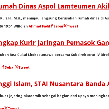
Rumah Dinas Aspol Lamteumen Aki
I.K., S.H., M.H., meninjau langsung kerusakan rumah dinas di 
26 19:51 WIB
oleh
Ahmad Fadil
Sebar
Tweet
angkap Kurir Jaringan Pemasok Gan
kan Bea Cukai Lhokseumawe bersama Subdirektorat IV Direkt
l
Sebar
Tweet
inggi Islam, STAI Nusantara Band
uat jejaring akademik sebagai bagian dari upaya meningkatk
bar
Tweet