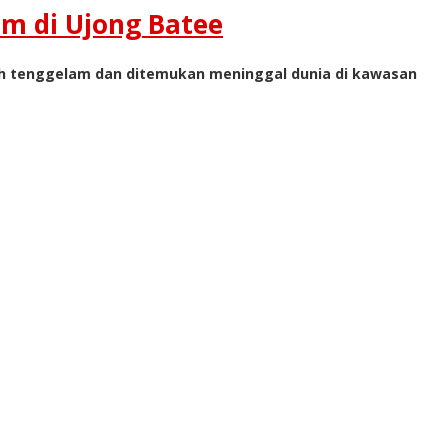
m di Ujong Batee
h tenggelam dan ditemukan meninggal dunia di kawasan