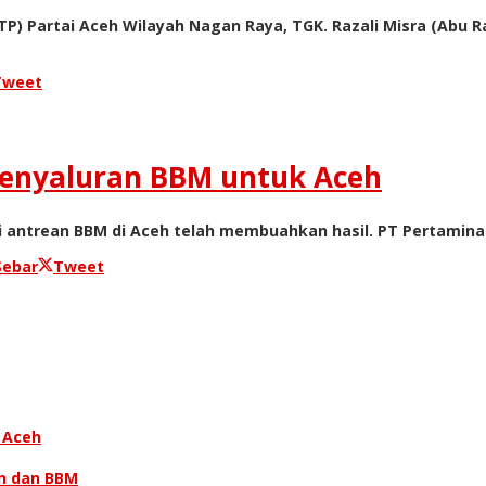
TP) Partai Aceh Wilayah Nagan Raya, TGK. Razali Misra (Abu
Tweet
enyaluran BBM untuk Aceh
i antrean BBM di Aceh telah membuahkan hasil. PT Pertami
Sebar
Tweet
 Aceh
n dan BBM