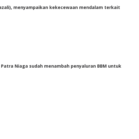
 Razali), menyampaikan kekecewaan mendalam terkait
na Patra Niaga sudah menambah penyaluran BBM untuk