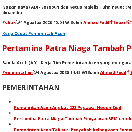
Nagan Raya (AD)- Sesepuh dan Ketua Majelis Tuha Peuet (M
dinamika
Politik
4 Agustus 2026 15:04 WIB
oleh
Ahmad Fadil
Sebar
Kerja Cepat Pemerintah Aceh
Pertamina Patra Niaga Tambah P
Banda Aceh (AD)- Kerja Tim Pemerintah Aceh yang mengura
Pemerintahan
4 Agustus 2026 14:43 WIB
oleh
Ahmad Fadil
PEMERINTAHAN
Pemerintah Aceh Angkat 228 Pegawai Negeri Sipil
Pertamina Patra Niaga Tambah Penyaluran BBM untuk
Pemerintah Aceh Telusuri Penyebab Kelangkaan Seme