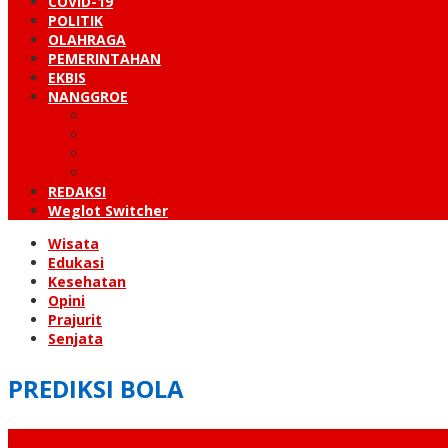
COVID-19
POLITIK
OLAHRAGA
PEMERINTAHAN
EKBIS
NANGGROE
LINTAS BARAT
KUTARAJA
LINTAS TIMUR
TANOH GAYO
REDAKSI
Weglot Switcher
Wisata
Edukasi
Kesehatan
Opini
Prajurit
Senjata
PREDIKSI BOLA