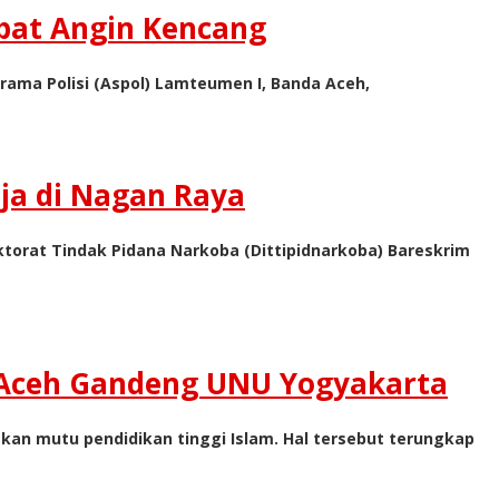
bat Angin Kencang
Asrama Polisi (Aspol) Lamteumen I, Banda Aceh,
ja di Nagan Raya
orat Tindak Pidana Narkoba (Dittipidnarkoba) Bareskrim
a Aceh Gandeng UNU Yogyakarta
an mutu pendidikan tinggi Islam. Hal tersebut terungkap