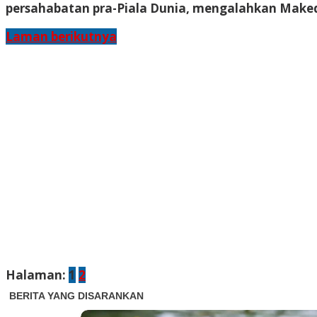
persahabatan pra-Piala Dunia, mengalahkan Makedo
Laman berikutnya
Halaman:
1
2