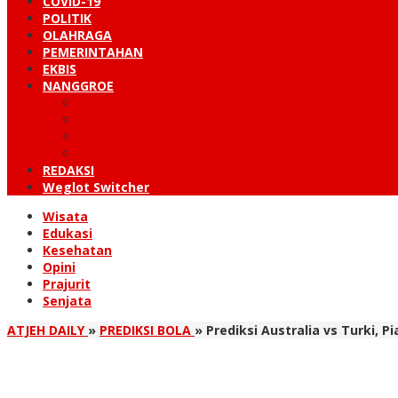
COVID-19
POLITIK
OLAHRAGA
PEMERINTAHAN
EKBIS
NANGGROE
LINTAS BARAT
KUTARAJA
LINTAS TIMUR
TANOH GAYO
REDAKSI
Weglot Switcher
Wisata
Edukasi
Kesehatan
Opini
Prajurit
Senjata
ATJEH DAILY
»
PREDIKSI BOLA
»
Prediksi Australia vs Turki, Pi