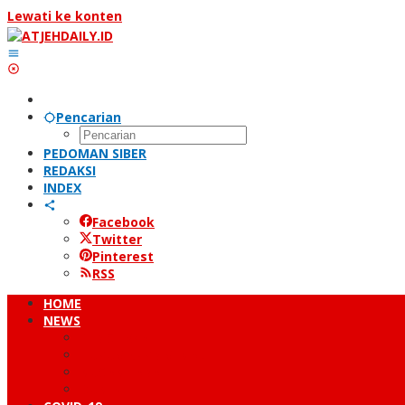
Lewati ke konten
Pencarian
PEDOMAN SIBER
REDAKSI
INDEX
Facebook
Twitter
Pinterest
RSS
HOME
NEWS
PERISTIWA
HUKUM & KRIMINAL
NUSANTARA
DUNIA