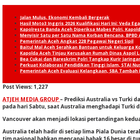
Jalan Mulus, Ekonomi Kembali Bergerak
Hasil Moto3 Inggris 2026 Kualifikasi Hari Ini: Veda Ega
Kapolresta Banda Aceh Diperiksa Mabes Polri, Kapold
Menyisir Satu per Satu Nama Korban Bencana, BPBD 
Pemerintah Aceh Angkat 228 Pegawai Negeri Sipil
Baitul Mal Aceh Serahkan Bantuan untuk Keluarga K
Kapolda Aceh Tinjau Kerusakan Rumah Dinas Aspol
Bea Cukai dan Bareskrim Polri Tangkap Kurir Jaring
Perkuat Kolaborasi Pendidikan Tinggi Islam, STAI 
Pemerintah Aceh Evaluasi Kelangkaan, SBA Tambah
Post Views:
1,227
ATJEH MEDIA GROUP
– Prediksi Australia vs Turki 
pada hari Sabtu, saat Australia menghadapi Turki d
Vancouver akan menjadi lokasi pertandingan kedua d
Australia telah hadir di setiap lima Piala Dunia t
tim nasional bahkan mencapai babak 16 besar di tu