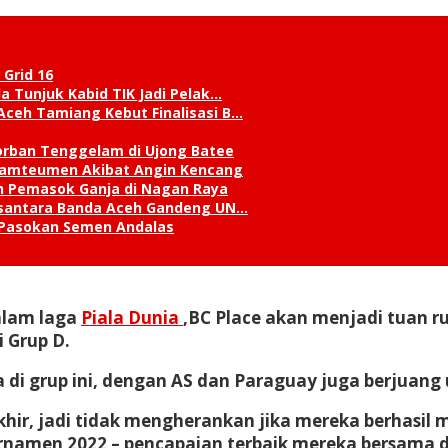
 Grid 16
a Tunjuk Kabid TIK Jadi Pelak…
Aceh Tamiang Kebut Finalisasi B…
orban Tenggelam di Ujong Batee
 Lamteumen Akibat Angin Kencang
an Pemasok Ganja di Nagan Raya
Nusantara Banda Aceh Gandeng UN…
 Pasokan Semen Andalas
dalam laga
Piala Dunia
,BC Place akan menjadi tuan 
i Grup D.
i grup ini, dengan AS dan Paraguay juga berjuang un
erakhir, jadi tidak mengherankan jika mereka berhasi
rnamen 2022 – pencapaian terbaik mereka bersama di 