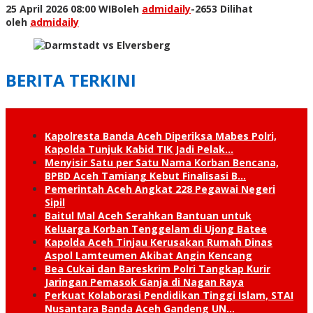
25 April 2026 08:00 WIB
oleh
admidaily
-
2653 Dilihat
oleh
admidaily
BERITA TERKINI
Kapolresta Banda Aceh Diperiksa Mabes Polri,
Kapolda Tunjuk Kabid TIK Jadi Pelak…
Menyisir Satu per Satu Nama Korban Bencana,
BPBD Aceh Tamiang Kebut Finalisasi B…
Pemerintah Aceh Angkat 228 Pegawai Negeri
Sipil
Baitul Mal Aceh Serahkan Bantuan untuk
Keluarga Korban Tenggelam di Ujong Batee
Kapolda Aceh Tinjau Kerusakan Rumah Dinas
Aspol Lamteumen Akibat Angin Kencang
Bea Cukai dan Bareskrim Polri Tangkap Kurir
Jaringan Pemasok Ganja di Nagan Raya
Perkuat Kolaborasi Pendidikan Tinggi Islam, STAI
Nusantara Banda Aceh Gandeng UN…