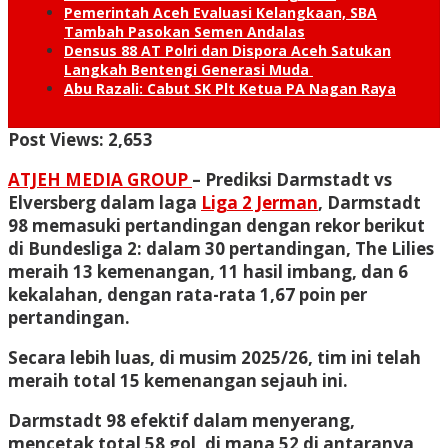
Pemerintah Aceh Evaluasi Kelangkaan, SBA
Tambah Pasokan Semen Andalas
Densus 88 AT Polri dan Dispora Aceh Satukan
Langkah Bentengi Generasi Muda
Abu Razali: Cabut SK Plt Ketua PA Nagan Raya
Post Views:
2,653
ATJEH MEDIA GROUP
– Prediksi Darmstadt vs
Elversberg dalam laga
Liga 2 Jerman
, Darmstadt
98 memasuki pertandingan dengan rekor berikut
di Bundesliga 2: dalam 30 pertandingan, The Lilies
meraih 13 kemenangan, 11 hasil imbang, dan 6
kekalahan, dengan rata-rata 1,67 poin per
pertandingan.
Secara lebih luas, di musim 2025/26, tim ini telah
meraih total 15 kemenangan sejauh ini.
Darmstadt 98 efektif dalam menyerang,
mencetak total 58 gol, di mana 52 di antaranya