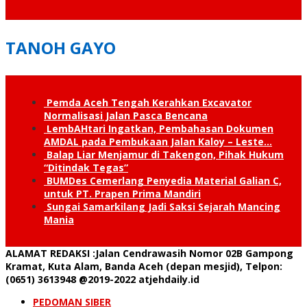
TANOH GAYO
Pemda Aceh Tengah Kerahkan Excavator
Normalisasi Jalan Pasca Bencana
LembAHtari Ingatkan, Pembahasan Dokumen
AMDAL pada Pembukaan Jalan Kaloy – Leste…
Balap Liar Menjamur di Takengon, Pihak Hukum
“Ditindak Tegas”
BUMDes Cemerlang Penyedia Material Galian C,
untuk PT. Prapen Prima Mandiri
Sungai Samarkilang Jadi Saksi Sejarah Mancing
Mania
ALAMAT REDAKSI
:Jalan Cendrawasih Nomor 02B Gampong
Kramat, Kuta Alam, Banda Aceh (depan mesjid), Telpon:
(0651) 3613948
@2019-2022 atjehdaily.id
PEDOMAN SIBER