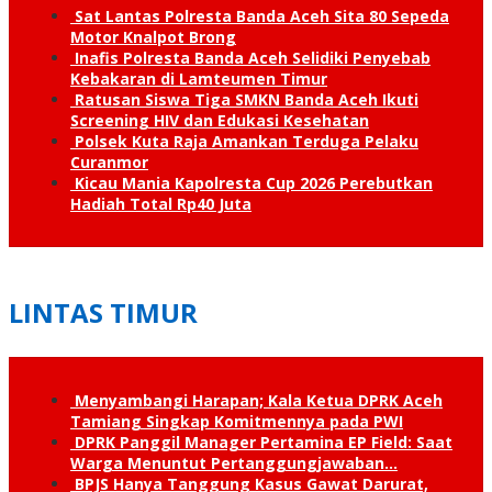
Sat Lantas Polresta Banda Aceh Sita 80 Sepeda
Motor Knalpot Brong
Inafis Polresta Banda Aceh Selidiki Penyebab
Kebakaran di Lamteumen Timur
Ratusan Siswa Tiga SMKN Banda Aceh Ikuti
Screening HIV dan Edukasi Kesehatan
Polsek Kuta Raja Amankan Terduga Pelaku
Curanmor
Kicau Mania Kapolresta Cup 2026 Perebutkan
Hadiah Total Rp40 Juta
LINTAS TIMUR
Menyambangi Harapan; Kala Ketua DPRK Aceh
Tamiang Singkap Komitmennya pada PWI
DPRK Panggil Manager Pertamina EP Field: Saat
Warga Menuntut Pertanggung­jawaban…
BPJS Hanya Tanggung Kasus Gawat Darurat,