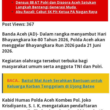
Densus 88 AT Polri dan Dispora Aceh Satukan
Langkah Bentengi Generasi Muda
Abu Razali: Cabut SK Plt Ketua PA Nagan Raya
Post Views:
367
Banda Aceh (AD)- D
alam rangka menyambut Hari
Bhayangkara ke-80 Tahun 2026, Polda Aceh akan
menggelar Bhayangkara Run 2026 pada 21 Juni
2026.
Kegiatan olahraga tersebut terbuka bagi
masyarakat umum serta anggota TNI dan Polri.
BACA..
Baitul Mal Aceh Serahkan Bantuan untuk
Keluarga Korban Tenggelam di Ujong Batee
Kabid Humas Polda Aceh Kombes Pol. Joko
Krisdiyanto, S. I. K, mengatakan pendaftaran