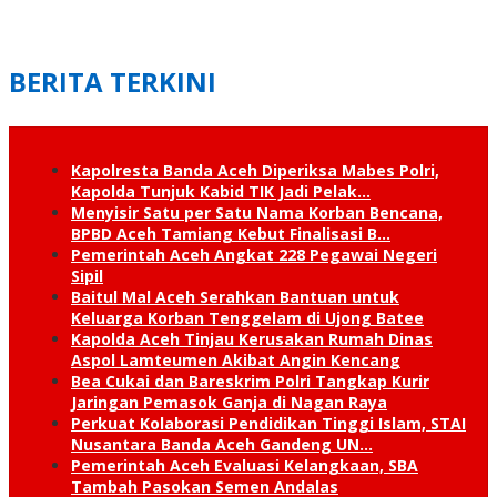
BERITA TERKINI
Kapolresta Banda Aceh Diperiksa Mabes Polri,
Kapolda Tunjuk Kabid TIK Jadi Pelak…
Menyisir Satu per Satu Nama Korban Bencana,
BPBD Aceh Tamiang Kebut Finalisasi B…
Pemerintah Aceh Angkat 228 Pegawai Negeri
Sipil
Baitul Mal Aceh Serahkan Bantuan untuk
Keluarga Korban Tenggelam di Ujong Batee
Kapolda Aceh Tinjau Kerusakan Rumah Dinas
Aspol Lamteumen Akibat Angin Kencang
Bea Cukai dan Bareskrim Polri Tangkap Kurir
Jaringan Pemasok Ganja di Nagan Raya
Perkuat Kolaborasi Pendidikan Tinggi Islam, STAI
Nusantara Banda Aceh Gandeng UN…
Pemerintah Aceh Evaluasi Kelangkaan, SBA
Tambah Pasokan Semen Andalas