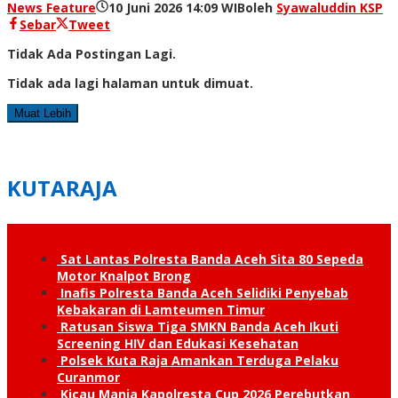
News Feature
10 Juni 2026 14:09 WIB
oleh
Syawaluddin KSP
Sebar
Tweet
Tidak Ada Postingan Lagi.
Tidak ada lagi halaman untuk dimuat.
Muat Lebih
KUTARAJA
Sat Lantas Polresta Banda Aceh Sita 80 Sepeda
Motor Knalpot Brong
Inafis Polresta Banda Aceh Selidiki Penyebab
Kebakaran di Lamteumen Timur
Ratusan Siswa Tiga SMKN Banda Aceh Ikuti
Screening HIV dan Edukasi Kesehatan
Polsek Kuta Raja Amankan Terduga Pelaku
Curanmor
Kicau Mania Kapolresta Cup 2026 Perebutkan