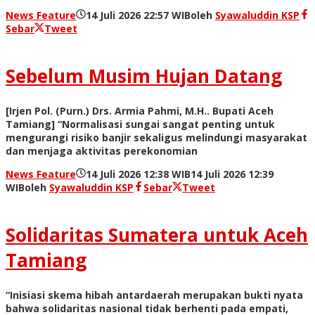
News Feature
14 Juli 2026 22:57 WIB
oleh
Syawaluddin KSP
Sebar
Tweet
Sebelum Musim Hujan Datang
[Irjen Pol. (Purn.) Drs. Armia Pahmi, M.H.. Bupati Aceh
Tamiang] “Normalisasi sungai sangat penting untuk
mengurangi risiko banjir sekaligus melindungi masyarakat
dan menjaga aktivitas perekonomian
News Feature
14 Juli 2026 12:38 WIB
14 Juli 2026 12:39
WIB
oleh
Syawaluddin KSP
Sebar
Tweet
Solidaritas Sumatera untuk Aceh
Tamiang
“Inisiasi skema hibah antardaerah merupakan bukti nyata
bahwa solidaritas nasional tidak berhenti pada empati,