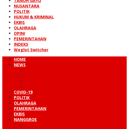
TANOH GAYO
NUSANTARA
POLITIK
HUKUM & KRIMINAL
EKBIS
OLAHRAGA
OPINI
PEMERINTAHAN
INDEKS
Weglot Switcher
HOME
NEWS
PERISTIWA
HUKUM & KRIMINAL
NUSANTARA
DUNIA
COVID-19
POLITIK
OLAHRAGA
PEMERINTAHAN
EKBIS
NANGGROE
LINTAS BARAT