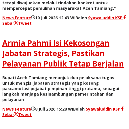
tetapi diwujudkan melalui tindakan konkret untuk
mempercepat pemulihan masyarakat Aceh Tamiang.”
News Feature
10 Juli 2026 12:43 WIB
oleh
Syawaluddin KSP
Sebar
Tweet
Armia Pahmi Isi Kekosongan
Jabatan Strategis, Pastikan
Pelayanan Publik Tetap Berjalan
Bupati Aceh Tamiang menunjuk dua pelaksana tugas
untuk mengisi jabatan strategis yang kosong
pascamutasi pejabat pimpinan tinggi pratama, sebagai
langkah menjaga kesinambungan pemerintahan dan
pelayanan
News Feature
8 Juli 2026 15:28 WIB
oleh
Syawaluddin KSP
Sebar
Tweet