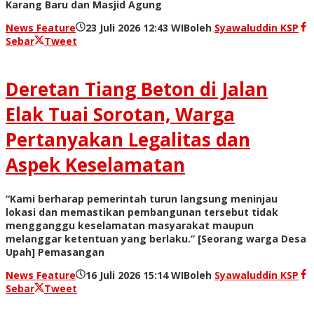
Karang Baru dan Masjid Agung
News Feature
23 Juli 2026 12:43 WIB
oleh
Syawaluddin KSP
Sebar
Tweet
Deretan Tiang Beton di Jalan
Elak Tuai Sorotan, Warga
Pertanyakan Legalitas dan
Aspek Keselamatan
“Kami berharap pemerintah turun langsung meninjau
lokasi dan memastikan pembangunan tersebut tidak
mengganggu keselamatan masyarakat maupun
melanggar ketentuan yang berlaku.” [Seorang warga Desa
Upah] Pemasangan
News Feature
16 Juli 2026 15:14 WIB
oleh
Syawaluddin KSP
Sebar
Tweet