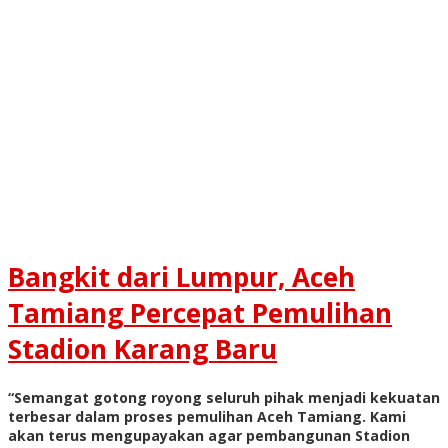
Bangkit dari Lumpur, Aceh
Tamiang Percepat Pemulihan
Stadion Karang Baru
“Semangat gotong royong seluruh pihak menjadi kekuatan
terbesar dalam proses pemulihan Aceh Tamiang. Kami
akan terus mengupayakan agar pembangunan Stadion