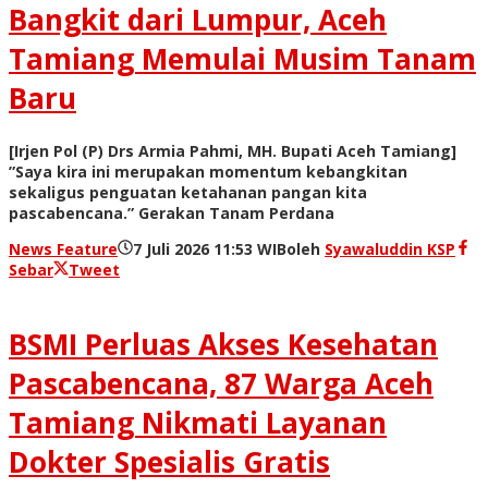
Bangkit dari Lumpur, Aceh
Tamiang Memulai Musim Tanam
Baru
[Irjen Pol (P) Drs Armia Pahmi, MH. Bupati Aceh Tamiang]
”Saya kira ini merupakan momentum kebangkitan
sekaligus penguatan ketahanan pangan kita
pascabencana.” Gerakan Tanam Perdana
News Feature
7 Juli 2026 11:53 WIB
oleh
Syawaluddin KSP
Sebar
Tweet
BSMI Perluas Akses Kesehatan
Pascabencana, 87 Warga Aceh
Tamiang Nikmati Layanan
Dokter Spesialis Gratis