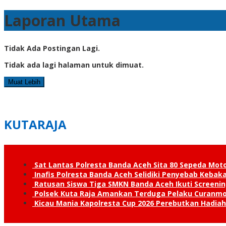
Laporan Utama
Tidak Ada Postingan Lagi.
Tidak ada lagi halaman untuk dimuat.
Muat Lebih
KUTARAJA
Sat Lantas Polresta Banda Aceh Sita 80 Sepeda Mot
Inafis Polresta Banda Aceh Selidiki Penyebab Keba
Ratusan Siswa Tiga SMKN Banda Aceh Ikuti Screenin
Polsek Kuta Raja Amankan Terduga Pelaku Curanmo
Kicau Mania Kapolresta Cup 2026 Perebutkan Hadiah