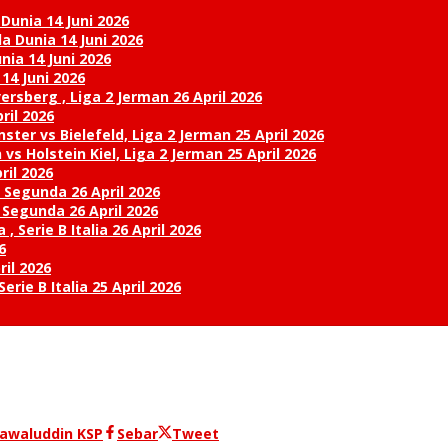
 Dunia 14 Juni 2026
la Dunia 14 Juni 2026
nia 14 Juni 2026
 14 Juni 2026
ersberg , Liga 2 Jerman 26 April 2026
ril 2026
ster vs Bielefeld, Liga 2 Jerman 25 April 2026
 vs Holstein Kiel, Liga 2 Jerman 25 April 2026
ril 2026
, Segunda 26 April 2026
 Segunda 26 April 2026
 Serie B Italia 26 April 2026
6
ril 2026
erie B Italia 25 April 2026
awaluddin KSP
Sebar
Tweet