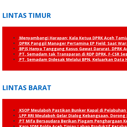
LINTAS TIMUR
Menyambangi Harapan; Kala Ketua DPRK Aceh Tami
DPRK Panggil Manager Pertamina EP Field: Saat W
BPJS Hanya Tanggung Kasus Gawat Darurat, DPRK A
PT. Semadam tak Transparan di RDP DPRK, F-CSR Se
PT. Semadam Didesak Melalui BPN, Keluarkan Data 
LINTAS BARAT
KSOP Meulaboh Pastikan Bunker Kapal di Pelabuhan
LPP RRI Meulaboh Gelar Dialog Kebangsaan, Dorong 
PT Mifa Bersaudara Berikan Piagam Penghargaan K
Karo SDM Polda Aceh Tinjau Lahan Produktif Ketaha