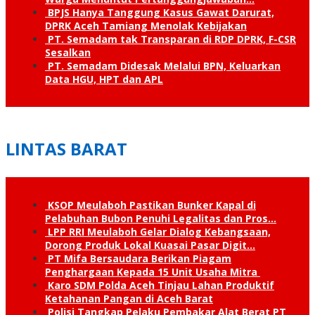
BPJS Hanya Tanggung Kasus Gawat Darurat,
DPRK Aceh Tamiang Menolak Kebijakan
PT. Semadam tak Transparan di RDP DPRK, F-CSR
Sesalkan
PT. Semadam Didesak Melalui BPN, Keluarkan
Data HGU, HPT dan APL
LINTAS BARAT
KSOP Meulaboh Pastikan Bunker Kapal di
Pelabuhan Bubon Penuhi Legalitas dan Pros…
LPP RRI Meulaboh Gelar Dialog Kebangsaan,
Dorong Produk Lokal Kuasai Pasar Digit…
PT Mifa Bersaudara Berikan Piagam
Penghargaan Kepada 15 Unit Usaha Mitra
Karo SDM Polda Aceh Tinjau Lahan Produktif
Ketahanan Pangan di Aceh Barat
Polisi Tangkap Pelaku Pembakar Alat Berat PT