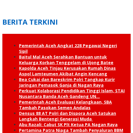
BERITA TERKINI
Pemerintah Aceh Angkat 228 Pegawai Negeri
Sipil
Baitul Mal Aceh Serahkan Bantuan untuk
Keluarga Korban Tenggelam di Ujong Batee
Kapolda Aceh Tinjau Kerusakan Rumah Dinas
Aspol Lamteumen Akibat Angin Kencang
Bea Cukai dan Bareskrim Polri Tangkap Kurir
Jaringan Pemasok Ganja di Nagan Raya
Perkuat Kolaborasi Pendidikan Tinggi Islam, STAI
Nusantara Banda Aceh Gandeng UN…
Pemerintah Aceh Evaluasi Kelangkaan, SBA
Tambah Pasokan Semen Andalas
Densus 88 AT Polri dan Dispora Aceh Satukan
Langkah Bentengi Generasi Muda
Abu Razali: Cabut SK Plt Ketua PA Nagan Raya
Pertamina Patra Niaga Tambah Penyaluran BBM