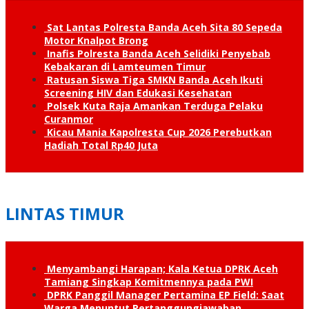
Sat Lantas Polresta Banda Aceh Sita 80 Sepeda
Motor Knalpot Brong
Inafis Polresta Banda Aceh Selidiki Penyebab
Kebakaran di Lamteumen Timur
Ratusan Siswa Tiga SMKN Banda Aceh Ikuti
Screening HIV dan Edukasi Kesehatan
Polsek Kuta Raja Amankan Terduga Pelaku
Curanmor
Kicau Mania Kapolresta Cup 2026 Perebutkan
Hadiah Total Rp40 Juta
LINTAS TIMUR
Menyambangi Harapan; Kala Ketua DPRK Aceh
Tamiang Singkap Komitmennya pada PWI
DPRK Panggil Manager Pertamina EP Field: Saat
Warga Menuntut Pertanggung­jawaban…