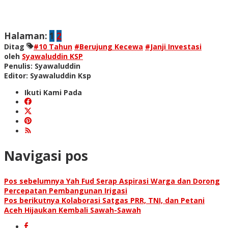
Halaman:
1
2
Ditag
#10 Tahun
#Berujung Kecewa
#Janji Investasi
oleh
Syawaluddin KSP
Penulis: Syawaluddin
Editor: Syawaluddin Ksp
Ikuti Kami Pada
Navigasi pos
Pos sebelumnya
Yah Fud Serap Aspirasi Warga dan Dorong
Percepatan Pembangunan Irigasi
Pos berikutnya
Kolaborasi Satgas PRR, TNI, dan Petani
Aceh Hijaukan Kembali Sawah-Sawah