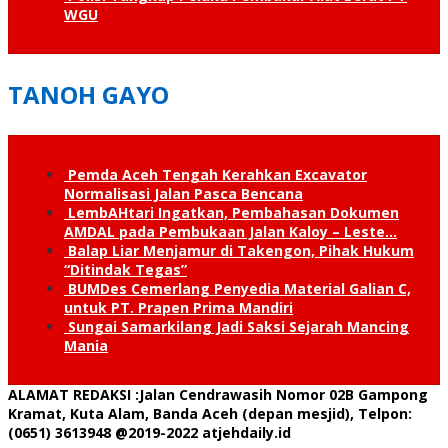
WGU
TANOH GAYO
Pemda Aceh Tengah Kerahkan Excavator
Normalisasi Jalan Pasca Bencana
LembAHtari Ingatkan, Pembahasan Dokumen
AMDAL pada Pembukaan Jalan Kaloy – Leste…
Balap Liar Menjamur di Takengon, Pihak Hukum
“Ditindak Tegas”
BUMDes Cemerlang Penyedia Material Galian C,
untuk PT. Prapen Prima Mandiri
Sungai Samarkilang Jadi Saksi Sejarah Mancing
Mania
ALAMAT REDAKSI
:Jalan Cendrawasih Nomor 02B Gampong
Kramat, Kuta Alam, Banda Aceh (depan mesjid), Telpon:
(0651) 3613948
@2019-2022 atjehdaily.id