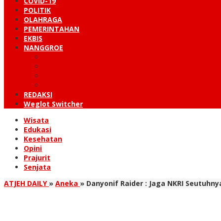
COVID-19
POLITIK
OLAHRAGA
PEMERINTAHAN
EKBIS
NANGGROE
LINTAS BARAT
KUTARAJA
LINTAS TIMUR
TANOH GAYO
REDAKSI
Weglot Switcher
Wisata
Edukasi
Kesehatan
Opini
Prajurit
Senjata
ATJEH DAILY
»
Aneka
»
Danyonif Raider : Jaga NKRI Seutuhny