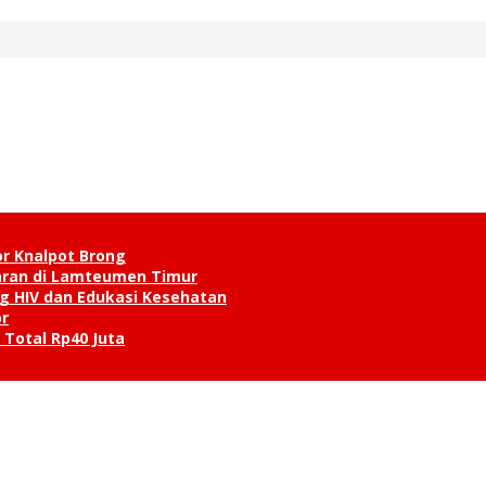
or Knalpot Brong
karan di Lamteumen Timur
g HIV dan Edukasi Kesehatan
r
 Total Rp40 Juta