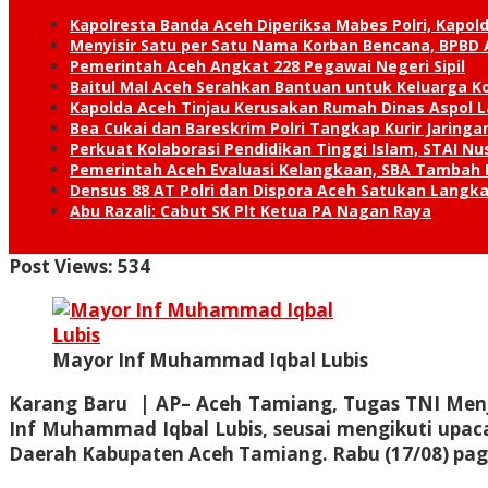
Kapolresta Banda Aceh Diperiksa Mabes Polri, Kapold
Menyisir Satu per Satu Nama Korban Bencana, BPBD 
Pemerintah Aceh Angkat 228 Pegawai Negeri Sipil
Baitul Mal Aceh Serahkan Bantuan untuk Keluarga K
Kapolda Aceh Tinjau Kerusakan Rumah Dinas Aspol
Bea Cukai dan Bareskrim Polri Tangkap Kurir Jaring
Perkuat Kolaborasi Pendidikan Tinggi Islam, STAI 
Pemerintah Aceh Evaluasi Kelangkaan, SBA Tambah
Densus 88 AT Polri dan Dispora Aceh Satukan Lang
Abu Razali: Cabut SK Plt Ketua PA Nagan Raya
Post Views:
534
Mayor Inf Muhammad Iqbal Lubis
Karang Baru | AP
– Aceh Tamiang, Tugas TNI Men
Inf Muhammad Iqbal Lubis, seusai mengikuti upaca
Daerah Kabupaten Aceh Tamiang. Rabu (17/08) pag