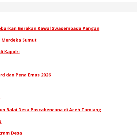
Kobarkan Gerakan Kawal Swasembada Pangan
i Merdeka Sumut
i Kapolri
ard dan Pena Emas 2026
6
gun Balai Desa Pascabencana di Aceh Tamiang
s
ogram Desa