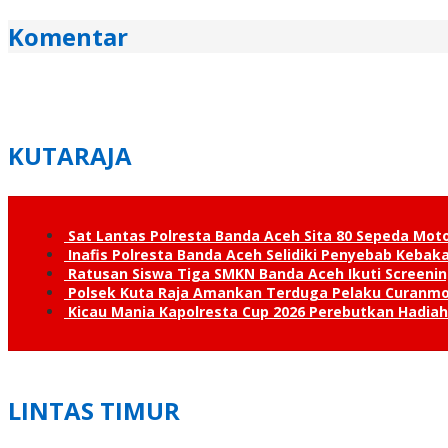
Komentar
KUTARAJA
Sat Lantas Polresta Banda Aceh Sita 80 Sepeda Mot
Inafis Polresta Banda Aceh Selidiki Penyebab Keba
Ratusan Siswa Tiga SMKN Banda Aceh Ikuti Screenin
Polsek Kuta Raja Amankan Terduga Pelaku Curanmo
Kicau Mania Kapolresta Cup 2026 Perebutkan Hadiah
LINTAS TIMUR