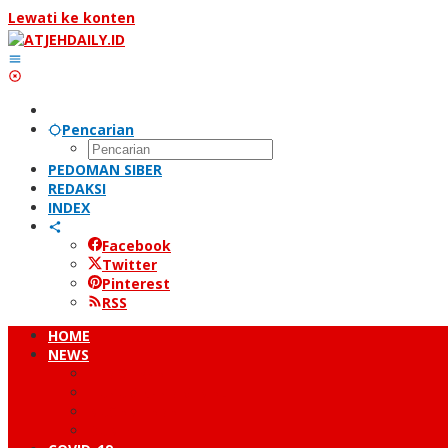
Lewati ke konten
Pencarian
PEDOMAN SIBER
REDAKSI
INDEX
Facebook
Twitter
Pinterest
RSS
HOME
NEWS
PERISTIWA
HUKUM & KRIMINAL
NUSANTARA
DUNIA