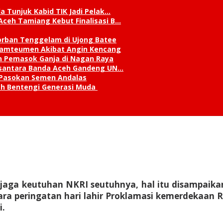
a Tunjuk Kabid TIK Jadi Pelak…
Aceh Tamiang Kebut Finalisasi B…
orban Tenggelam di Ujong Batee
 Lamteumen Akibat Angin Kencang
an Pemasok Ganja di Nagan Raya
Nusantara Banda Aceh Gandeng UN…
 Pasokan Semen Andalas
kah Bentengi Generasi Muda
jaga keutuhan NKRI seutuhnya, hal itu disampaika
ra peringatan hari lahir Proklamasi kemerdekaan 
i.