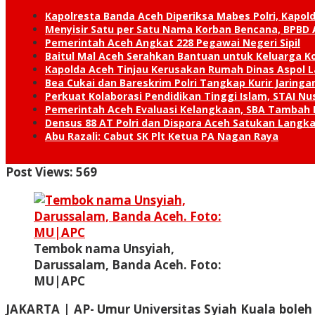
Kapolresta Banda Aceh Diperiksa Mabes Polri, Kapold
Menyisir Satu per Satu Nama Korban Bencana, BPBD 
Pemerintah Aceh Angkat 228 Pegawai Negeri Sipil
Baitul Mal Aceh Serahkan Bantuan untuk Keluarga K
Kapolda Aceh Tinjau Kerusakan Rumah Dinas Aspol
Bea Cukai dan Bareskrim Polri Tangkap Kurir Jaring
Perkuat Kolaborasi Pendidikan Tinggi Islam, STAI 
Pemerintah Aceh Evaluasi Kelangkaan, SBA Tambah
Densus 88 AT Polri dan Dispora Aceh Satukan Lang
Abu Razali: Cabut SK Plt Ketua PA Nagan Raya
Post Views:
569
Tembok nama Unsyiah,
Darussalam, Banda Aceh. Foto:
MU|APC
JAKARTA | AP-
Umur Universitas Syiah Kuala boleh