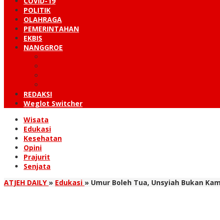
COVID-19
POLITIK
OLAHRAGA
PEMERINTAHAN
EKBIS
NANGGROE
LINTAS BARAT
KUTARAJA
LINTAS TIMUR
TANOH GAYO
REDAKSI
Weglot Switcher
Wisata
Edukasi
Kesehatan
Opini
Prajurit
Senjata
ATJEH DAILY
»
Edukasi
»
Umur Boleh Tua, Unsyiah Bukan Kamp