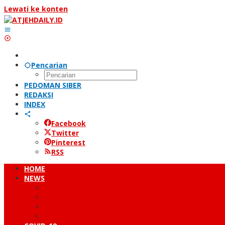
Lewati ke konten
Pencarian
PEDOMAN SIBER
REDAKSI
INDEX
Facebook
Twitter
Pinterest
RSS
HOME
NEWS
PERISTIWA
HUKUM & KRIMINAL
NUSANTARA
DUNIA