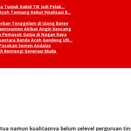
a Tunjuk Kabid TIK Jadi Pelak…
Aceh Tamiang Kebut Finalisasi B…
orban Tenggelam di Ujong Batee
 Lamteumen Akibat Angin Kencang
an Pemasok Ganja di Nagan Raya
Nusantara Banda Aceh Gandeng UN…
 Pasokan Semen Andalas
kah Bentengi Generasi Muda
 tua namun kualitasnya belum selevel perguruan tin