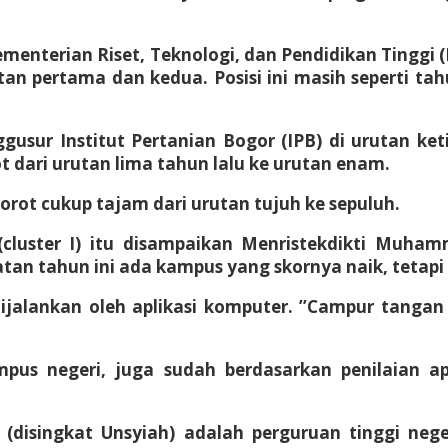
enterian Riset, Teknologi, dan Pendidikan Tinggi (K
an pertama dan kedua. Posisi ini masih seperti t
enggusur Institut Pertanian Bogor (IPB) di urutan k
t dari urutan lima tahun lalu ke urutan enam.
orot cukup tajam dari urutan tujuh ke sepuluh.
uster I) itu disampaikan Menristekdikti Muham
tan tahun ini ada kampus yang skornya naik, tetapi
ijalankan oleh aplikasi komputer. ’’Campur tang
us negeri, juga sudah berdasarkan penilaian ap
(disingkat Unsyiah) adalah perguruan tinggi nege