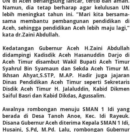
UN di Aceh berlangsung lancar, tertib dan aman.
Namun, dia tetap berharap agar kelulusan UN
lebih meningkat tahun ini. “Mari kita bersama-
sama membantu pembangunan pendidikan di
Aceh, sehingga pendidikan Aceh lebih maju lagi,”
kata dr.Zaini Abdullah.
Kedatangan Gubernur Aceh H.Zaini Abdullah
didampingi Kadisdik Aceh Hasanuddin Darjo di
Aceh Timur disambut Wakil Bupati Aceh Timur
Syahrul Bin Syamaun dan Sekda Aceh Timur M.
Ikhsan Ahyat,S.STP, M.AP. Hadir juga jajaran
Dinas Pendidikan Aceh Timur seperti Sekretaris
Disdik Aceh Timur H. Jalaluddin, Kabid Dikmen
Saiful Basri dan Kabid Dikdas, Agussalim.
Awalnya rombongan menuju SMAN 1 Idi yang
berada di Desa Tanoh Anoe, Kec. Idi Rayeuk.
Disana Gubernur Aceh diterima Kepala SMAN 1 Idi,
Husaini, S.Pd, M.Pd. Lalu, rombongan Gubernur