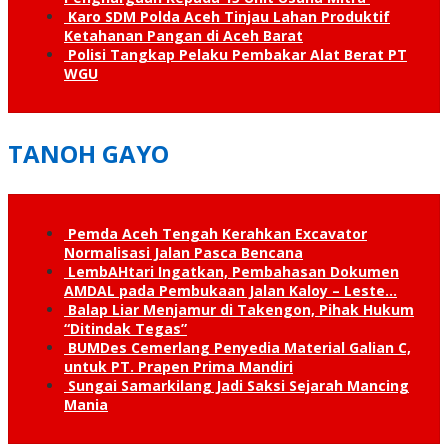
Karo SDM Polda Aceh Tinjau Lahan Produktif
Ketahanan Pangan di Aceh Barat
Polisi Tangkap Pelaku Pembakar Alat Berat PT
WGU
TANOH GAYO
Pemda Aceh Tengah Kerahkan Excavator
Normalisasi Jalan Pasca Bencana
LembAHtari Ingatkan, Pembahasan Dokumen
AMDAL pada Pembukaan Jalan Kaloy – Leste…
Balap Liar Menjamur di Takengon, Pihak Hukum
“Ditindak Tegas”
BUMDes Cemerlang Penyedia Material Galian C,
untuk PT. Prapen Prima Mandiri
Sungai Samarkilang Jadi Saksi Sejarah Mancing
Mania