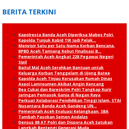
BERITA TERKINI
Kapolresta Banda Aceh Diperiksa Mabes Polri,
Kapolda Tunjuk Kabid TIK Jadi Pelak…
Menyisir Satu per Satu Nama Korban Bencana,
BPBD Aceh Tamiang Kebut Finalisasi B…
Pemerintah Aceh Angkat 228 Pegawai Negeri
Sipil
Baitul Mal Aceh Serahkan Bantuan untuk
Keluarga Korban Tenggelam di Ujong Batee
Kapolda Aceh Tinjau Kerusakan Rumah Dinas
Aspol Lamteumen Akibat Angin Kencang
Bea Cukai dan Bareskrim Polri Tangkap Kurir
Jaringan Pemasok Ganja di Nagan Raya
Perkuat Kolaborasi Pendidikan Tinggi Islam, STAI
Nusantara Banda Aceh Gandeng UN…
Pemerintah Aceh Evaluasi Kelangkaan, SBA
Tambah Pasokan Semen Andalas
Densus 88 AT Polri dan Dispora Aceh Satukan
Langkah Bentengi Generasi Muda