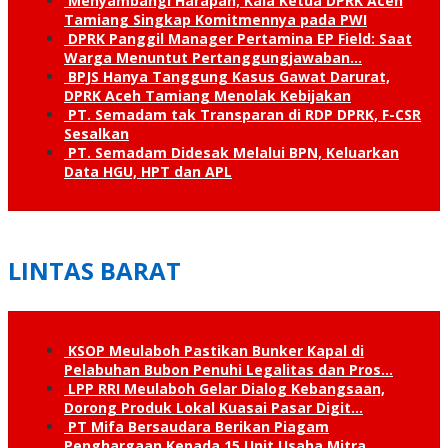
Menyambangi Harapan; Kala Ketua DPRK Aceh
Tamiang Singkap Komitmennya pada PWI
DPRK Panggil Manager Pertamina EP Field: Saat
Warga Menuntut Pertanggung­jawaban…
BPJS Hanya Tanggung Kasus Gawat Darurat,
DPRK Aceh Tamiang Menolak Kebijakan
PT. Semadam tak Transparan di RDP DPRK, F-CSR
Sesalkan
PT. Semadam Didesak Melalui BPN, Keluarkan
Data HGU, HPT dan APL
LINTAS BARAT
KSOP Meulaboh Pastikan Bunker Kapal di
Pelabuhan Bubon Penuhi Legalitas dan Pros…
LPP RRI Meulaboh Gelar Dialog Kebangsaan,
Dorong Produk Lokal Kuasai Pasar Digit…
PT Mifa Bersaudara Berikan Piagam
Penghargaan Kepada 15 Unit Usaha Mitra