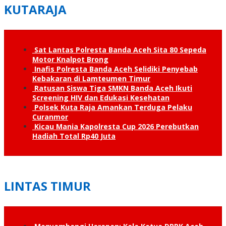
KUTARAJA
Sat Lantas Polresta Banda Aceh Sita 80 Sepeda
Motor Knalpot Brong
Inafis Polresta Banda Aceh Selidiki Penyebab
Kebakaran di Lamteumen Timur
Ratusan Siswa Tiga SMKN Banda Aceh Ikuti
Screening HIV dan Edukasi Kesehatan
Polsek Kuta Raja Amankan Terduga Pelaku
Curanmor
Kicau Mania Kapolresta Cup 2026 Perebutkan
Hadiah Total Rp40 Juta
LINTAS TIMUR