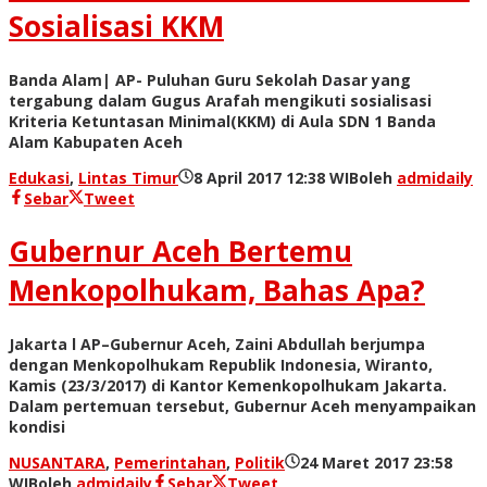
Sosialisasi KKM
Banda Alam| AP- Puluhan Guru Sekolah Dasar yang
tergabung dalam Gugus Arafah mengikuti sosialisasi
Kriteria Ketuntasan Minimal(KKM) di Aula SDN 1 Banda
Alam Kabupaten Aceh
Edukasi
,
Lintas Timur
8 April 2017 12:38 WIB
oleh
admidaily
Sebar
Tweet
Gubernur Aceh Bertemu
Menkopolhukam, Bahas Apa?
Jakarta l AP–Gubernur Aceh, Zaini Abdullah berjumpa
dengan Menkopolhukam Republik Indonesia, Wiranto,
Kamis (23/3/2017) di Kantor Kemenkopolhukam Jakarta.
Dalam pertemuan tersebut, Gubernur Aceh menyampaikan
kondisi
NUSANTARA
,
Pemerintahan
,
Politik
24 Maret 2017 23:58
WIB
oleh
admidaily
Sebar
Tweet