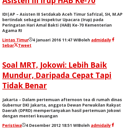
Asisten III Irup HAB Ke-70
IDI|AP – Asisten III Setdakab Aceh Timur Safrizal, SH, M.AP
bertindak sebagai Inspektur Upacara (Irup) pada
Peringatan Hari Amal Bakti (HAB) Ke-70 Kementerian
Agama RI
Lintas Timur
4 Januari 2016 11:47 WIB
oleh
admidaily
Sebar
Tweet
Soal MRT, Jokowi: Lebih Baik
Mundur, Daripada Cepat Tapi
Tidak Benar
Jakarta – Dalam pertemuan afternoon tea di rumah dinas
Gubernur DKI Jakarta, anggota Dewan Perwakilan Rakyat
Daerah (DPRD) mempertanyakan hasil pertemuan Jokowi
dengan menteri keuangan
Peristiwa
4 Desember 2012 18:51 WIB
oleh
admidaily