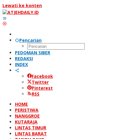
Lewati ke konten
Pencarian
PEDOMAN SIBER
REDAKSI
INDEX
Facebook
Twitter
Pinterest
RSS
HOME
PERISTIWA
NANGGROE
KUTARAJA
LINTAS TIMUR
LINTAS BARAT