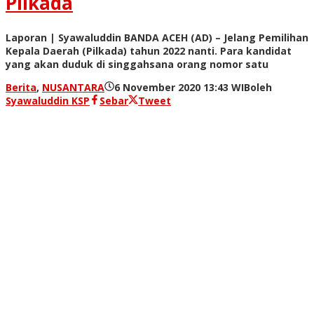
Pilkada
Laporan | Syawaluddin BANDA ACEH (AD) – Jelang Pemilihan
Kepala Daerah (Pilkada) tahun 2022 nanti. Para kandidat
yang akan duduk di singgahsana orang nomor satu
Berita
,
NUSANTARA
6 November 2020 13:43 WIB
oleh
Syawaluddin KSP
Sebar
Tweet