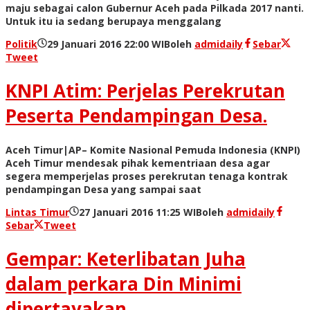
maju sebagai calon Gubernur Aceh pada Pilkada 2017 nanti.
Untuk itu ia sedang berupaya menggalang
Politik
29 Januari 2016 22:00 WIB
oleh
admidaily
Sebar
Tweet
KNPI Atim: Perjelas Perekrutan
Peserta Pendampingan Desa.
Aceh Timur|AP– Komite Nasional Pemuda Indonesia (KNPI)
Aceh Timur mendesak pihak kementriaan desa agar
segera memperjelas proses perekrutan tenaga kontrak
pendampingan Desa yang sampai saat
Lintas Timur
27 Januari 2016 11:25 WIB
oleh
admidaily
Sebar
Tweet
Gempar: Keterlibatan Juha
dalam perkara Din Minimi
dipertayakan