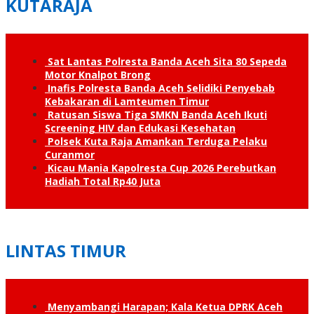
KUTARAJA
Sat Lantas Polresta Banda Aceh Sita 80 Sepeda
Motor Knalpot Brong
Inafis Polresta Banda Aceh Selidiki Penyebab
Kebakaran di Lamteumen Timur
Ratusan Siswa Tiga SMKN Banda Aceh Ikuti
Screening HIV dan Edukasi Kesehatan
Polsek Kuta Raja Amankan Terduga Pelaku
Curanmor
Kicau Mania Kapolresta Cup 2026 Perebutkan
Hadiah Total Rp40 Juta
LINTAS TIMUR
Menyambangi Harapan; Kala Ketua DPRK Aceh