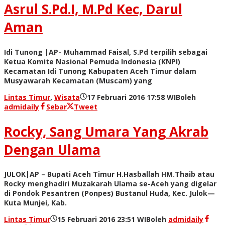
Asrul S.Pd.I, M.Pd Kec, Darul
Aman
Idi Tunong |AP- Muhammad Faisal, S.Pd terpilih sebagai
Ketua Komite Nasional Pemuda Indonesia (KNPI)
Kecamatan Idi Tunong Kabupaten Aceh Timur dalam
Musyawarah Kecamatan (Muscam) yang
Lintas Timur
,
Wisata
17 Februari 2016 17:58 WIB
oleh
admidaily
Sebar
Tweet
Rocky, Sang Umara Yang Akrab
Dengan Ulama
JULOK|AP – Bupati Aceh Timur H.Hasballah HM.Thaib atau
Rocky menghadiri Muzakarah Ulama se-Aceh yang digelar
di Pondok Pesantren (Ponpes) Bustanul Huda, Kec. Julok—
Kuta Munjei, Kab.
Lintas Timur
15 Februari 2016 23:51 WIB
oleh
admidaily