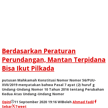
Berdasarkan Peraturan
Perundangan, Mantan Terpidana
Bisa Ikut Pilkada
putusan Mahkamah Konstitusi Nomor Nomor 56/PUU-
XVII/2019 menyatakan bahwa Pasal 7 ayat (2) huruf g
Undang-Undang Nomor 10 Tahun 2016 tentang Perubahan
Kedua Atas Undang-Undang Nomor
Opini
11 September 2020 19:16 WIB
oleh
Ahmad Fadil
Sebar
Tweet