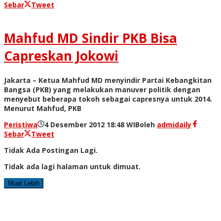
Sebar
Tweet
Mahfud MD Sindir PKB Bisa
Capreskan Jokowi
Jakarta – Ketua Mahfud MD menyindir Partai Kebangkitan
Bangsa (PKB) yang melakukan manuver politik dengan
menyebut beberapa tokoh sebagai capresnya untuk 2014.
Menurut Mahfud, PKB
Peristiwa
4 Desember 2012 18:48 WIB
oleh
admidaily
Sebar
Tweet
Tidak Ada Postingan Lagi.
Tidak ada lagi halaman untuk dimuat.
Muat Lebih