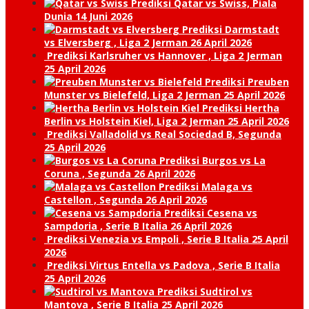
Prediksi Qatar vs Swiss, Piala
Dunia 14 Juni 2026
Prediksi Darmstadt
vs Elversberg , Liga 2 Jerman 26 April 2026
Prediksi Karlsruher vs Hannover , Liga 2 Jerman
25 April 2026
Prediksi Preuben
Munster vs Bielefeld, Liga 2 Jerman 25 April 2026
Prediksi Hertha
Berlin vs Holstein Kiel, Liga 2 Jerman 25 April 2026
Prediksi Valladolid vs Real Sociedad B, Segunda
25 April 2026
Prediksi Burgos vs La
Coruna , Segunda 26 April 2026
Prediksi Malaga vs
Castellon , Segunda 26 April 2026
Prediksi Cesena vs
Sampdoria , Serie B Italia 26 April 2026
Prediksi Venezia vs Empoli , Serie B Italia 25 April
2026
Prediksi Virtus Entella vs Padova , Serie B Italia
25 April 2026
Prediksi Sudtirol vs
Mantova , Serie B Italia 25 April 2026