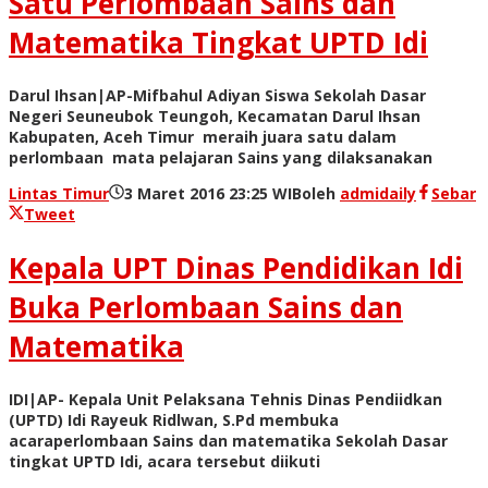
Satu Perlombaan Sains dan
Matematika Tingkat UPTD Idi
Darul Ihsan|AP-Mifbahul Adiyan Siswa Sekolah Dasar
Negeri Seuneubok Teungoh, Kecamatan Darul Ihsan
Kabupaten, Aceh Timur meraih juara satu dalam
perlombaan mata pelajaran Sains yang dilaksanakan
Lintas Timur
3 Maret 2016 23:25 WIB
oleh
admidaily
Sebar
Tweet
Kepala UPT Dinas Pendidikan Idi
Buka Perlombaan Sains dan
Matematika
IDI|AP- Kepala Unit Pelaksana Tehnis Dinas Pendiidkan
(UPTD) Idi Rayeuk Ridlwan, S.Pd membuka
acaraperlombaan Sains dan matematika Sekolah Dasar
tingkat UPTD Idi, acara tersebut diikuti