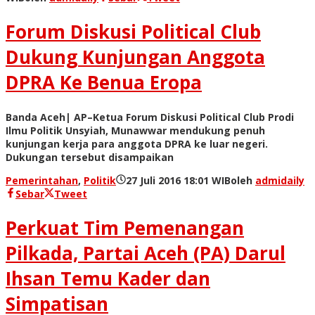
Forum Diskusi Political Club
Dukung Kunjungan Anggota
DPRA Ke Benua Eropa
Banda Aceh| AP–Ketua Forum Diskusi Political Club Prodi
Ilmu Politik Unsyiah, Munawwar mendukung penuh
kunjungan kerja para anggota DPRA ke luar negeri.
Dukungan tersebut disampaikan
Pemerintahan
,
Politik
27 Juli 2016 18:01 WIB
oleh
admidaily
Sebar
Tweet
Perkuat Tim Pemenangan
Pilkada, Partai Aceh (PA) Darul
Ihsan Temu Kader dan
Simpatisan