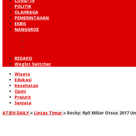
COVID-19
POLITIK
OLAHRAGA
PEMERINTAHAN
EKBIS
NANGGROE
LINTAS BARAT
KUTARAJA
LINTAS TIMUR
TANOH GAYO
REDAKSI
Weglot Switcher
Wisata
Edukasi
Kesehatan
Opini
Prajurit
Senjata
ATJEH DAILY
»
Lintas Timur
»
Rocky: Rp5 Miliar Otsus 2017 