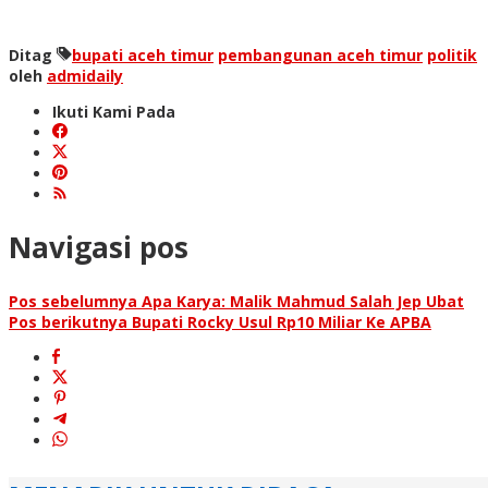
Ditag
bupati aceh timur
pembangunan aceh timur
politik
oleh
admidaily
Ikuti Kami Pada
Navigasi pos
Pos sebelumnya
Apa Karya: Malik Mahmud Salah Jep Ubat
Pos berikutnya
Bupati Rocky Usul Rp10 Miliar Ke APBA