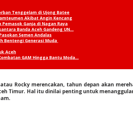
orban Tenggelam di Ujong Batee
 Lamteumen Akibat Angin Kencang
an Pemasok Ganja di Nagan Raya
Nusantara Banda Aceh Gandeng UN…
 Pasokan Semen Andalas
kah Bentengi Generasi Muda
uk Aceh
ks Kombatan GAM Hingga Bantu Moda…
b atau Rocky merencakan, tahun depan akan mere
h Timur. Hal itu dinilai penting untuk menanggula
nam.