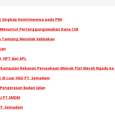
g Singkap Komitmennya pada PWI
a Menuntut Pertanggung­jawaban Dana CSR
h Tamiang Menolak Kebijakan
kan
U, HPT dan APL
Perkumpulan Rekanan Perusahaan Minyak Plat Merah Ngadu ke
t di Luar HGU PT. Semadam
 Pengerasan Badan Jalan
GU PT.SMDM
 PT. Semadam