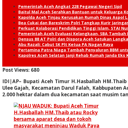
Pemerintah Aceh Angkat 228 Pegawai Negeri Sipil
Baitul Mal Aceh Serahkan Bantuan untuk Keluarga K
Kapolda Aceh Tinjau Kerusakan Rumah Dinas Aspol
Bea Cukai dan Bareskrim Polri Tangkap Kurir Jaring
Perkuat Kolaborasi Pendidikan Tinggi Islam, STAI 
Pemerintah Aceh Evaluasi Kelangkaan, SBA Tambah
Densus 88 AT Polri dan Dispora Aceh Satukan Lang
Abu Razali: Cabut SK Plt Ketua PA Nagan Raya
Pertamina Patra Niaga Tambah Penyaluran BBM unt
Kapolres Aceh Selatan Janji Rehab Rumah Janda E
Post Views:
680
IDI|AP– Bupati Aceh Timur H.Hasballah HM.Thai
Ulee Gajah, Kecamatan Darul Falah, Kabbupaten Ace
2.000 hektar dalam dua kecamatan saat musim ta