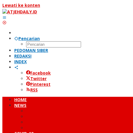
Lewati ke konten
Pencarian
PEDOMAN SIBER
REDAKSI
INDEX
Facebook
Twitter
Pinterest
RSS
HOME
NEWS
PERISTIWA
HUKUM & KRIMINAL
NUSANTARA
DUNIA