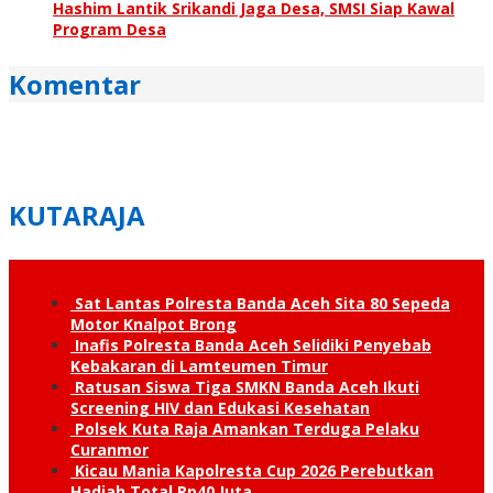
Hashim Lantik Srikandi Jaga Desa, SMSI Siap Kawal
Program Desa
Komentar
KUTARAJA
Sat Lantas Polresta Banda Aceh Sita 80 Sepeda
Motor Knalpot Brong
Inafis Polresta Banda Aceh Selidiki Penyebab
Kebakaran di Lamteumen Timur
Ratusan Siswa Tiga SMKN Banda Aceh Ikuti
Screening HIV dan Edukasi Kesehatan
Polsek Kuta Raja Amankan Terduga Pelaku
Curanmor
Kicau Mania Kapolresta Cup 2026 Perebutkan
Hadiah Total Rp40 Juta