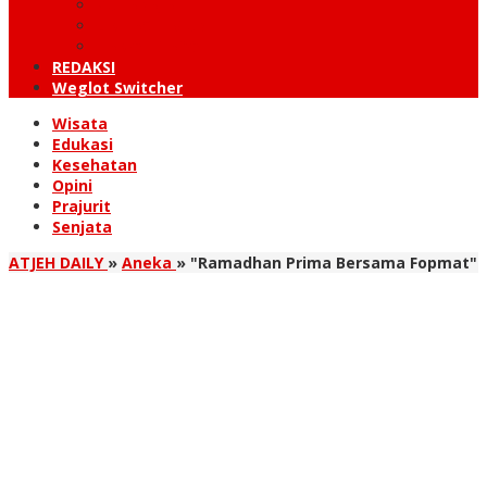
KUTARAJA
LINTAS TIMUR
TANOH GAYO
REDAKSI
Weglot Switcher
Wisata
Edukasi
Kesehatan
Opini
Prajurit
Senjata
ATJEH DAILY
»
Aneka
»
"Ramadhan Prima Bersama Fopmat"