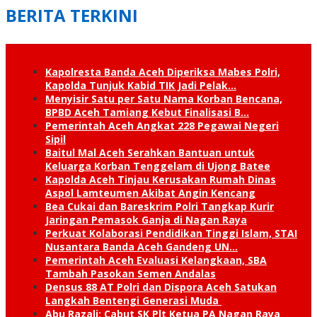
BERITA TERKINI
Kapolresta Banda Aceh Diperiksa Mabes Polri,
Kapolda Tunjuk Kabid TIK Jadi Pelak…
Menyisir Satu per Satu Nama Korban Bencana,
BPBD Aceh Tamiang Kebut Finalisasi B…
Pemerintah Aceh Angkat 228 Pegawai Negeri
Sipil
Baitul Mal Aceh Serahkan Bantuan untuk
Keluarga Korban Tenggelam di Ujong Batee
Kapolda Aceh Tinjau Kerusakan Rumah Dinas
Aspol Lamteumen Akibat Angin Kencang
Bea Cukai dan Bareskrim Polri Tangkap Kurir
Jaringan Pemasok Ganja di Nagan Raya
Perkuat Kolaborasi Pendidikan Tinggi Islam, STAI
Nusantara Banda Aceh Gandeng UN…
Pemerintah Aceh Evaluasi Kelangkaan, SBA
Tambah Pasokan Semen Andalas
Densus 88 AT Polri dan Dispora Aceh Satukan
Langkah Bentengi Generasi Muda
Abu Razali: Cabut SK Plt Ketua PA Nagan Raya