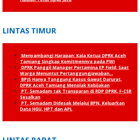
LINTAS TIMUR
Menyambangi Harapan; Kala Ketua DPRK Aceh
Tamiang Singkap Komitmennya pada PWI
DPRK Panggil Manager Pertamina EP Field: Saat
Warga Menuntut Pertanggung­jawaban…
BPJS Hanya Tanggung Kasus Gawat Darurat,
DPRK Aceh Tamiang Menolak Kebijakan
PT. Semadam tak Transparan di RDP DPRK, F-CSR
Sesalkan
PT. Semadam Didesak Melalui BPN, Keluarkan
Data HGU, HPT dan APL
LINTAS BARAT