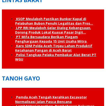
KSOP Meulaboh Pastikan Bunker Kapal di
Pelabuhan Bubon Penuhi Legalitas dan Pros…
LPP RRI Meulaboh Gelar Dialog Kebangsaan,
Dorong Produk Lokal Kuasai Pasar Digit…
PT Mifa Bersaudara Berikan Piagam
Penghargaan Kepada 15 Unit Usaha Mitra
Karo SDM Polda Aceh Tinjau Lahan Produktif
Ketahanan Pangan di Aceh Barat
Polisi Tangkap Pelaku Pembakar Alat Berat PT
WGU
TANOH GAYO
Pemda Aceh Tengah Kerahkan Excavator
Normalisasi Jalan Pasca Bencana