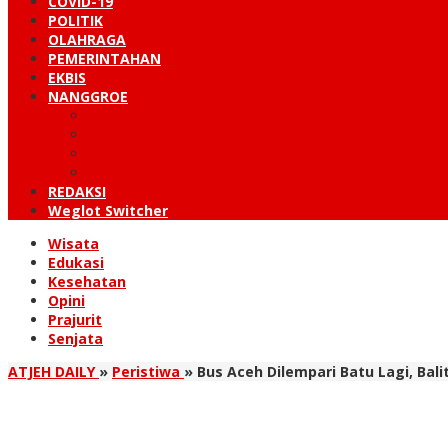
COVID-19
POLITIK
OLAHRAGA
PEMERINTAHAN
EKBIS
NANGGROE
LINTAS BARAT
KUTARAJA
LINTAS TIMUR
TANOH GAYO
REDAKSI
Weglot Switcher
Wisata
Edukasi
Kesehatan
Opini
Prajurit
Senjata
ATJEH DAILY
»
Peristiwa
»
Bus Aceh Dilempari Batu Lagi, Bali