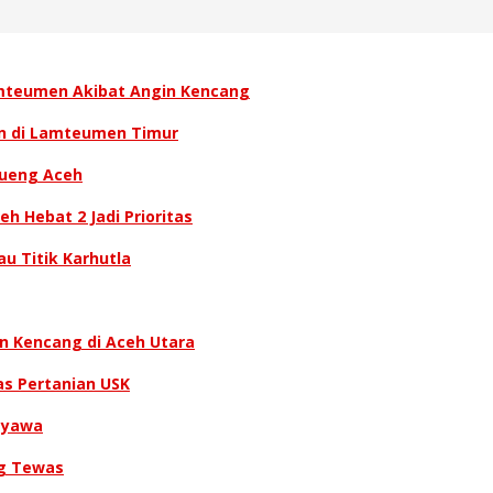
amteumen Akibat Angin Kencang
ran di Lamteumen Timur
rueng Aceh
 Hebat 2 Jadi Prior‎itas
u Titik Karhutla
n Kencang di Aceh Utara
as Pertanian USK
Nyawa
ng Tewas