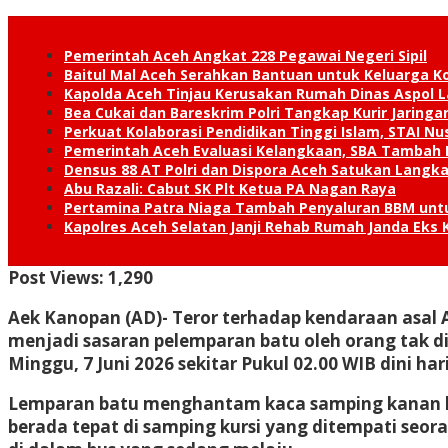
Pemerintah Aceh Angkat 228 Pegawai Negeri Sipil
Baitul Mal Aceh Serahkan Bantuan untuk Keluarga K
Kapolda Aceh Tinjau Kerusakan Rumah Dinas Aspol
Bea Cukai dan Bareskrim Polri Tangkap Kurir Jaring
Perkuat Kolaborasi Pendidikan Tinggi Islam, STAI 
Pemerintah Aceh Evaluasi Kelangkaan, SBA Tambah
Densus 88 AT Polri dan Dispora Aceh Satukan Lang
Abu Razali: Cabut SK Plt Ketua PA Nagan Raya
Pertamina Patra Niaga Tambah Penyaluran BBM unt
Kapolres Aceh Selatan Janji Rehab Rumah Janda E
Post Views:
1,290
Aek Kanopan (AD)- T
eror terhadap kendaraan asal A
menjadi sasaran pelemparan batu oleh orang tak 
Minggu, 7 Juni 2026 sekitar Pukul 02.00 WIB dini hari
Lemparan batu menghantam kaca samping kanan hi
berada tepat di samping kursi yang ditempati seo