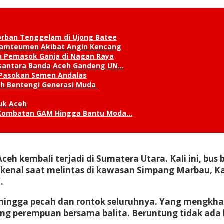
orban Tenggelam di Ujong Batee
 Lamteumen Akibat Angin Kencang
an Pemasok Ganja di Nagan Raya
Nusantara Banda Aceh Gandeng UN…
 Pasokan Semen Andalas
kah Bentengi Generasi Muda
uk Aceh
ks Kombatan GAM Hingga Bantu Moda…
ceh kembali terjadi di Sumatera Utara. Kali ini, bu
dikenal saat melintas di kawasan Simpang Marbau, 
.
ngga pecah dan rontok seluruhnya. Yang mengkhaw
rang perempuan bersama balita. Beruntung tidak ada