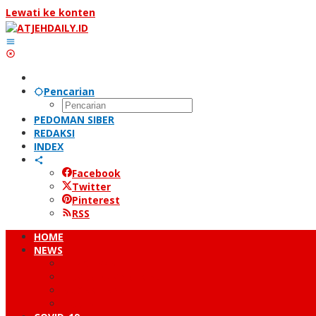
Lewati ke konten
Pencarian
PEDOMAN SIBER
REDAKSI
INDEX
Facebook
Twitter
Pinterest
RSS
HOME
NEWS
PERISTIWA
HUKUM & KRIMINAL
NUSANTARA
DUNIA