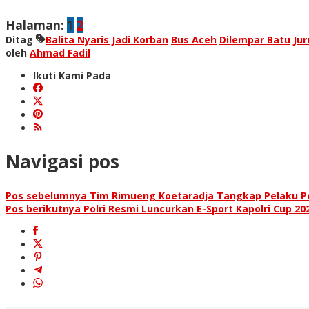
Halaman:
1
2
Ditag
Balita Nyaris Jadi Korban
Bus Aceh
Dilempar Batu
Ju
oleh
Ahmad Fadil
Ikuti Kami Pada
Navigasi pos
Pos sebelumnya
Tim Rimueng Koetaradja Tangkap Pelaku P
Pos berikutnya
Polri Resmi Luncurkan E-Sport Kapolri Cup 20