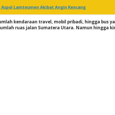
s Aspol Lamteumen Akibat Angin Kencang
jumlah kendaraan travel, mobil pribadi, hingga bu
umlah ruas jalan Sumatera Utara. Namun hingga kini