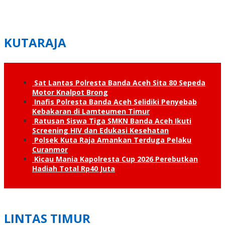
KUTARAJA
Sat Lantas Polresta Banda Aceh Sita 80 Sepeda
Motor Knalpot Brong
Inafis Polresta Banda Aceh Selidiki Penyebab
Kebakaran di Lamteumen Timur
Ratusan Siswa Tiga SMKN Banda Aceh Ikuti
Screening HIV dan Edukasi Kesehatan
Polsek Kuta Raja Amankan Terduga Pelaku
Curanmor
Kicau Mania Kapolresta Cup 2026 Perebutkan
Hadiah Total Rp40 Juta
LINTAS TIMUR