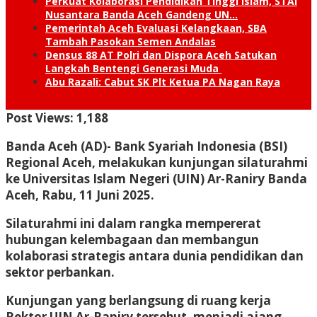
Perkuat Kolaborasi Pendidikan Tinggi Islam, STAI
Nusantara Banda Aceh Gandeng UN…
Pemerintah Aceh Evaluasi Kelangkaan, SBA
Tambah Pasokan Semen Andalas
Densus 88 AT Polri dan Dispora Aceh Satukan
Langkah Bentengi Generasi Muda
Abu Razali: Cabut SK Plt Ketua PA Nagan Raya
Post Views:
1,188
Banda Aceh (AD)- B
ank Syariah Indonesia (BSI)
Regional Aceh, melakukan kunjungan silaturahmi
ke Universitas Islam Negeri (UIN) Ar-Raniry Banda
Aceh, Rabu, 11 Juni 2025.
Silaturahmi ini dalam rangka mempererat
hubungan kelembagaan dan membangun
kolaborasi strategis antara dunia pendidikan dan
sektor perbankan.
Kunjungan yang berlangsung di ruang kerja
Rektor UIN Ar-Raniry tersebut, menjadi ajang