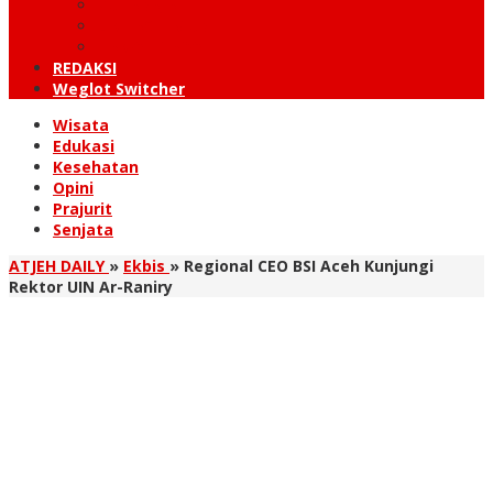
KUTARAJA
LINTAS TIMUR
TANOH GAYO
REDAKSI
Weglot Switcher
Wisata
Edukasi
Kesehatan
Opini
Prajurit
Senjata
ATJEH DAILY
»
Ekbis
»
Regional CEO BSI Aceh Kunjungi
Rektor UIN Ar-Raniry