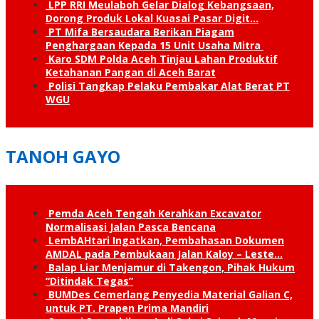
LPP RRI Meulaboh Gelar Dialog Kebangsaan,
Dorong Produk Lokal Kuasai Pasar Digit…
PT Mifa Bersaudara Berikan Piagam
Penghargaan Kepada 15 Unit Usaha Mitra
Karo SDM Polda Aceh Tinjau Lahan Produktif
Ketahanan Pangan di Aceh Barat
Polisi Tangkap Pelaku Pembakar Alat Berat PT
WGU
TANOH GAYO
Pemda Aceh Tengah Kerahkan Excavator
Normalisasi Jalan Pasca Bencana
LembAHtari Ingatkan, Pembahasan Dokumen
AMDAL pada Pembukaan Jalan Kaloy – Leste…
Balap Liar Menjamur di Takengon, Pihak Hukum
“Ditindak Tegas”
BUMDes Cemerlang Penyedia Material Galian C,
untuk PT. Prapen Prima Mandiri