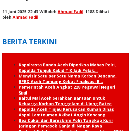
11 Juni 2025 22:43 WIB
oleh
Ahmad Fadil
-
1188 Dilihat
oleh
Ahmad Fadil
BERITA TERKINI
Kapolresta Banda Aceh Diperiksa Mabes Polri,
Kapolda Tunjuk Kabid TIK Jadi Pelak…
Menyisir Satu per Satu Nama Korban Bencana,
BPBD Aceh Tamiang Kebut Finalisasi B…
Pemerintah Aceh Angkat 228 Pegawai Negeri
Sipil
Baitul Mal Aceh Serahkan Bantuan untuk
Keluarga Korban Tenggelam di Ujong Batee
Kapolda Aceh Tinjau Kerusakan Rumah Dinas
Aspol Lamteumen Akibat Angin Kencang
Bea Cukai dan Bareskrim Polri Tangkap Kurir
Jaringan Pemasok Ganja di Nagan Raya