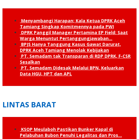
Menyambangi Harapan; Kala Ketua DPRK Aceh
Tamiang Singkap Komitmennya pada PWI
DPRK Panggil Manager Pertamina EP Field: Saat
Warga Menuntut Pertanggung­jawaban…
BPJS Hanya Tanggung Kasus Gawat Darurat,
DPRK Aceh Tamiang Menolak Kebijakan
PT. Semadam tak Transparan di RDP DPRK, F-CSR
Sesalkan
PT. Semadam Didesak Melalui BPN, Keluarkan
Data HGU, HPT dan APL
LINTAS BARAT
KSOP Meulaboh Pastikan Bunker Kapal di
Pelabuhan Bubon Penuhi Legalitas dan Pros…