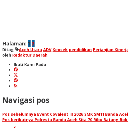
Halaman:
1
2
Ditag
Aceh Utara
ADV
Kepsek
pendidikan
Perjanjian Kinerj
oleh
Redaktur Daerah
Ikuti Kami Pada
Navigasi pos
Pos sebelumnya
Event Covalent III 2026 SMK SMTI Banda Ace
Pos berikutnya
Polresta Banda Aceh Sita 70 Ribu Batang Rok