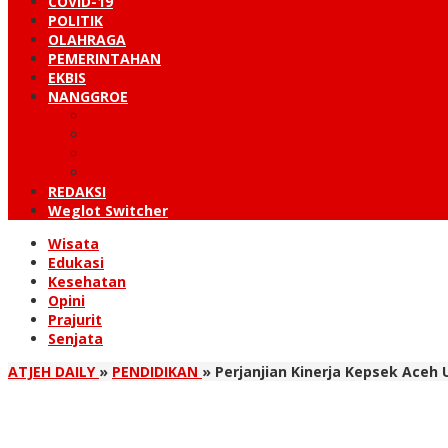
COVID-19
POLITIK
OLAHRAGA
PEMERINTAHAN
EKBIS
NANGGROE
LINTAS BARAT
KUTARAJA
LINTAS TIMUR
TANOH GAYO
REDAKSI
Weglot Switcher
Wisata
Edukasi
Kesehatan
Opini
Prajurit
Senjata
ATJEH DAILY
»
PENDIDIKAN
»
Perjanjian Kinerja Kepsek Aceh