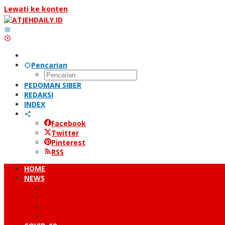
Lewati ke konten
Pencarian
PEDOMAN SIBER
REDAKSI
INDEX
Facebook
Twitter
Pinterest
RSS
HOME
NEWS
PERISTIWA
HUKUM & KRIMINAL
NUSANTARA
DUNIA