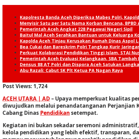
Kapolresta Banda Aceh Diperiksa Mabes Polri, Kapold
Menyisir Satu per Satu Nama Korban Bencana, BPBD 
Pemerintah Aceh Angkat 228 Pegawai Negeri Sipil
Baitul Mal Aceh Serahkan Bantuan untuk Keluarga K
Kapolda Aceh Tinjau Kerusakan Rumah Dinas Aspol
Bea Cukai dan Bareskrim Polri Tangkap Kurir Jaring
Perkuat Kolaborasi Pendidikan Tinggi Islam, STAI 
Pemerintah Aceh Evaluasi Kelangkaan, SBA Tambah
Densus 88 AT Polri dan Dispora Aceh Satukan Lang
Abu Razali: Cabut SK Plt Ketua PA Nagan Raya
Post Views:
1,724
ACEH UTARA | AD
– Upaya memperkuat kualitas pend
diwujudkan melalui penandatanganan Perjanjian Kin
Cabang Dinas
Pendidikan
setempat.
Kegiatan ini bukan sekadar seremoni administra
kelola pendidikan yang lebih efektif, transparan, d