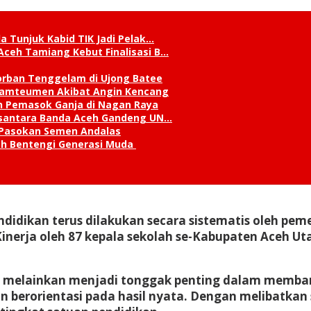
a Tunjuk Kabid TIK Jadi Pelak…
Aceh Tamiang Kebut Finalisasi B…
orban Tenggelam di Ujong Batee
 Lamteumen Akibat Angin Kencang
an Pemasok Ganja di Nagan Raya
Nusantara Banda Aceh Gandeng UN…
 Pasokan Semen Andalas
kah Bentengi Generasi Muda
idikan terus dilakukan secara sistematis oleh pemer
erja oleh 87 kepala sekolah se-Kabupaten Aceh Utar
tif, melainkan menjadi tonggak penting dalam me
an berorientasi pada hasil nyata. Dengan melibatkan 