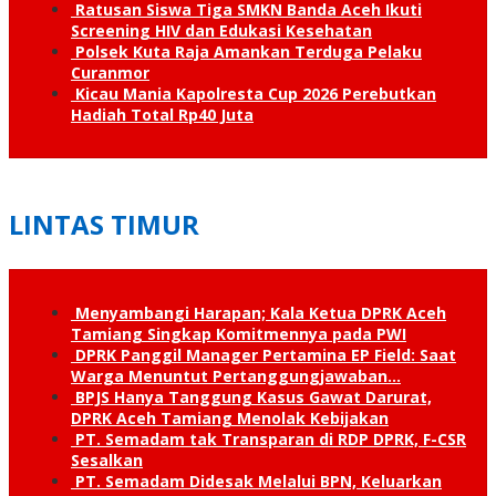
Ratusan Siswa Tiga SMKN Banda Aceh Ikuti
Screening HIV dan Edukasi Kesehatan
Polsek Kuta Raja Amankan Terduga Pelaku
Curanmor
Kicau Mania Kapolresta Cup 2026 Perebutkan
Hadiah Total Rp40 Juta
LINTAS TIMUR
Menyambangi Harapan; Kala Ketua DPRK Aceh
Tamiang Singkap Komitmennya pada PWI
DPRK Panggil Manager Pertamina EP Field: Saat
Warga Menuntut Pertanggung­jawaban…
BPJS Hanya Tanggung Kasus Gawat Darurat,
DPRK Aceh Tamiang Menolak Kebijakan
PT. Semadam tak Transparan di RDP DPRK, F-CSR
Sesalkan
PT. Semadam Didesak Melalui BPN, Keluarkan