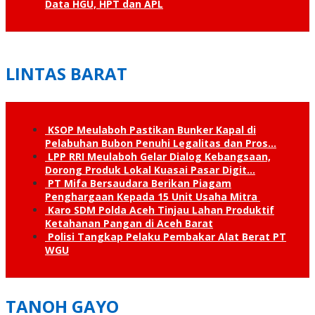
Data HGU, HPT dan APL
LINTAS BARAT
KSOP Meulaboh Pastikan Bunker Kapal di
Pelabuhan Bubon Penuhi Legalitas dan Pros…
LPP RRI Meulaboh Gelar Dialog Kebangsaan,
Dorong Produk Lokal Kuasai Pasar Digit…
PT Mifa Bersaudara Berikan Piagam
Penghargaan Kepada 15 Unit Usaha Mitra
Karo SDM Polda Aceh Tinjau Lahan Produktif
Ketahanan Pangan di Aceh Barat
Polisi Tangkap Pelaku Pembakar Alat Berat PT
WGU
TANOH GAYO