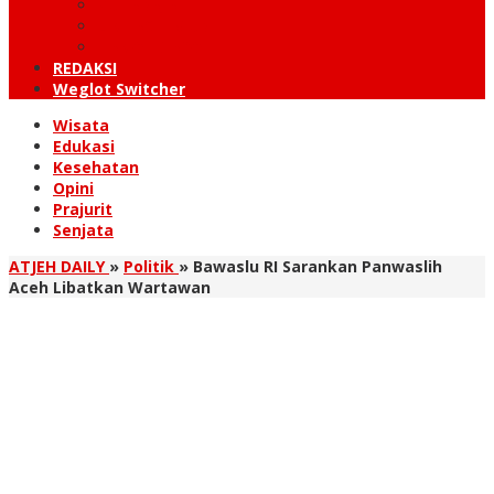
KUTARAJA
LINTAS TIMUR
TANOH GAYO
REDAKSI
Weglot Switcher
Wisata
Edukasi
Kesehatan
Opini
Prajurit
Senjata
ATJEH DAILY
»
Politik
»
Bawaslu RI Sarankan Panwaslih
Aceh Libatkan Wartawan