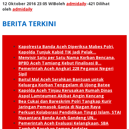
12 Oktober 2016 23:05 WIB
oleh
admidaily
-
421 Dilihat
oleh
admidaily
BERITA TERKINI
Kapolresta Banda Aceh Diperiksa Mabes Polri,
Kapolda Tunjuk Kabid TIK Jadi Pelak…
Menyisir Satu per Satu Nama Korban Bencana,
BPBD Aceh Tamiang Kebut Finalisasi B…
Pemerintah Aceh Angkat 228 Pegawai Negeri
Sipil
Baitul Mal Aceh Serahkan Bantuan untuk
Keluarga Korban Tenggelam di Ujong Batee
Kapolda Aceh Tinjau Kerusakan Rumah Dinas
Aspol Lamteumen Akibat Angin Kencang
Bea Cukai dan Bareskrim Polri Tangkap Kurir
Jaringan Pemasok Ganja di Nagan Raya
Perkuat Kolaborasi Pendidikan Tinggi Islam, STAI
Nusantara Banda Aceh Gandeng UN…
Pemerintah Aceh Evaluasi Kelangkaan, SBA
Tambah Pasokan Semen Andalas