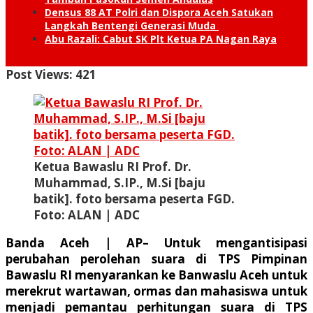
Densus 88 AT Polri dan Dispora Aceh Satukan
Langkah Bentengi Generasi Muda
Abu Razali: Cabut SK Plt Ketua PA Nagan Raya
Post Views:
421
Ketua Bawaslu RI Prof. Dr.
Muhammad, S.IP., M.Si [baju
batik]. foto bersama peserta FGD.
Foto: ALAN | ADC
Banda Aceh | AP
– Untuk mengantisipasi
perubahan perolehan suara di TPS Pimpinan
Bawaslu RI menyarankan ke Banwaslu Aceh untuk
merekrut wartawan, ormas dan mahasiswa untuk
menjadi pemantau perhitungan suara di TPS