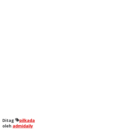
Ditag
pilkada
oleh
admidaily