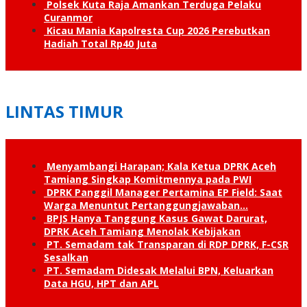
Polsek Kuta Raja Amankan Terduga Pelaku
Curanmor
Kicau Mania Kapolresta Cup 2026 Perebutkan
Hadiah Total Rp40 Juta
LINTAS TIMUR
Menyambangi Harapan; Kala Ketua DPRK Aceh
Tamiang Singkap Komitmennya pada PWI
DPRK Panggil Manager Pertamina EP Field: Saat
Warga Menuntut Pertanggung­jawaban…
BPJS Hanya Tanggung Kasus Gawat Darurat,
DPRK Aceh Tamiang Menolak Kebijakan
PT. Semadam tak Transparan di RDP DPRK, F-CSR
Sesalkan
PT. Semadam Didesak Melalui BPN, Keluarkan
Data HGU, HPT dan APL