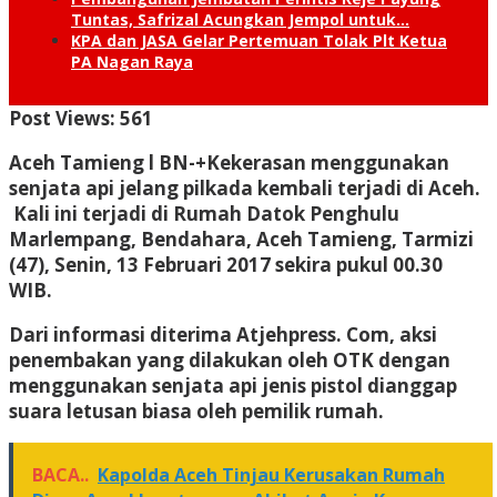
Tuntas, Safrizal Acungkan Jempol untuk…
KPA dan JASA Gelar Pertemuan Tolak Plt Ketua
PA Nagan Raya
Post Views:
561
Aceh Tamieng l BN
-+Kekerasan menggunakan
senjata api jelang pilkada kembali terjadi di Aceh.
Kali ini terjadi di Rumah Datok Penghulu
Marlempang, Bendahara, Aceh Tamieng, Tarmizi
(47), Senin, 13 Februari 2017 sekira pukul 00.30
WIB.
Dari informasi diterima Atjehpress. Com, aksi
penembakan yang dilakukan oleh OTK dengan
menggunakan senjata api jenis pistol dianggap
suara letusan biasa oleh pemilik rumah.
BACA..
Kapolda Aceh Tinjau Kerusakan Rumah