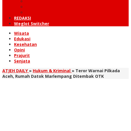
KUTARAJA
LINTAS TIMUR
TANOH GAYO
REDAKSI
Weglot Switcher
Wisata
Edukasi
Kesehatan
Opini
Prajurit
Senjata
ATJEH DAILY
»
Hukum & Kriminal
»
Teror Warnai Pilkada
Aceh, Rumah Datok Marlempang Ditembak OTK