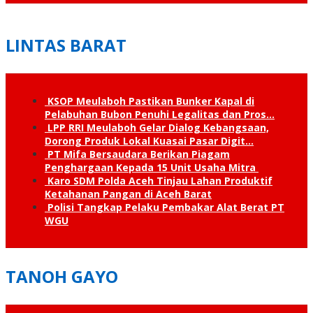
LINTAS BARAT
KSOP Meulaboh Pastikan Bunker Kapal di
Pelabuhan Bubon Penuhi Legalitas dan Pros…
LPP RRI Meulaboh Gelar Dialog Kebangsaan,
Dorong Produk Lokal Kuasai Pasar Digit…
PT Mifa Bersaudara Berikan Piagam
Penghargaan Kepada 15 Unit Usaha Mitra
Karo SDM Polda Aceh Tinjau Lahan Produktif
Ketahanan Pangan di Aceh Barat
Polisi Tangkap Pelaku Pembakar Alat Berat PT
WGU
TANOH GAYO