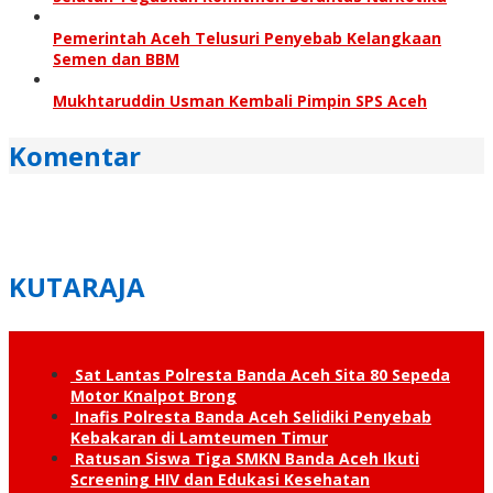
Pemerintah Aceh Telusuri Penyebab Kelangkaan
Semen dan BBM
Mukhtaruddin Usman Kembali Pimpin SPS Aceh
Komentar
KUTARAJA
Sat Lantas Polresta Banda Aceh Sita 80 Sepeda
Motor Knalpot Brong
Inafis Polresta Banda Aceh Selidiki Penyebab
Kebakaran di Lamteumen Timur
Ratusan Siswa Tiga SMKN Banda Aceh Ikuti
Screening HIV dan Edukasi Kesehatan