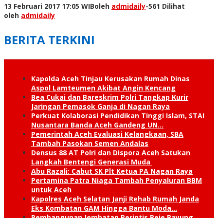
13 Februari 2017 17:05 WIB
oleh
admidaily
-
561 Dilihat
oleh
admidaily
BERITA TERKINI
Kapolda Aceh Tinjau Kerusakan Rumah Dinas
Aspol Lamteumen Akibat Angin Kencang
Bea Cukai dan Bareskrim Polri Tangkap Kurir
Jaringan Pemasok Ganja di Nagan Raya
Perkuat Kolaborasi Pendidikan Tinggi Islam, STAI
Nusantara Banda Aceh Gandeng UN…
Pemerintah Aceh Evaluasi Kelangkaan, SBA
Tambah Pasokan Semen Andalas
Densus 88 AT Polri dan Dispora Aceh Satukan
Langkah Bentengi Generasi Muda
Abu Razali: Cabut SK Plt Ketua PA Nagan Raya
Pertamina Patra Niaga Tambah Penyaluran BBM
untuk Aceh
Kapolres Aceh Selatan Janji Rehab Rumah Janda
Eks Kombatan GAM Hingga Bantu Moda…
Pembangunan Jembatan Perintis Reje Payung