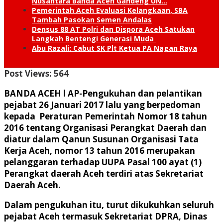
Nusantara Banda Aceh Gandeng UN…
Pemerintah Aceh Evaluasi Kelangkaan, SBA
Tambah Pasokan Semen Andalas
Densus 88 AT Polri dan Dispora Aceh Satukan
Langkah Bentengi Generasi Muda
Abu Razali: Cabut SK Plt Ketua PA Nagan Raya
Post Views:
564
BANDA ACEH l AP-Pengukuhan dan pelantikan
pejabat 26 Januari 2017 lalu yang berpedoman
kepada Peraturan Pemerintah Nomor 18 tahun
2016 tentang Organisasi Perangkat Daerah dan
diatur dalam Qanun Susunan Organisasi Tata
Kerja Aceh, nomor 13 tahun 2016 merupakan
pelanggaran terhadap UUPA Pasal 100 ayat (1)
Perangkat daerah Aceh terdiri atas Sekretariat
Daerah Aceh.
Dalam pengukuhan itu, turut dikukuhkan seluruh
pejabat Aceh termasuk Sekretariat DPRA, Dinas