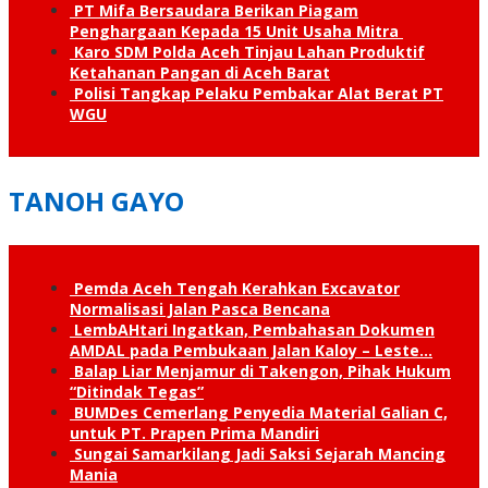
PT Mifa Bersaudara Berikan Piagam
Penghargaan Kepada 15 Unit Usaha Mitra
Karo SDM Polda Aceh Tinjau Lahan Produktif
Ketahanan Pangan di Aceh Barat
Polisi Tangkap Pelaku Pembakar Alat Berat PT
WGU
TANOH GAYO
Pemda Aceh Tengah Kerahkan Excavator
Normalisasi Jalan Pasca Bencana
LembAHtari Ingatkan, Pembahasan Dokumen
AMDAL pada Pembukaan Jalan Kaloy – Leste…
Balap Liar Menjamur di Takengon, Pihak Hukum
“Ditindak Tegas”
BUMDes Cemerlang Penyedia Material Galian C,
untuk PT. Prapen Prima Mandiri
Sungai Samarkilang Jadi Saksi Sejarah Mancing
Mania