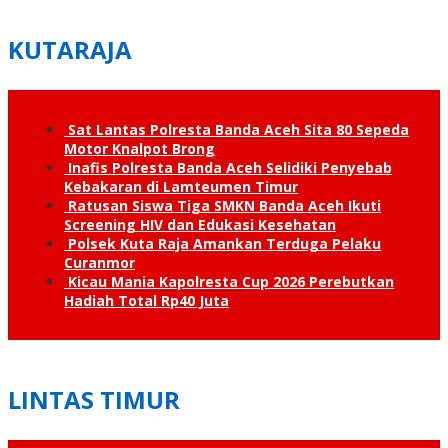
KUTARAJA
Sat Lantas Polresta Banda Aceh Sita 80 Sepeda
Motor Knalpot Brong
Inafis Polresta Banda Aceh Selidiki Penyebab
Kebakaran di Lamteumen Timur
Ratusan Siswa Tiga SMKN Banda Aceh Ikuti
Screening HIV dan Edukasi Kesehatan
Polsek Kuta Raja Amankan Terduga Pelaku
Curanmor
Kicau Mania Kapolresta Cup 2026 Perebutkan
Hadiah Total Rp40 Juta
LINTAS TIMUR