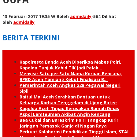
13 Februari 2017 19:35 WIB
oleh
admidaily
-
564 Dilihat
oleh
admidaily
BERITA TERKINI
Kapolresta Banda Aceh Diperiksa Mabes Polri,
Kapolda Tunjuk Kabid TIK Jadi Pelak…
Menyisir Satu per Satu Nama Korban Bencana,
BPBD Aceh Tamiang Kebut Finalisasi B…
Pemerintah Aceh Angkat 228 Pegawai Negeri
Sipil
Baitul Mal Aceh Serahkan Bantuan untuk
Keluarga Korban Tenggelam di Ujong Batee
Kapolda Aceh Tinjau Kerusakan Rumah Dinas
Aspol Lamteumen Akibat Angin Kencang
Bea Cukai dan Bareskrim Polri Tangkap Kurir
Jaringan Pemasok Ganja di Nagan Raya
Perkuat Kolaborasi Pendidikan Tinggi Islam, STAI