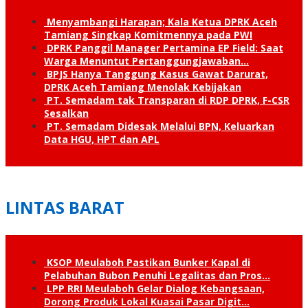
Menyambangi Harapan; Kala Ketua DPRK Aceh
Tamiang Singkap Komitmennya pada PWI
DPRK Panggil Manager Pertamina EP Field: Saat
Warga Menuntut Pertanggung­jawaban…
BPJS Hanya Tanggung Kasus Gawat Darurat,
DPRK Aceh Tamiang Menolak Kebijakan
PT. Semadam tak Transparan di RDP DPRK, F-CSR
Sesalkan
PT. Semadam Didesak Melalui BPN, Keluarkan
Data HGU, HPT dan APL
LINTAS BARAT
KSOP Meulaboh Pastikan Bunker Kapal di
Pelabuhan Bubon Penuhi Legalitas dan Pros…
LPP RRI Meulaboh Gelar Dialog Kebangsaan,
Dorong Produk Lokal Kuasai Pasar Digit…