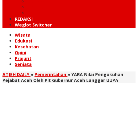
KUTARAJA
LINTAS TIMUR
TANOH GAYO
REDAKSI
Weglot Switcher
Wisata
Edukasi
Kesehatan
Opini
Prajurit
Senjata
ATJEH DAILY
»
Pemerintahan
»
YARA Nilai Pengukuhan
Pejabat Aceh Oleh Plt Gubernur Aceh Langgar UUPA